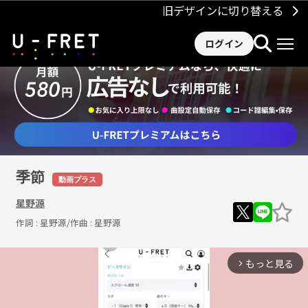
旧デザインに切り替える
ログイン
季節
動画プラス
星野源
作詞 :
星野源
/作曲 :
星野源
もっと見る
arrow_forward_ios