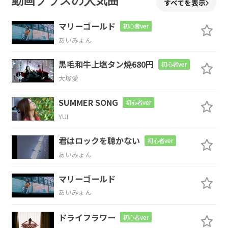
動画プラスの人気曲
すべてを表示
湯
気が狭
いお
空
に
マリーゴールド
初心者ver
あいみょん
Am
A#m
Bm
Em
黒毛和牛上塩タン焼680円
初心者ver
消えてゆく
消えて
ゆく我は
大塚愛
Am
Bm
C
D
Dm
G
SUMMER SONG
初心者ver
YUI
溶け
てゆく
君はロックを聴かない
初心者ver
Am
D
Bm
Em
Am
あいみょん
誰
かに
微
笑ん
だ
マリーゴールド
あいみょん
D
G
ドライフラワー
初心者ver
その
季節
思い出す