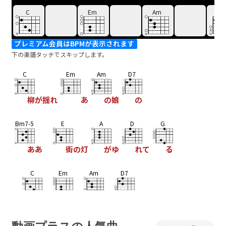
C
Em
Am
D7
プレミアム会員はBPMが表示されます
下の楽譜タッチでスキップします。
C
Em
Am
D7
柳が揺れ
あ
の娘
の
Bm7-5
E
A
D
G
ああ
街の灯
がゆ
れて
る
C
Em
Am
D7
平
屋の
角
細道
Bm7-5
E
A
D
G