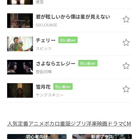
優里
Am
D
Bm
Em
Am
D
君が眩しいから僕は星が見えない
SIX LOUNGE
何
かに
取り
付か
れてい
た
G
Am
A#m
チェリー
初心者ver
スピッツ
ように
さよならエレジー
初心者ver
Bm
Em
Am
D
菅田将暉
雪月花
初心者ver
ヤングスキニー
Bm
Em
人気
定番
アニメ
ボカロ
童謡
ジブリ
洋楽
映画
ドラマ
CM
初心者向け
動画プラス