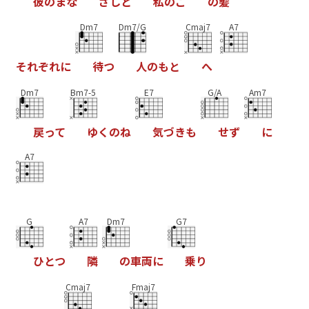
彼
の
ま
な
ざ
し
と
私
の
こ
の
髪
Dm7
Dm7/G
Cmaj7
A7
そ
れ
ぞ
れ
に
待
つ
人
の
も
と
へ
Dm7
Bm7-5
E7
G/A
Am7
戻
っ
て
ゆ
く
の
ね
気
づ
き
も
せ
ず
に
A7
G
A7
Dm7
G7
ひ
と
つ
隣
の
車
両
に
乗
り
Cmaj7
Fmaj7