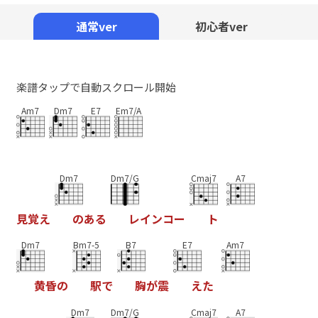
Mute
通常ver
初心者ver
楽譜タップで自動スクロール開始
Am7
Dm7
E7
Em7/A
Dm7
Dm7/G
Cmaj7
A7
見
覚
え
の
あ
る
レ
イ
ン
コ
ー
ト
Dm7
Bm7-5
B7
E7
Am7
黄
昏
の
駅
で
胸
が
震
え
た
Dm7
Dm7/G
Cmaj7
A7