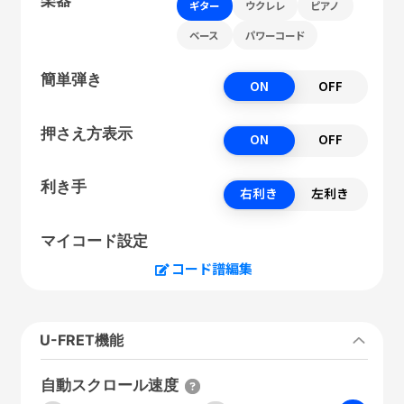
ギター
ウクレレ
ピアノ
ベース
パワーコード
簡単弾き
ON
OFF
押さえ方表示
ON
OFF
利き手
右利き
左利き
マイコード設定
コード譜編集
U-FRET機能
自動スクロール速度