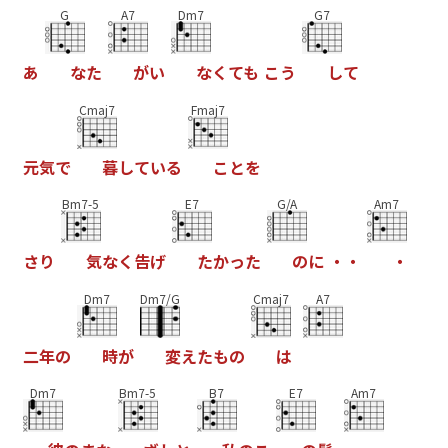
G
A7
Dm7
G7
あ
な
た
が
い
な
く
て
も
こ
う
し
て
Cmaj7
Fmaj7
元
気
で
暮
し
て
い
る
こ
と
を
Bm7-5
E7
G/A
Am7
さ
り
気
な
く
告
げ
た
か
っ
た
の
に
・
・
・
Dm7
Dm7/G
Cmaj7
A7
二
年
の
時
が
変
え
た
も
の
は
Dm7
Bm7-5
B7
E7
Am7