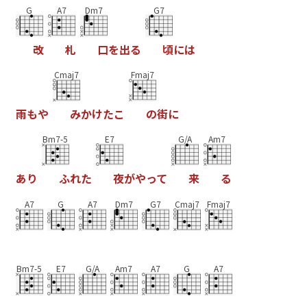
G
A7
Dm7
G7
改
札
口
を
出
る
頃
に
は
Cmaj7
Fmaj7
雨
も
や
み
か
け
た
こ
の
街
に
Bm7-5
E7
G/A
Am7
あ
り
ふ
れ
た
夜
が
や
っ
て
来
る
A7
G
A7
Dm7
G7
Cmaj7
Fmaj7
Bm7-5
E7
G/A
Am7
A7
G
A7