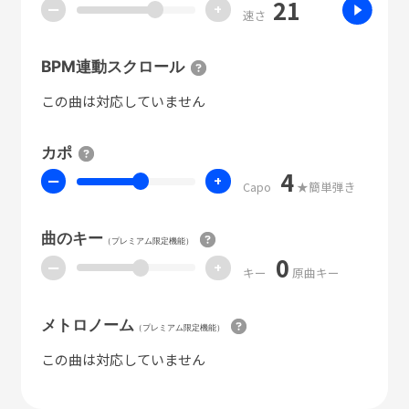
21
ー
+
速さ
BPM連動スクロール
この曲は対応していません
カポ
4
ー
+
Capo
★簡単弾き
曲のキー
（プレミアム限定機能）
0
ー
+
キー
原曲キー
メトロノーム
（プレミアム限定機能）
この曲は対応していません