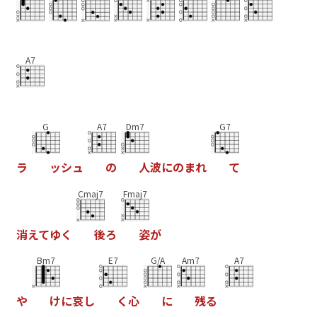
A7
G
A7
Dm7
G7
ラ
ッ
シ
ュ
の
人
波
に
の
ま
れ
て
Cmaj7
Fmaj7
消
え
て
ゆ
く
後
ろ
姿
が
Bm7
E7
G/A
Am7
A7
や
け
に
哀
し
く
心
に
残
る