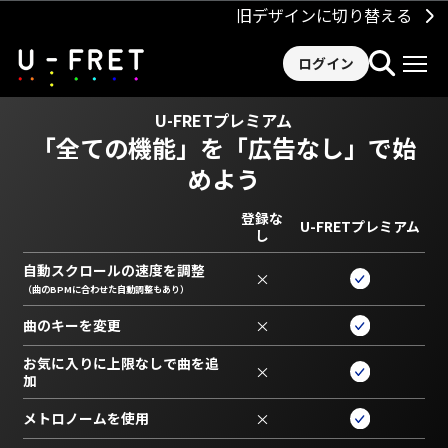
旧デザインに切り替える
ログイン
U-FRETプレミアム
「全ての機能」を
「広告なし」で始
めよう
登録な
U-FRETプレミアム
し
自動スクロールの速度を調整
×
（曲のBPMに合わせた自動調整もあり）
曲のキーを変更
×
お気に入りに上限なしで曲を追
×
加
メトロノームを使用
×