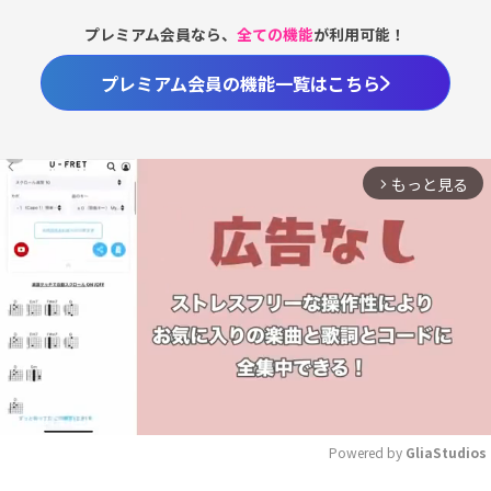
プレミアム会員なら、
全ての機能
が利用可能！
プレミアム会員の機能一覧はこちら
もっと見る
arrow_forward_ios
Powered by 
GliaStudios