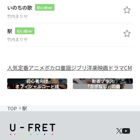
いのちの歌
初心者ver
竹内まりや
駅
初心者ver
竹内まりや
人気
定番
アニメ
ボカロ
童謡
ジブリ
洋楽
映画
ドラマ
CM
初心者向け
動画プラス
オフィシャル
コード譜
「カポなし」の曲
TOP
駅