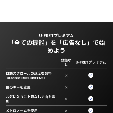
U-FRETプレミアム
「全ての機能」を
「広告なし」で始
めよう
登録な
U-FRETプレミアム
し
自動スクロールの速度を調整
×
（曲のBPMに合わせた自動調整もあり）
曲のキーを変更
×
お気に入りに上限なしで曲を追
×
加
メトロノームを使用
×