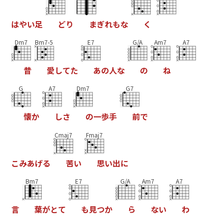
は
や
い
足
ど
り
ま
ぎ
れ
も
な
く
Dm7
Bm7-5
E7
G/A
Am7
A7
昔
愛
し
て
た
あ
の
人
な
の
ね
G
A7
Dm7
G7
懐
か
し
さ
の
一
歩
手
前
で
Cmaj7
Fmaj7
こ
み
あ
げ
る
苦
い
思
い
出
に
Bm7
E7
G/A
Am7
A7
言
葉
が
と
て
も
見
つ
か
ら
な
い
わ