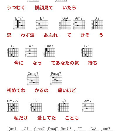
う
つ
む
く
横
顔
見
て
い
た
ら
Bm7
E7
G/A
Am7
A7
思
わ
ず
涙
あ
ふ
れ
て
き
そ
う
G
A7
Dm7
G7
今
に
な
っ
て
あ
な
た
の
気
持
ち
Cmaj7
Fmaj7
初
め
て
わ
か
る
の
痛
い
ほ
ど
Bm7-5
E7
G/A
Am7
私
だ
け
愛
し
て
た
こ
と
も
Dm7
G7
Cmaj7
Fmaj7
Bm7-5
E7
G/A
Am7