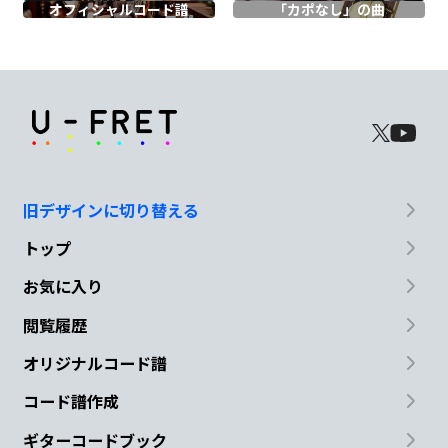
C
B7
Am
Gm
オフィシャル
コード譜
「カポなし」の曲
可愛げの
ある危機と
F
G
C
G/B
Am
そう
じゃない方
胸
に抱い
旧デザインに切り替える
て
トップ
C
B7
お気に入り
愛して
るよ君を
閲覧履歴
オリジナルコード譜
Am
Gm
コード譜作成
探し
てるよいつも
ギターコードブック