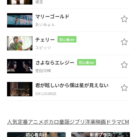
優里
F
G
C
G/B
Am
G
マリーゴールド
謝
り方
考えな
きゃ
あいみょん
チェリー
な
初心者ver
スピッツ
C
B7
Am
Gm
さよならエレジー
初心者ver
いつもの
僕らを
菅田将暉
F
G
C
G/B
Am
君が眩しいから僕は星が見えない
SIX LOUNGE
見れ
ばまあまあ
平
和な
G
人気
定番
アニメ
ボカロ
童謡
ジブリ
洋楽
映画
ドラマ
CM
んだろう
初心者向け
動画プラス