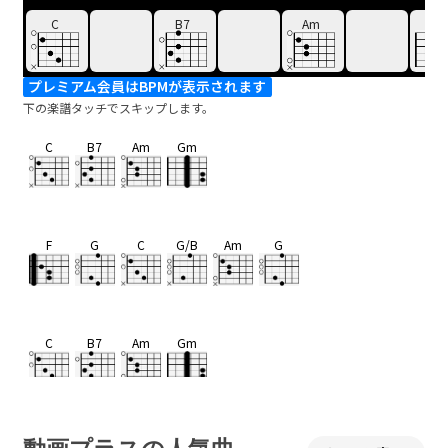
C
B7
Am
G
プレミアム会員はBPMが表示されます
下の楽譜タッチでスキップします。
C
B7
Am
Gm
F
G
C
G/B
Am
G
C
B7
Am
Gm
F
G
C
G/B
Am
G