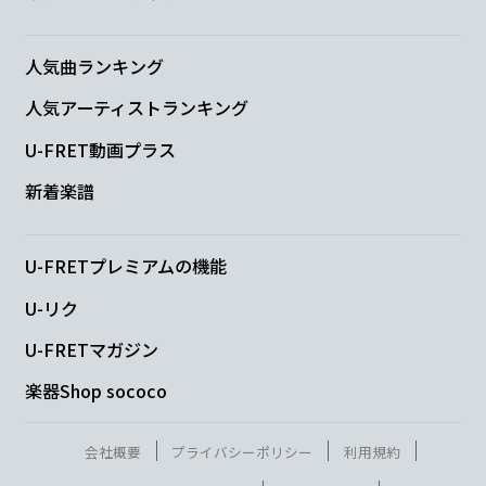
F
G
人気曲ランキング
他人の
ようで違う
人気アーティストランキング
C
G/B
Am
G
U-FRET動画プラス
2人の
折り
合いを
新着楽譜
C
B7
U-FRETプレミアムの機能
愛して
るよ君を
U-リク
Am
Gm
U-FRETマガジン
楽器Shop sococo
探し
てるよいつも
F
G
会社概要
プライバシーポリシー
利用規約