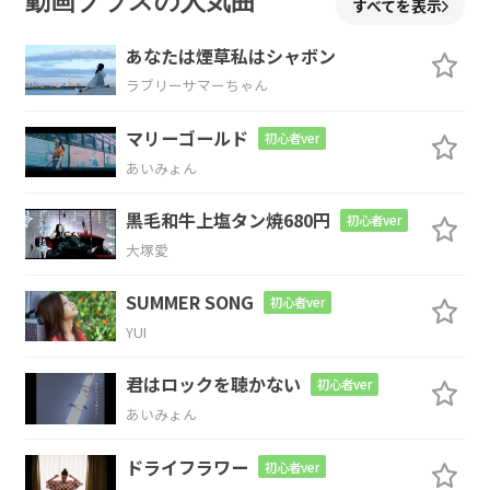
動画プラスの人気曲
すべてを表示
あなたは煙草私はシャボン
ラブリーサマーちゃん
C
B7
Am
Gm
マリーゴールド
初心者ver
君の
着信に
開く
封筒は
あいみょん
F
G
C
G/B
Am
G
黒毛和牛上塩タン焼680円
初心者ver
大塚愛
踊り
叱る
赤
い絵
文字
SUMMER SONG
初心者ver
YUI
が
君はロックを聴かない
初心者ver
C
B7
Am
Gm
あいみょん
あの
日隠し事
したの
ばれたから
ドライフラワー
初心者ver