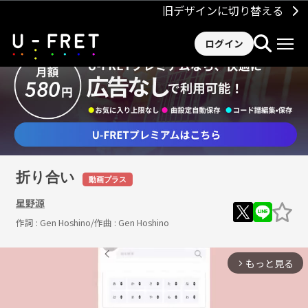
旧デザインに切り替える
ログイン
折り合い
動画プラス
星野源
作詞 :
Gen Hoshino
/作曲 :
Gen Hoshino
もっと見る
arrow_forward_ios