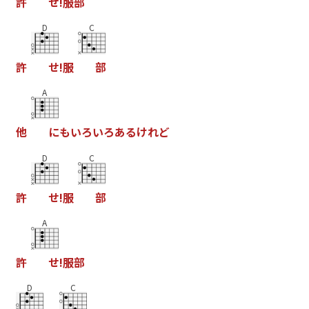
許
せ
!
服
部
D
C
許
せ
!
服
部
A
他
に
も
い
ろ
い
ろ
あ
る
け
れ
ど
D
C
許
せ
!
服
部
A
許
せ
!
服
部
D
C