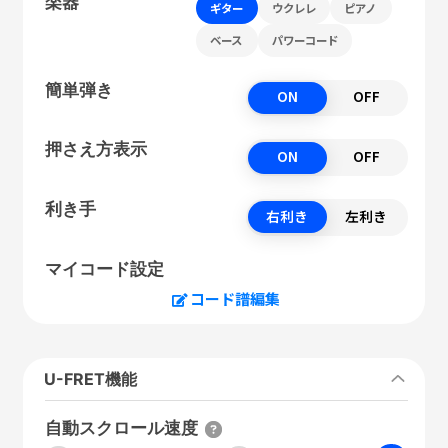
楽器
ギター
ウクレレ
ピアノ
ベース
パワーコード
簡単弾き
ON
OFF
押さえ方表示
ON
OFF
利き手
右利き
左利き
マイコード設定
コード譜編集
U-FRET機能
自動スクロール速度