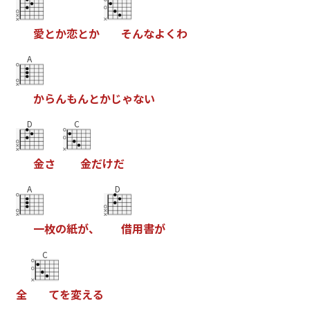
愛
と
か
恋
と
か
そ
ん
な
よ
く
わ
A
か
ら
ん
も
ん
と
か
じ
ゃ
な
い
D
C
金
さ
金
だ
け
だ
A
D
一
枚
の
紙
が
、
借
用
書
が
C
全
て
を
変
え
る