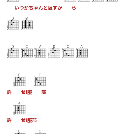
い
つ
か
ち
ゃ
ん
と
返
す
か
ら
D
B
D
C
A
D
C
A
D
C
許
せ
!
服
部
A
許
せ
!
服
部
D
C