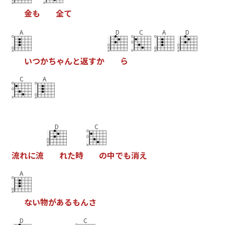
金
も
全
て
A
D
C
A
D
い
つ
か
ち
ゃ
ん
と
返
す
か
ら
C
A
D
C
流
れ
に
流
れ
た
時
の
中
で
も
消
え
A
な
い
物
が
あ
る
も
ん
さ
D
C