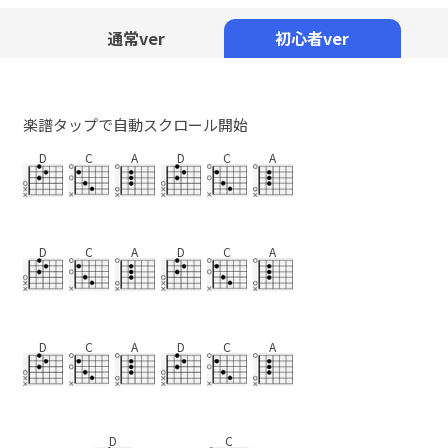
Mute
通常ver
初心者ver
楽譜タップで自動スクロール開始
D
C
A
D
C
A
D
C
A
D
C
A
D
C
A
D
C
A
D
C