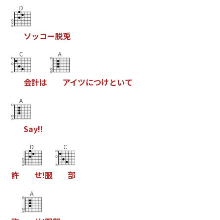
D
ソ
ッ
コ
ー
脱
兎
C
A
会
計
は
ア
イ
ツ
に
つ
け
と
い
て
A
S
a
y
!
!
D
C
許
せ
!
服
部
A