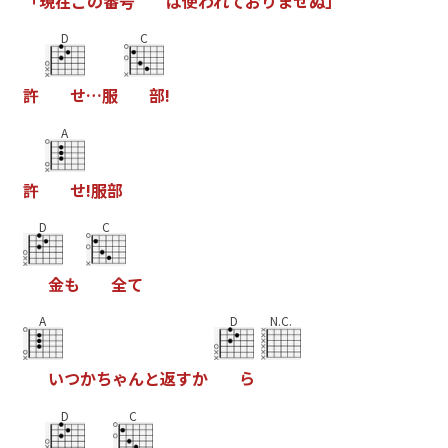
「
現
在
こ
の
番
号
は
使
わ
れ
て
お
り
ま
せ
ぬ
」
D
C
許
せ
…
服
部
!
A
許
せ
!
服
部
D
C
金
も
全
て
A
D
N.C.
い
つ
か
ち
ゃ
ん
と
返
す
か
ら
D
C