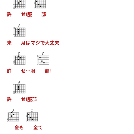
許
せ
!
服
部
A
来
月
は
マ
ジ
で
大
丈
夫
D
C
許
せ
…
服
部
!
A
許
せ
!
服
部
D
C
金
も
全
て