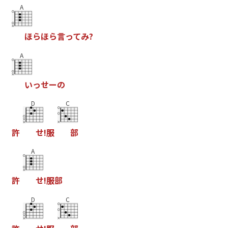
A
ほ
ら
ほ
ら
言
っ
て
み
?
A
い
っ
せ
ー
の
D
C
許
せ
!
服
部
A
許
せ
!
服
部
D
C