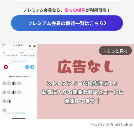
プレミアム会員なら、
全ての機能
が利用可能！
プレミアム会員の機能一覧はこちら
もっと見る
arrow_forward_ios
Powered by 
GliaStudios