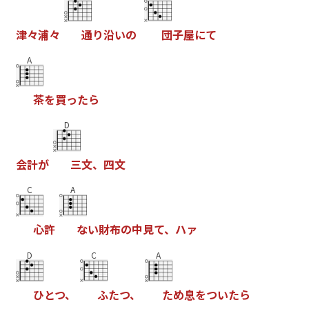
津
々
浦
々
通
り
沿
い
の
団
子
屋
に
て
A
茶
を
買
っ
た
ら
D
会
計
が
三
文
、
四
文
C
A
心
許
な
い
財
布
の
中
見
て
、
ハ
ァ
D
C
A
ひ
と
つ
、
ふ
た
つ
、
た
め
息
を
つ
い
た
ら