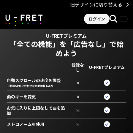
旧デザインに切り替える
ログイン
U-FRETプレミアム
「全ての機能」を
「広告なし」で始
めよう
登録な
U-FRETプレミアム
し
自動スクロールの速度を調整
×
（曲のBPMに合わせた自動調整もあり）
曲のキーを変更
×
お気に入りに上限なしで曲を追
×
加
メトロノームを使用
×