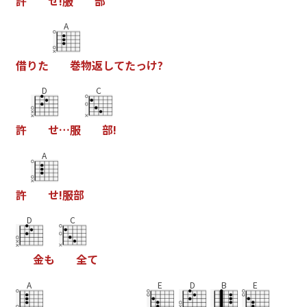
許
せ
!
服
部
A
借
り
た
巻
物
返
し
て
た
っ
け
?
D
C
許
せ
…
服
部
!
A
許
せ
!
服
部
D
C
金
も
全
て
A
E
D
B
E