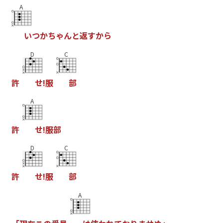
A
い
つ
か
ち
ゃ
ん
と
返
す
か
ら
D
C
許
せ
!
服
部
A
許
せ
!
服
部
D
C
許
せ
!
服
部
A