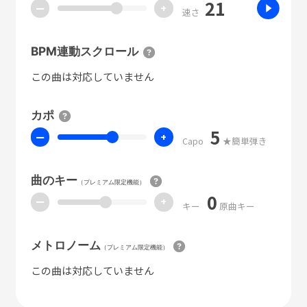
21
ー
+
速さ
BPM連動スクロール
この曲は対応していません
カポ
5
ー
+
Capo
★簡単弾き
曲のキー
（プレミアム限定機能）
0
ー
+
キー
原曲キー
メトロノーム
（プレミアム限定機能）
この曲は対応していません