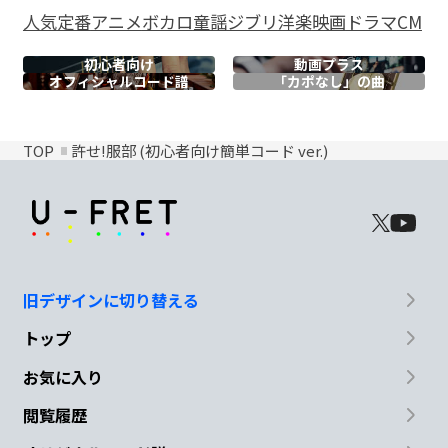
人気
定番
アニメ
ボカロ
童謡
ジブリ
洋楽
映画
ドラマ
CM
初心者向け
動画プラス
オフィシャル
コード譜
「カポなし」の曲
TOP
許せ!服部 (初心者向け簡単コード ver.)
旧デザインに切り替える
トップ
お気に入り
閲覧履歴