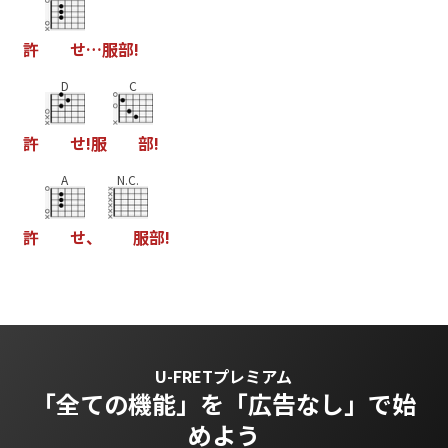
許
せ
…
服
部
!
D
C
許
せ
!
服
部
!
A
N.C.
許
せ
、
服
部
!
U-FRETプレミアム
「全ての機能」を
「広告なし」で始
めよう