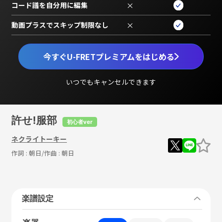
コード譜を自分用に編集
×
動画プラスでスキップ制限なし
×
今すぐU-FRETプレミアムをはじめる
いつでもキャンセルできます
許せ!服部
初心者ver
ネクライトーキー
作詞 :
朝日
/作曲 :
朝日
楽譜設定