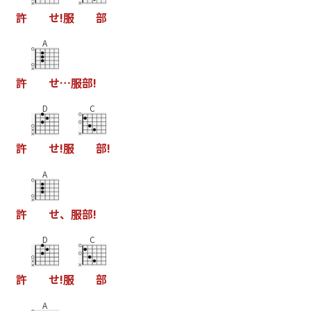
許
せ
!
服
部
A
許
せ
…
服
部
!
D
C
許
せ
!
服
部
!
A
許
せ
、
服
部
!
D
C
許
せ
!
服
部
A