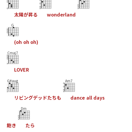
太
陽
が
昇
る
w
o
n
d
e
r
l
a
n
d
G
(
o
h
o
h
o
h
)
Cmaj7
L
O
V
E
R
G#aug
Am7
リ
ビ
ン
グ
デ
ッ
ド
た
ち
も
d
a
n
c
e
a
l
l
d
a
y
s
Dm
飽
き
た
ら