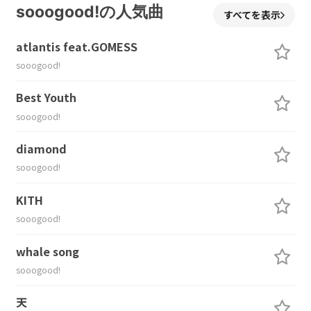
sooogood!の人気曲
すべてを表示
atlantis feat.GOMESS
sooogood!
Best Youth
sooogood!
diamond
sooogood!
KITH
sooogood!
whale song
sooogood!
天