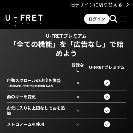
旧デザインに切り替える
ログイン
U-FRETプレミアム
「全ての機能」を
「広告なし」で始
めよう
登録な
U-FRETプレミアム
し
自動スクロールの速度を調整
×
（曲のBPMに合わせた自動調整もあり）
曲のキーを変更
×
お気に入りに上限なしで曲を追
×
加
メトロノームを使用
×