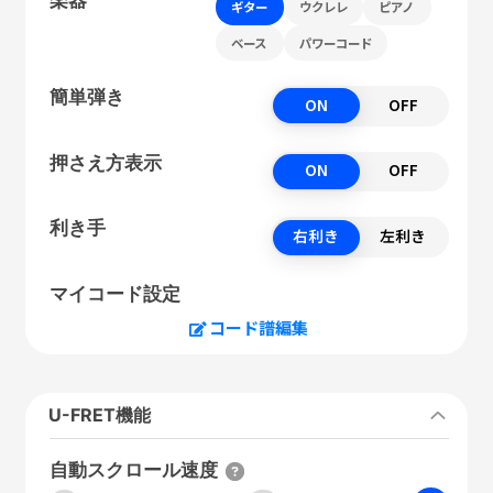
ギター
ウクレレ
ピアノ
ベース
パワーコード
簡単弾き
ON
OFF
押さえ方表示
ON
OFF
利き手
右利き
左利き
マイコード設定
コード譜編集
U-FRET機能
自動スクロール速度