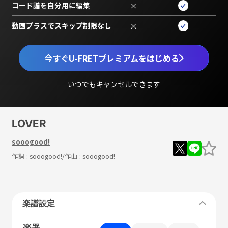
コード譜を自分用に編集
×
動画プラスでスキップ制限なし
×
今すぐU-FRETプレミアムをはじめる
いつでもキャンセルできます
LOVER
sooogood!
作詞 :
sooogood!
/作曲 :
sooogood!
楽譜設定
楽器