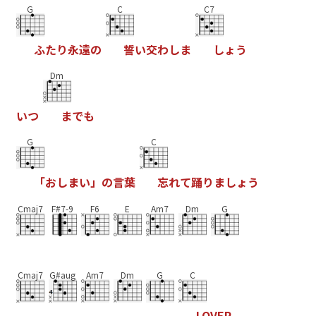
G
C
C7
ふ
た
り
永
遠
の
誓
い
交
わ
し
ま
し
ょ
う
Dm
い
つ
ま
で
も
G
C
「
お
し
ま
い
」
の
言
葉
忘
れ
て
踊
り
ま
し
ょ
う
Cmaj7
F#7-9
F6
E
Am7
Dm
G
Cmaj7
G#aug
Am7
Dm
G
C
L
O
V
E
R