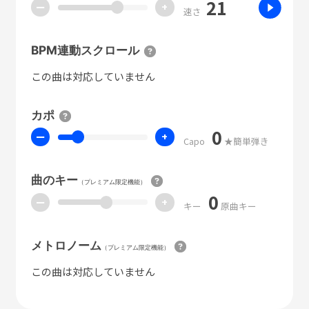
21
ー
+
速さ
BPM連動スクロール
この曲は対応していません
カポ
0
ー
+
Capo
★簡単弾き
曲のキー
（プレミアム限定機能）
0
ー
+
キー
原曲キー
メトロノーム
（プレミアム限定機能）
この曲は対応していません