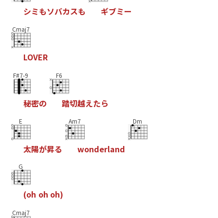
シ
ミ
も
ソ
バ
カ
ス
も
ギ
ブ
ミ
ー
Cmaj7
L
O
V
E
R
F#7-9
F6
秘
密
の
踏
切
越
え
た
ら
E
Am7
Dm
太
陽
が
昇
る
w
o
n
d
e
r
l
a
n
d
G
(
o
h
o
h
o
h
)
Cmaj7