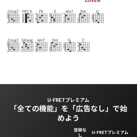
Cmaj7
F#7-9
F6
E
Am7
Dm
G
Cmaj7
G#aug
Am7
Dm
G
C
U-FRETプレミアム
「全ての機能」を
「広告なし」で始
めよう
登録な
U-FRETプレミアム
し