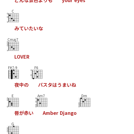
C
み
て
い
た
い
な
Cmaj7
L
O
V
E
R
F#7-9
F6
夜
中
の
パ
ス
タ
は
う
ま
い
ね
E
Am7
Dm
唇
が
赤
い
A
m
b
e
r
D
j
a
n
g
o
G