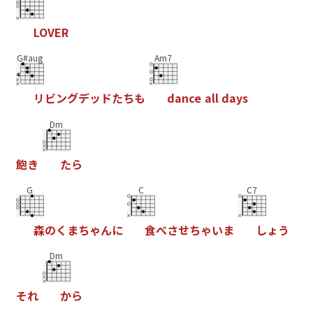
L
O
V
E
R
G#aug
Am7
リ
ビ
ン
グ
デ
ッ
ド
た
ち
も
d
a
n
c
e
a
l
l
d
a
y
s
Dm
飽
き
た
ら
G
C
C7
森
の
く
ま
ち
ゃ
ん
に
食
べ
さ
せ
ち
ゃ
い
ま
し
ょ
う
Dm
そ
れ
か
ら