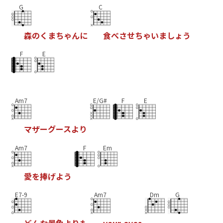
G
C
森
の
く
ま
ち
ゃ
ん
に
食
べ
さ
せ
ち
ゃ
い
ま
し
ょ
う
F
E
Am7
E/G#
F
E
マ
ザ
ー
グ
ー
ス
よ
り
Am7
F
Em
愛
を
捧
げ
よ
う
E7-9
Am7
Dm
G
ど
ん
な
景
色
よ
り
も
y
o
u
r
e
y
e
s