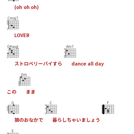
(
o
h
o
h
o
h
)
Cmaj7
L
O
V
E
R
G#aug
Am7
ス
ト
ロ
ベ
リ
ー
パ
イ
す
ら
d
a
n
c
e
a
l
l
d
a
y
Dm
こ
の
ま
ま
G
C
F
狼
の
お
な
か
で
暮
ら
し
ち
ゃ
い
ま
し
ょ
う
E