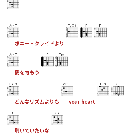
Am7
E/G#
F
E
ボ
ニ
ー
・
ク
ラ
イ
ド
よ
り
Am7
F
Em
愛
を
育
も
う
E7-9
Am7
Dm
G
ど
ん
な
リ
ズ
ム
よ
り
も
y
o
u
r
h
e
a
r
t
C
C7
聴
い
て
い
た
い
な