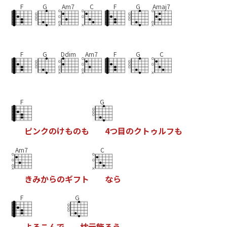
F
G
Am7
C
F
G
Amaj7
F
G
Ddim
Am7
F
G
C
F
G
ピ
ン
ク
の
け
も
の
も
4
つ
目
の
ク
ト
ゥ
ル
フ
も
Am7
C
き
み
か
ら
の
ギ
フ
ト
な
ら
F
G
よ
ろ
こ
ん
で
枕
元
飾
ろ
う