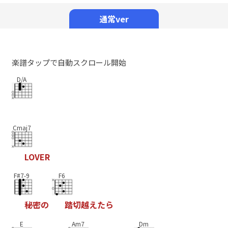
Mute
通常ver
楽譜タップで自動スクロール開始
D/A
Cmaj7
L
O
V
E
R
F#7-9
F6
秘
密
の
踏
切
越
え
た
ら
E
Am7
Dm