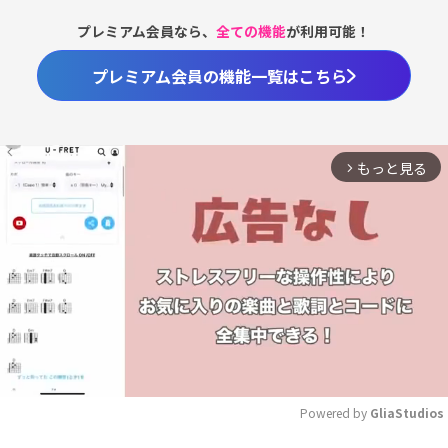
プレミアム会員なら、
全ての機能
が利用可能！
プレミアム会員の機能一覧はこちら
もっと見る
arrow_forward_ios
Powered by 
GliaStudios