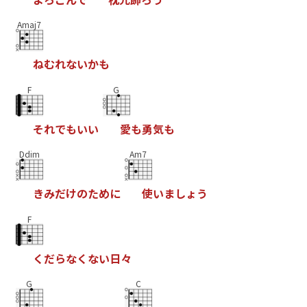
Amaj7
ね
む
れ
な
い
か
も
F
G
そ
れ
で
も
い
い
愛
も
勇
気
も
Ddim
Am7
き
み
だ
け
の
た
め
に
使
い
ま
し
ょ
う
F
く
だ
ら
な
く
な
い
日
々
G
C