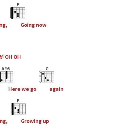
F
n
g
,
G
o
i
n
g
n
o
w
が
O
H
O
H
A#6
C
H
e
r
e
w
e
g
o
a
g
a
i
n
F
n
g
,
G
r
o
w
i
n
g
u
p