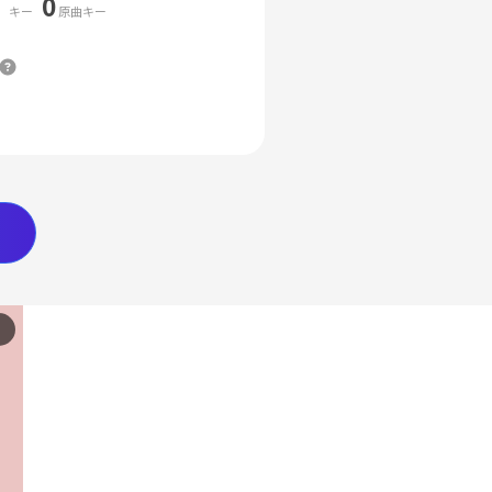
0
キー
原曲キー