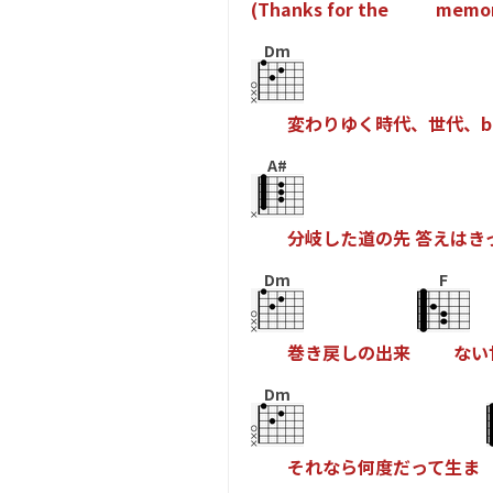
(
T
h
a
n
k
s
f
o
r
t
h
e
m
e
m
o
Dm
変
わ
り
ゆ
く
時
代
、
世
代
、
b
A#
分
岐
し
た
道
の
先
答
え
は
き
Dm
F
巻
き
戻
し
の
出
来
な
い
Dm
そ
れ
な
ら
何
度
だ
っ
て
生
ま