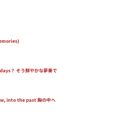
e
m
o
r
i
e
s
)
d
a
y
s
？
そ
う
鮮
や
か
な
夢
奏
で
w
,
i
n
t
o
t
h
e
p
a
s
t
胸
の
中
へ