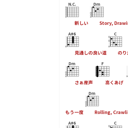
N.C.
Dm
新
し
い
S
t
o
r
y
,
D
r
a
w
i
A#6
C
見
通
し
の
良
い
道
の
り
Dm
F
さ
ぁ
産
声
高
く
あ
げ
Dm
も
う
一
度
R
o
l
l
i
n
g
,
C
r
a
w
l
i
A#6
C