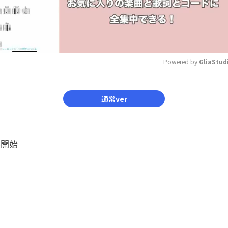
Powered by 
GliaStud
Mute
通常ver
ル開始