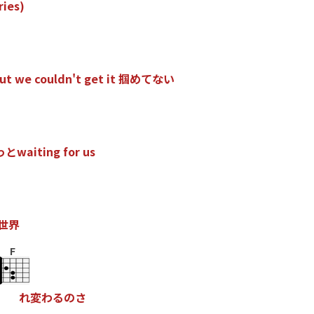
r
i
e
s
)
u
t
w
e
c
o
u
l
d
n
'
t
g
e
t
i
t
掴
め
て
な
い
っ
と
w
a
i
t
i
n
g
f
o
r
u
s
世
界
F
れ
変
わ
る
の
さ