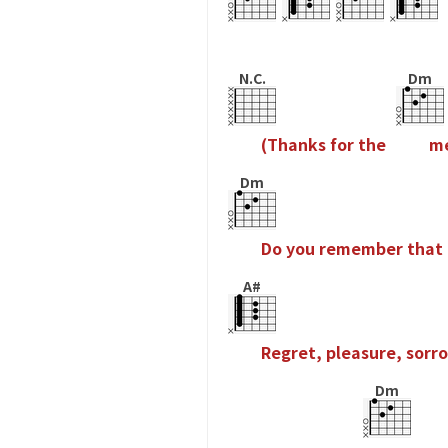
N.C.
Dm
(
T
h
a
n
k
s
f
o
r
t
h
e
m
Dm
D
o
y
o
u
r
e
m
e
m
b
e
r
t
h
a
t
A#
R
e
g
r
e
t
,
p
l
e
a
s
u
r
e
,
s
o
r
r
o
Dm