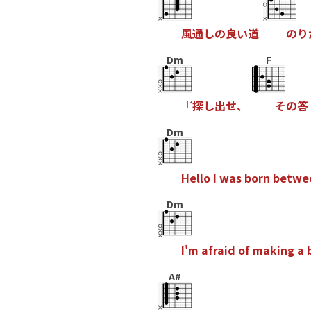
風
通
し
の
良
い
道
の
り
Dm
F
『
探
し
出
せ
、
そ
の
答
Dm
H
e
l
l
o
I
w
a
s
b
o
r
n
b
e
t
w
e
Dm
I
'
m
a
f
r
a
i
d
o
f
m
a
k
i
n
g
a
A#