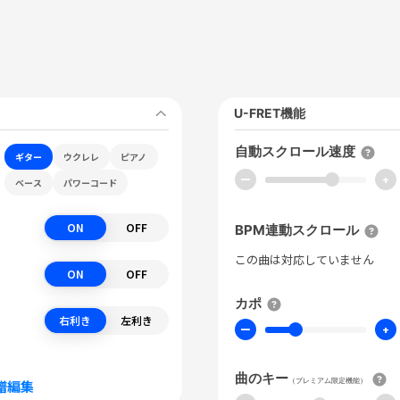
U-FRET機能
自動スクロール速度
ギター
ウクレレ
ピアノ
ー
+
ベース
パワーコード
ON
OFF
BPM連動スクロール
この曲は対応していません
ON
OFF
カポ
右利き
左利き
ー
+
曲のキー
（プレミアム限定機能）
譜編集