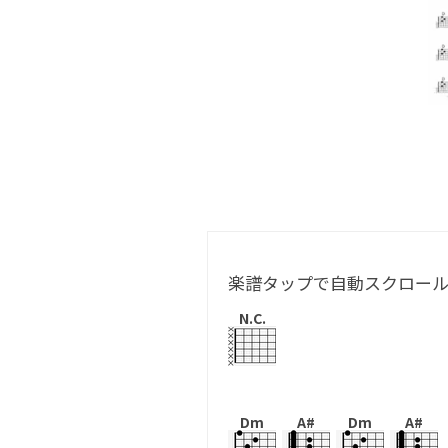
楽譜タップで自動スクロー
N.C.
Dm
A#
Dm
A#