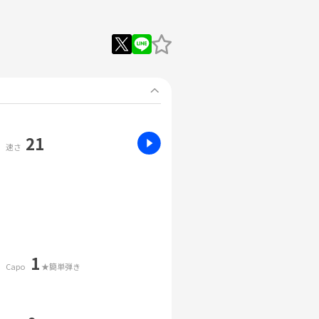
21
速さ
1
Capo
★簡単弾き