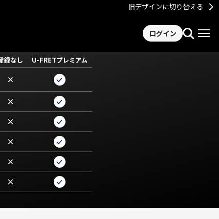
旧デザインに切り替える
ログイン
登録なし
U-FRETプレミアム
×
×
×
×
×
×