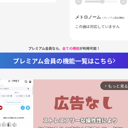
ー
+
メトロノーム
（プレミアム限定機能）
この曲は対応していません
プレミアム会員なら、
全ての機能
が利用可能！
プレミアム会員の機能一覧はこちら
もっと見る
arrow_forward_ios