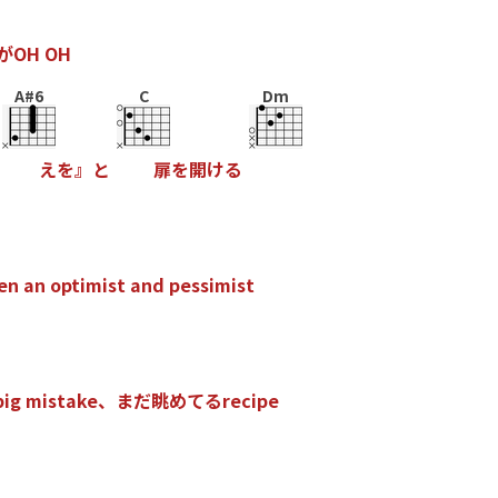
が
O
H
O
H
A#6
C
Dm
え
を
』
と
扉
を
開
け
る
e
n
a
n
o
p
t
i
m
i
s
t
a
n
d
p
e
s
s
i
m
i
s
t
b
i
g
m
i
s
t
a
k
e
、
ま
だ
眺
め
て
る
r
e
c
i
p
e