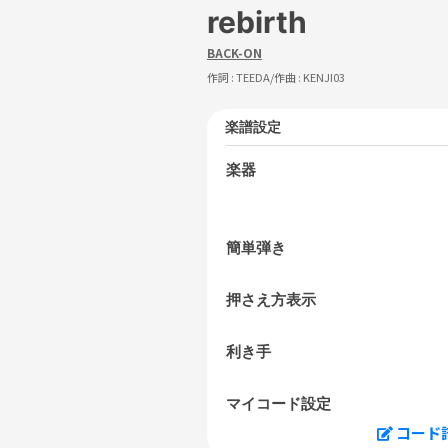
rebirth
BACK-ON
作詞 :
TEEDA
/作曲 :
KENJI03
楽譜設定
楽器
簡単弾き
押さえ方表示
利き手
マイコード設定
コード