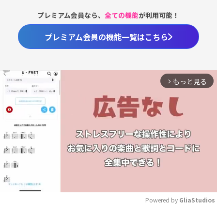
プレミアム会員なら、
全ての機能
が利用可能！
プレミアム会員の機能一覧はこちら
もっと見る
arrow_forward_ios
Powered by 
GliaStudios