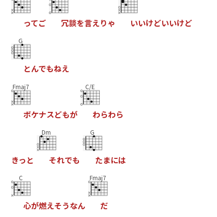
っ
て
ご
冗
談
を
言
え
り
ゃ
い
い
け
ど
い
い
け
ど
G
と
ん
で
も
ね
え
Fmaj7
C/E
ボ
ケ
ナ
ス
ど
も
が
わ
ら
わ
ら
Dm
G
き
っ
と
そ
れ
で
も
た
ま
に
は
C
Fmaj7
心
が
燃
え
そ
う
な
ん
だ