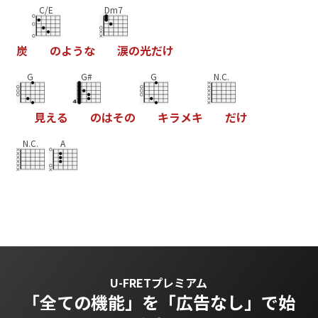
C/E
Dm7
炭
の
よ
う
な
涙
の
光
だ
け
G
G#
G
N.C.
見
え
る
の
は
そ
の
キ
ラ
メ
キ
だ
け
N.C.
A
U-FRETプレミアム
「全ての機能」を
「広告なし」で始