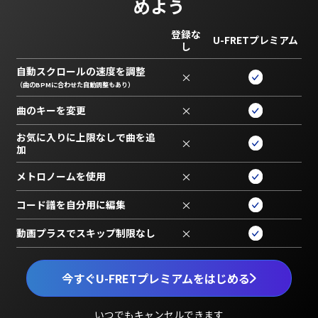
めよう
登録な
U-FRETプレミアム
し
自動スクロールの速度を調整
×
（曲のBPMに合わせた自動調整もあり）
曲のキーを変更
×
お気に入りに上限なしで曲を追
×
加
メトロノームを使用
×
コード譜を自分用に編集
×
動画プラスでスキップ制限なし
×
今すぐU-FRETプレミアムをはじめる
いつでもキャンセルできます