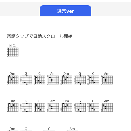
Mute
通常ver
楽譜タップで自動スクロール開始
N.C.
Dm
G
C
Am
Dm
G
C
Am
Dm
G
C
Am
Dm
G
C
Am
Dm
G
C
Am