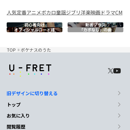
人気
定番
アニメ
ボカロ
童謡
ジブリ
洋楽
映画
ドラマ
CM
初心者向け
動画プラス
オフィシャル
コード譜
「カポなし」の曲
TOP
ボケナスのうた
旧デザインに切り替える
トップ
お気に入り
閲覧履歴