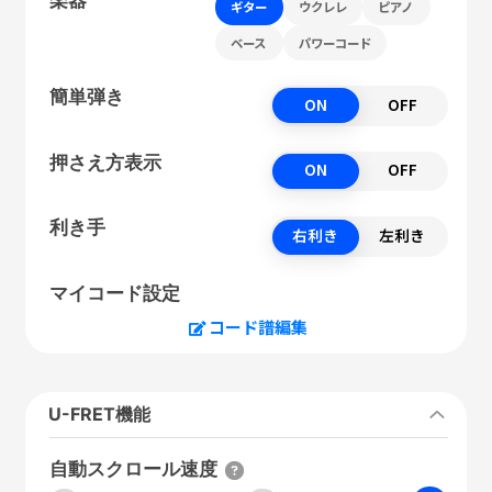
ギター
ウクレレ
ピアノ
ベース
パワーコード
簡単弾き
ON
OFF
押さえ方表示
ON
OFF
利き手
右利き
左利き
マイコード設定
コード譜編集
U-FRET機能
自動スクロール速度