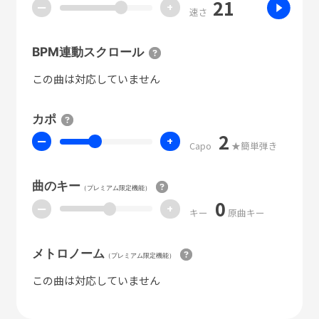
21
ー
+
速さ
BPM連動スクロール
この曲は対応していません
カポ
2
ー
+
Capo
★簡単弾き
曲のキー
（プレミアム限定機能）
0
ー
+
キー
原曲キー
メトロノーム
（プレミアム限定機能）
この曲は対応していません