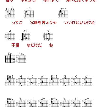
Fmaj7
C/E
Dm7
っ
て
ご
冗
談
を
言
え
り
ゃ
い
い
け
ど
い
い
け
ど
G
G#
G
不
便
な
だ
け
だ
ね
Gm
N.C.
Dm7
G
C
Am
Dm7
G
C
Am
Dm7
G
C
Am
Dm7
G
C
Am