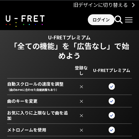
旧デザインに切り替える
ログイン
U-FRETプレミアム
「全ての機能」を
「広告なし」で始
めよう
登録な
U-FRETプレミアム
し
自動スクロールの速度を調整
×
（曲のBPMに合わせた自動調整もあり）
曲のキーを変更
×
お気に入りに上限なしで曲を追
×
加
メトロノームを使用
×