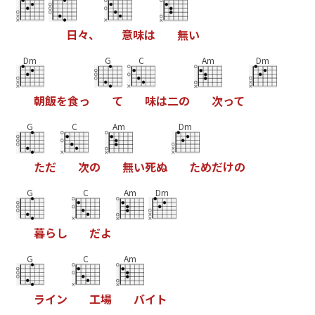
日
々
、
意
味
は
無
い
Dm
G
C
Am
Dm
朝
飯
を
食
っ
て
味
は
二
の
次
っ
て
G
C
Am
Dm
た
だ
次
の
無
い
死
ぬ
た
め
だ
け
の
G
C
Am
Dm
暮
ら
し
だ
よ
G
C
Am
ラ
イ
ン
工
場
バ
イ
ト