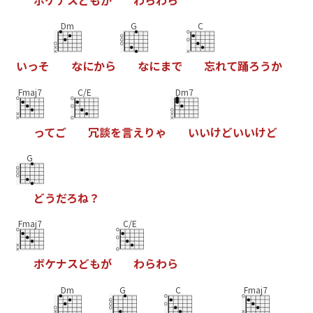
Dm
G
C
い
っ
そ
な
に
か
ら
な
に
ま
で
忘
れ
て
踊
ろ
う
か
Fmaj7
C/E
Dm7
っ
て
ご
冗
談
を
言
え
り
ゃ
い
い
け
ど
い
い
け
ど
G
ど
う
だ
ろ
ね
？
Fmaj7
C/E
ボ
ケ
ナ
ス
ど
も
が
わ
ら
わ
ら
Dm
G
C
Fmaj7