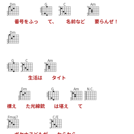
Dm
G
C
Am
番
号
を
ふ
っ
て
、
名
前
な
ど
要
ら
ん
ぜ
！
Dm
G
C
Am
生
活
は
タ
イ
ト
Dm
G
Am
N.C.
構
え
た
光
線
銃
は
堪
え
て
Fmaj7
C/E
ボ
ケ
ナ
ス
ど
も
が
わ
ら
わ
ら