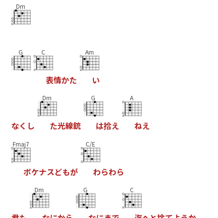
Dm
G
C
Am
表
情
か
た
い
Dm
G
A
な
く
し
た
光
線
銃
は
拾
え
ね
え
Fmaj7
C/E
ボ
ケ
ナ
ス
ど
も
が
わ
ら
わ
ら
Dm
G
C
君
も
な
に
か
ら
な
に
ま
で
海
へ
と
捨
て
よ
う
か