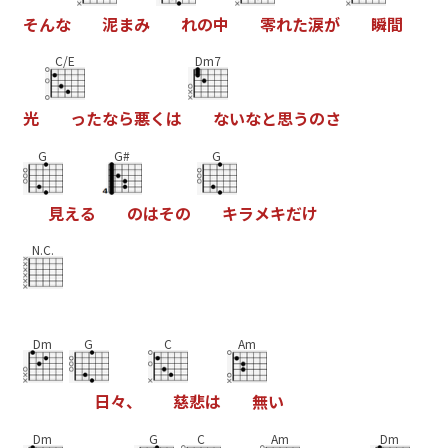
そ
ん
な
泥
ま
み
れ
の
中
零
れ
た
涙
が
瞬
間
C/E
Dm7
光
っ
た
な
ら
悪
く
は
な
い
な
と
思
う
の
さ
G
G#
G
見
え
る
の
は
そ
の
キ
ラ
メ
キ
だ
け
N.C.
Dm
G
C
Am
日
々
、
慈
悲
は
無
い
Dm
G
C
Am
Dm