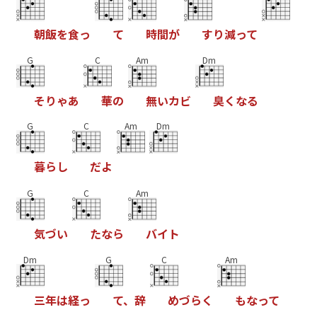
朝
飯
を
食
っ
て
時
間
が
す
り
減
っ
て
G
C
Am
Dm
そ
り
ゃ
あ
華
の
無
い
カ
ビ
臭
く
な
る
G
C
Am
Dm
暮
ら
し
だ
よ
G
C
Am
気
づ
い
た
な
ら
バ
イ
ト
Dm
G
C
Am
三
年
は
経
っ
て
、
辞
め
づ
ら
く
も
な
っ
て