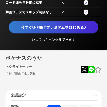
コード譜を自分用に編集
×
動画プラスでスキップ制限なし
×
今すぐU-FRETプレミアムをはじめる
いつでもキャンセルできます
ボケナスのうた
ネクライトーキー
作詞 :
朝日
/作曲 :
朝日
楽譜設定
楽器