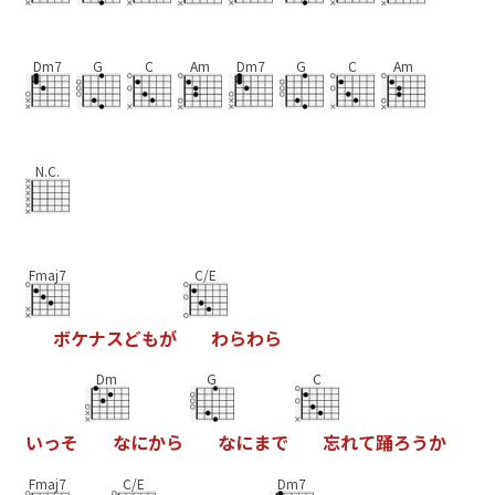
Dm7
G
C
Am
Dm7
G
C
Am
N.C.
Fmaj7
C/E
ボ
ケ
ナ
ス
ど
も
が
わ
ら
わ
ら
Dm
G
C
い
っ
そ
な
に
か
ら
な
に
ま
で
忘
れ
て
踊
ろ
う
か
Fmaj7
C/E
Dm7