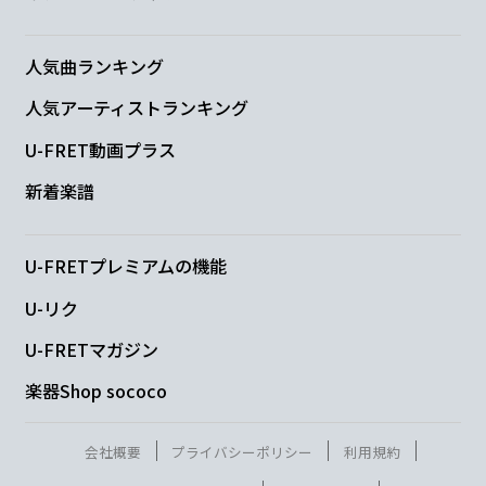
F#7
人気曲ランキング
せめて
私を寒くなさって
人気アーティストランキング
Bm
A
U-FRET動画プラス
あなたが
切った夜は
新着楽譜
Em
A
A7
U-FRETプレミアムの機能
少し大き
すぎた
U-リク
Em
U-FRETマガジン
楽器Shop sococo
雲ゆきは
G
会社概要
プライバシーポリシー
利用規約