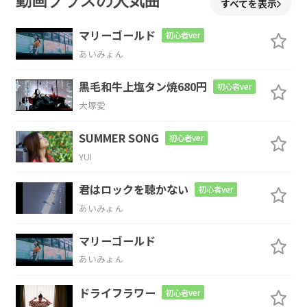
動画プラスの人気曲
すべてを表示
今
更変え
られない
色
マリーゴールド
初心者ver
あいみょん
G
D
黒毛和牛上塩タン焼680円
初心者ver
物語った
私
大塚愛
Em
A
SUMMER SONG
初心者ver
YUI
あとが
きへ
の助走ルート
君はロックを聴かない
初心者ver
G
D
あいみょん
振り解いた
あなた
マリーゴールド
あいみょん
Em
A
D
D7
ドライフラワー
初心者ver
情が
ちょっと
見え隠
れ