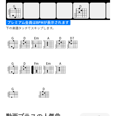
G
D
プレミアム会員はBPMが表示されます
下の楽譜タッチでスキップします。
G
D
Em
A
D
D7
G
D
Fm
Em
A
G
D
染まりきった
私
Em
A
D
D7