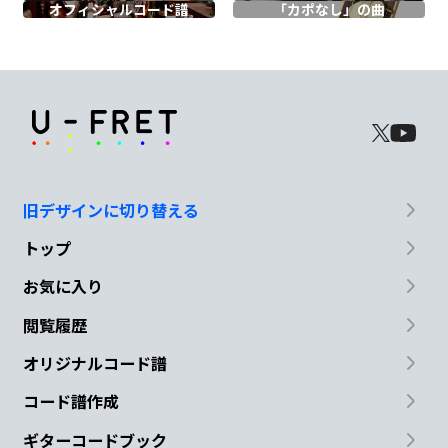
オフィシャル
コード譜
「カポなし」の曲
置き土
産
の
Gm
色が濃くなって
A
旧デザインに切り替える
ひたすら
苦しいよ
トップ
Em
お気に入り
閲覧履歴
さよならが
オリジナルコード譜
G
A
コード譜作成
もう
どうにもならない
なら
ギターコードブック