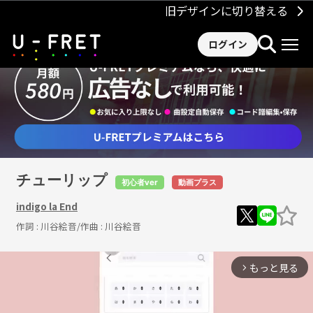
旧デザインに切り替える
ログイン
チューリップ
初心者ver
動画プラス
indigo la End
作詞 :
川谷絵音
/作曲 :
川谷絵音
もっと見る
arrow_forward_ios