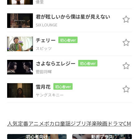
優里
G
D
Fm
君が眩しいから僕は星が見えない
SIX LOUNGE
それだけでもう
終わりなの
？
チェリー
初心者ver
Em
A
N.C
スピッツ
散
文的な変
わり
目
さよならエレジー
初心者ver
菅田将暉
D
G
雪月花
初心者ver
優秀賞
なんていらない
ヤングスキニー
A
F#
過去になっ
ていくあなたの
人気
定番
アニメ
ボカロ
童謡
ジブリ
洋楽
映画
ドラマ
CM
Bm
A#
E7
初心者向け
動画プラス