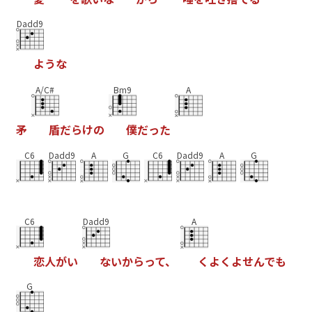
Dadd9
よ
う
な
A/C#
Bm9
A
矛
盾
だ
ら
け
の
僕
だ
っ
た
C6
Dadd9
A
G
C6
Dadd9
A
G
C6
Dadd9
A
恋
人
が
い
な
い
か
ら
っ
て
、
く
よ
く
よ
せ
ん
で
も
G