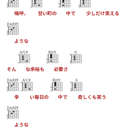
嗚
呼
、
甘
い
町
の
中
で
少
し
だ
け
笑
え
る
Dadd9
よ
う
な
A/C#
Bm9
A
そ
ん
な
余
裕
も
必
要
さ
Dadd9
A/C#
Bm9
A
辛
い
毎
日
の
中
で
奇
し
く
も
笑
う
Dadd9
よ
う
な