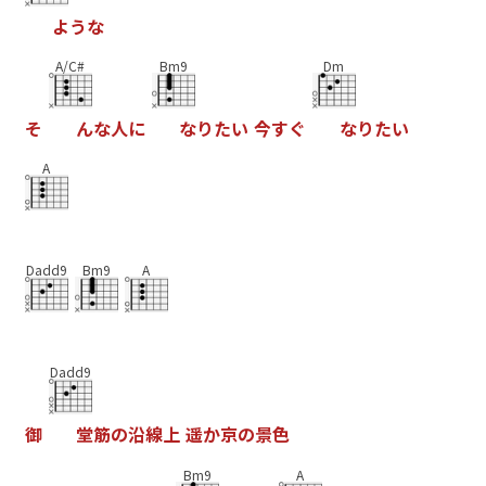
よ
う
な
A/C#
Bm9
Dm
そ
ん
な
人
に
な
り
た
い
今
す
ぐ
な
り
た
い
A
Dadd9
Bm9
A
Dadd9
御
堂
筋
の
沿
線
上
遥
か
京
の
景
色
Bm9
A