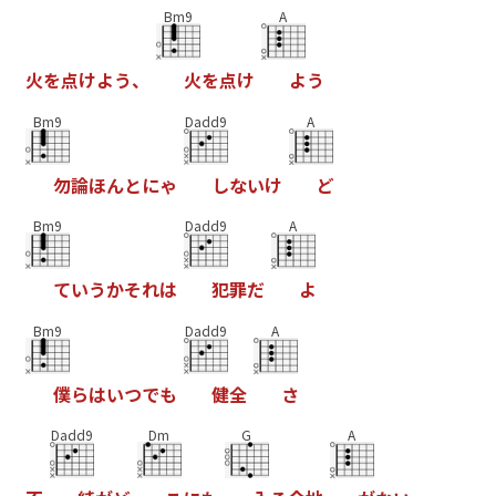
Bm9
A
火
を
点
け
よ
う
、
火
を
点
け
よ
う
Bm9
Dadd9
A
勿
論
ほ
ん
と
に
ゃ
し
な
い
け
ど
Bm9
Dadd9
A
て
い
う
か
そ
れ
は
犯
罪
だ
よ
Bm9
Dadd9
A
僕
ら
は
い
つ
で
も
健
全
さ
Dadd9
Dm
G
A