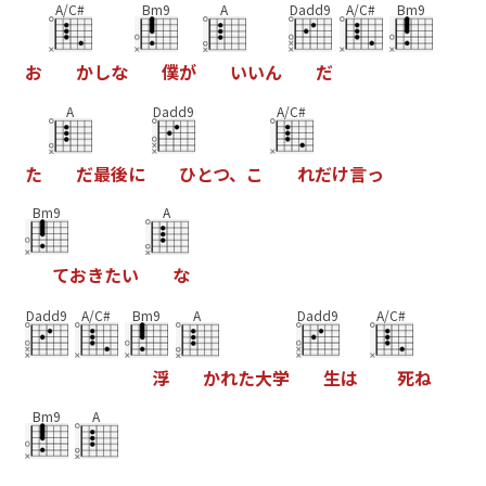
A/C#
Bm9
A
Dadd9
A/C#
Bm9
お
か
し
な
僕
が
い
い
ん
だ
A
Dadd9
A/C#
た
だ
最
後
に
ひ
と
つ
、
こ
れ
だ
け
言
っ
Bm9
A
て
お
き
た
い
な
Dadd9
A/C#
Bm9
A
Dadd9
A/C#
浮
か
れ
た
大
学
生
は
死
ね
Bm9
A