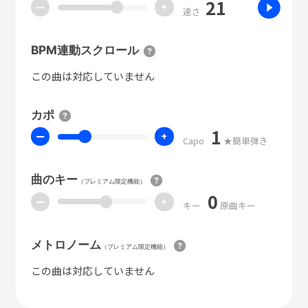
21
ー
+
速さ
BPM連動スクロール
この曲は対応していません
カポ
1
ー
+
Capo
★簡単弾き
曲のキー
（プレミアム限定機能）
0
ー
+
キー
原曲キー
メトロノーム
（プレミアム限定機能）
この曲は対応していません