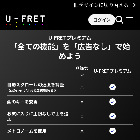
旧デザインに切り替える
ログイン
U-FRETプレミアム
「全ての機能」を
「広告なし」で始
めよう
登録な
U-FRETプレミアム
し
自動スクロールの速度を調整
×
（曲のBPMに合わせた自動調整もあり）
曲のキーを変更
×
お気に入りに上限なしで曲を追
×
加
メトロノームを使用
×