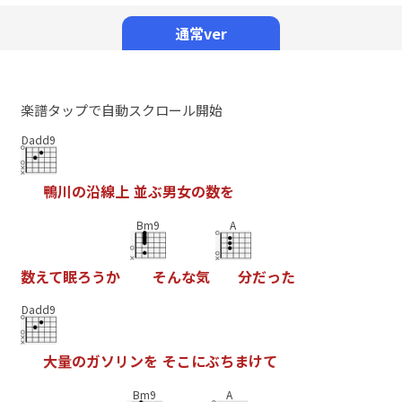
Mute
通常ver
楽譜タップで自動スクロール開始
Dadd9
鴨
川
の
沿
線
上
並
ぶ
男
女
の
数
を
Bm9
A
数
え
て
眠
ろ
う
か
そ
ん
な
気
分
だ
っ
た
Dadd9
大
量
の
ガ
ソ
リ
ン
を
そ
こ
に
ぶ
ち
ま
け
て
Bm9
A