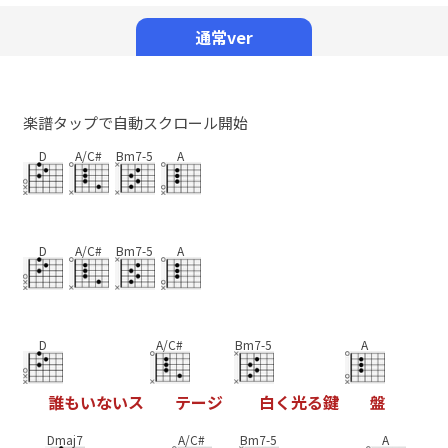
Mute
通常ver
楽譜タップで自動スクロール開始
D
A/C#
Bm7-5
A
D
A/C#
Bm7-5
A
D
A/C#
Bm7-5
A
誰
も
い
な
い
ス
テ
ー
ジ
白
く
光
る
鍵
盤
Dmaj7
A/C#
Bm7-5
A