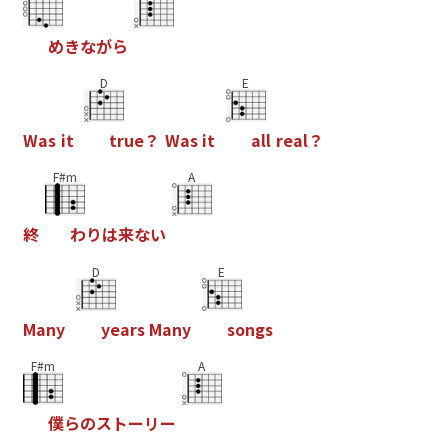
め
き
な
が
ら
D
E
W
a
s
i
t
t
r
u
e
？
W
a
s
i
t
a
l
l
r
e
a
l
？
F#m
A
終
わ
り
は
来
な
い
D
E
M
a
n
y
y
e
a
r
s
M
a
n
y
s
o
n
g
s
F#m
A
僕
ら
の
ス
ト
ー
リ
ー