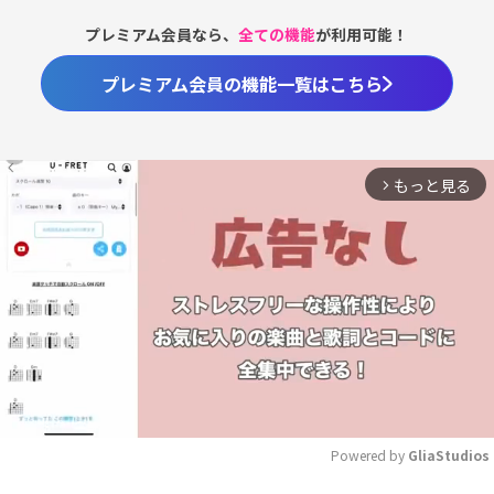
プレミアム会員なら、
全ての機能
が利用可能！
プレミアム会員の機能一覧はこちら
もっと見る
arrow_forward_ios
Powered by 
GliaStudios