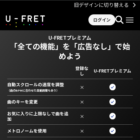
旧デザインに切り替える
ログイン
U-FRETプレミアム
「全ての機能」を
「広告なし」で始
めよう
登録な
U-FRETプレミアム
し
自動スクロールの速度を調整
×
（曲のBPMに合わせた自動調整もあり）
曲のキーを変更
×
お気に入りに上限なしで曲を追
×
加
メトロノームを使用
×