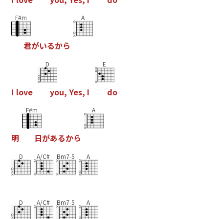
F#m
A
君
が
い
る
か
ら
D
E
I
l
o
v
e
y
o
u
,
Y
e
s
,
I
d
o
F#m
A
明
日
が
あ
る
か
ら
D
A/C#
Bm7-5
A
D
A/C#
Bm7-5
A