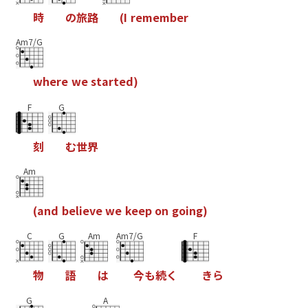
時
の
旅
路
(
I
r
e
m
e
m
b
e
r
Am7/G
w
h
e
r
e
w
e
s
t
a
r
t
e
d
)
F
G
刻
む
世
界
Am
(
a
n
d
b
e
l
i
e
v
e
w
e
k
e
e
p
o
n
g
o
i
n
g
)
C
G
Am
Am7/G
F
物
語
は
今
も
続
く
き
ら
G
A