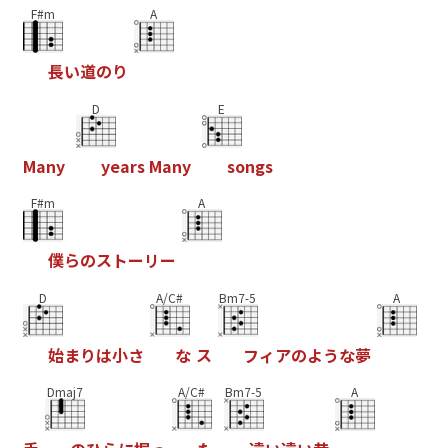
F#m
A
長
い
道
の
り
D
E
M
a
n
y
y
e
a
r
s
M
a
n
y
s
o
n
g
s
F#m
A
僕
ら
の
ス
ト
ー
リ
ー
D
A/C#
Bm7-5
A
始
ま
り
は
小
さ
な
ス
フ
ィ
ア
の
よ
う
な
夢
Dmaj7
A/C#
Bm7-5
A