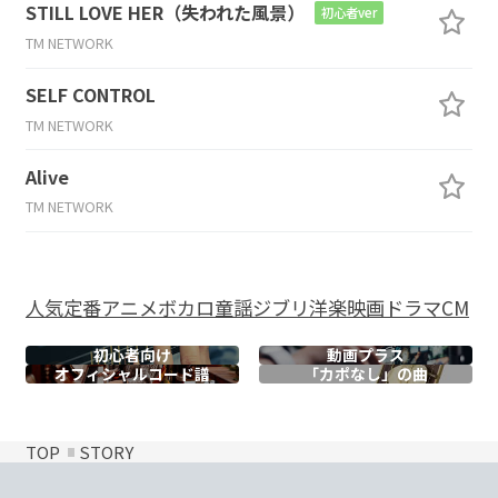
STILL LOVE HER（失われた風景）
初心者ver
TM NETWORK
SELF CONTROL
TM NETWORK
Alive
TM NETWORK
人気
定番
アニメ
ボカロ
童謡
ジブリ
洋楽
映画
ドラマ
CM
初心者向け
動画プラス
オフィシャル
コード譜
「カポなし」の曲
TOP
STORY