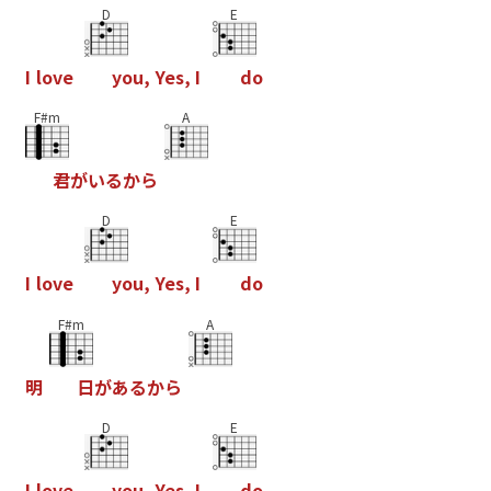
D
E
I
l
o
v
e
y
o
u
,
Y
e
s
,
I
d
o
F#m
A
君
が
い
る
か
ら
D
E
I
l
o
v
e
y
o
u
,
Y
e
s
,
I
d
o
F#m
A
明
日
が
あ
る
か
ら
D
E
I
l
o
v
e
y
o
u
,
Y
e
s
,
I
d
o