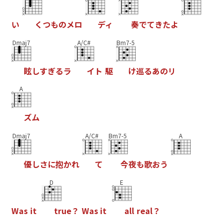
い
く
つ
も
の
メ
ロ
デ
ィ
奏
で
て
き
た
よ
Dmaj7
A/C#
Bm7-5
眩
し
す
ぎ
る
ラ
イ
ト
駆
け
巡
る
あ
の
リ
A
ズ
ム
Dmaj7
A/C#
Bm7-5
A
優
し
さ
に
抱
か
れ
て
今
夜
も
歌
お
う
D
E
W
a
s
i
t
t
r
u
e
？
W
a
s
i
t
a
l
l
r
e
a
l
？