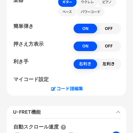
ギター
ウクレレ
ピアノ
ベース
パワーコード
簡単弾き
ON
OFF
押さえ方表示
ON
OFF
利き手
右利き
左利き
マイコード設定
コード譜編集
U-FRET機能
自動スクロール速度