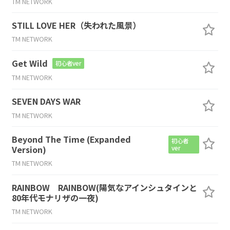
TM NETWORK
STILL LOVE HER（失われた風景）
TM NETWORK
Get Wild
初心者ver
TM NETWORK
SEVEN DAYS WAR
TM NETWORK
Beyond The Time (Expanded
初心者
Version)
ver
TM NETWORK
RAINBOW RAINBOW(陽気なアインシュタインと
80年代モナリザの一夜)
TM NETWORK