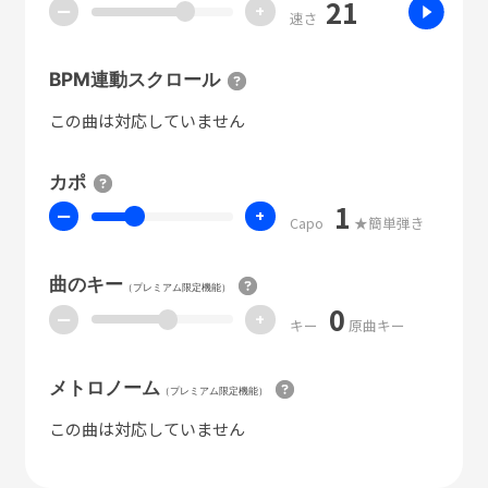
21
ー
+
速さ
BPM連動スクロール
この曲は対応していません
カポ
1
ー
+
Capo
★簡単弾き
曲のキー
（プレミアム限定機能）
0
ー
+
キー
原曲キー
メトロノーム
（プレミアム限定機能）
この曲は対応していません