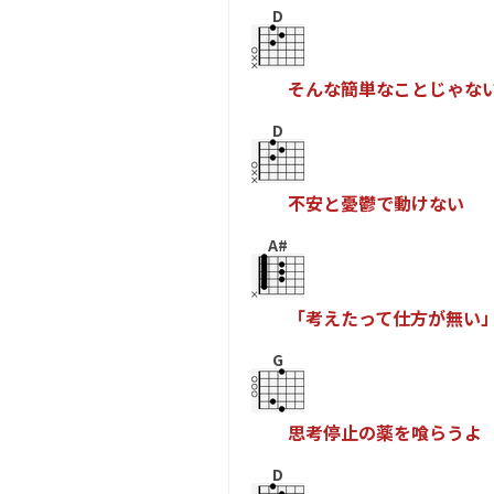
D
そ
ん
な
簡
単
な
こ
と
じ
ゃ
な
D
不
安
と
憂
鬱
で
動
け
な
い
A#
「
考
え
た
っ
て
仕
方
が
無
い
G
思
考
停
止
の
薬
を
喰
ら
う
よ
D