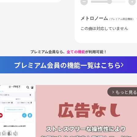
ー
+
メトロノーム
（プレミアム限定機能）
この曲は対応していません
プレミアム会員なら、
全ての機能
が利用可能！
プレミアム会員の機能一覧はこちら
もっと見る
arrow_forward_ios