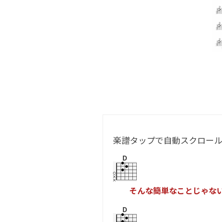
楽譜タップで自動スクロー
D
そ
ん
な
簡
単
な
こ
と
じ
ゃ
な
D