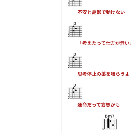
不
安
と
憂
鬱
で
動
け
な
い
D
「
考
え
た
っ
て
仕
方
が
無
い
D
思
考
停
止
の
薬
を
喰
ら
う
よ
D
運
命
だ
っ
て
妄
想
か
も
Bm7