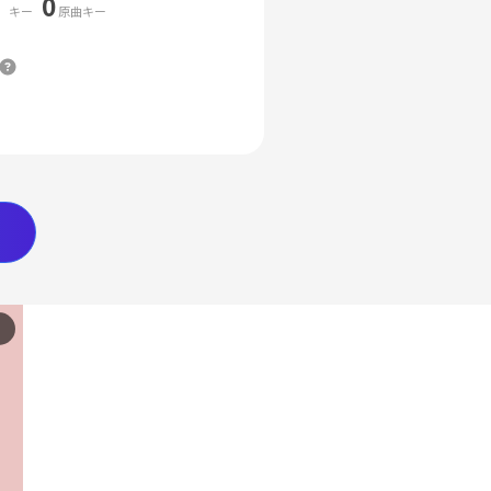
0
キー
原曲キー