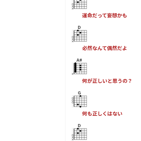
運
命
だ
っ
て
妄
想
か
も
D
必
然
な
ん
て
偶
然
だ
よ
A#
何
が
正
し
い
と
思
う
の
？
G
何
も
正
し
く
は
な
い
D