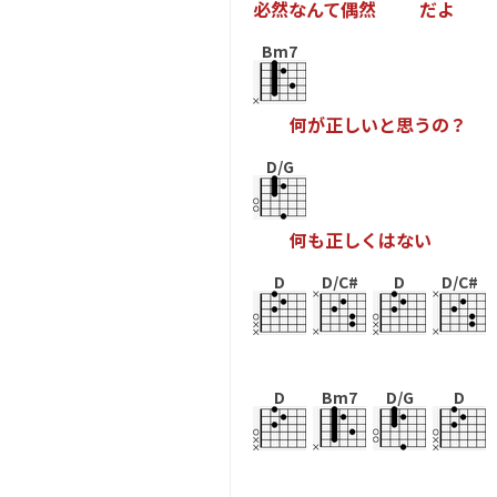
必
然
な
ん
て
偶
然
だ
よ
Bm7
何
が
正
し
い
と
思
う
の
？
D/G
何
も
正
し
く
は
な
い
D
D/C#
D
D/C#
D
Bm7
D/G
D