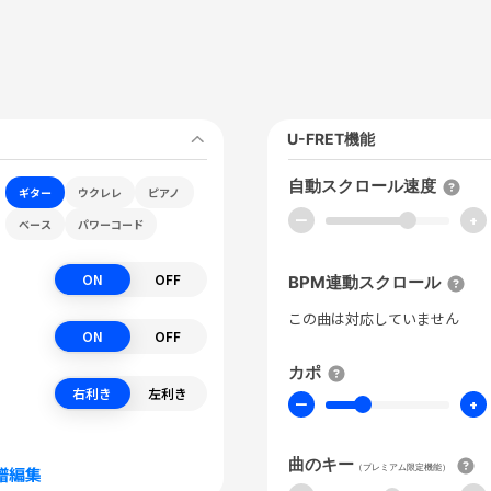
U-FRET機能
自動スクロール速度
ギター
ウクレレ
ピアノ
ー
+
ベース
パワーコード
ON
OFF
BPM連動スクロール
この曲は対応していません
ON
OFF
カポ
右利き
左利き
ー
+
曲のキー
（プレミアム限定機能）
譜編集