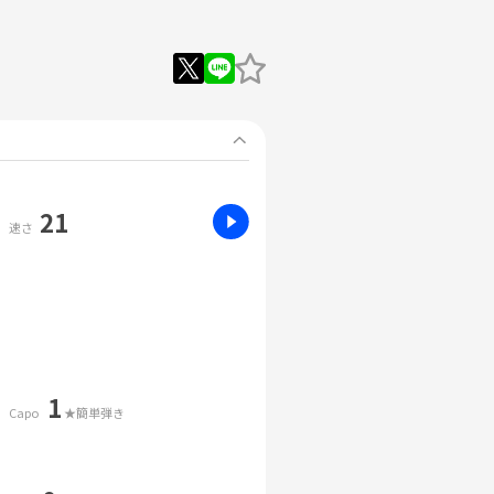
21
速さ
1
Capo
★簡単弾き