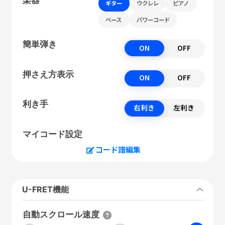
ギター
ウクレレ
ピアノ
ベース
パワーコード
簡単弾き
ON
OFF
押さえ方表示
ON
OFF
利き手
右利き
左利き
マイコード設定
コード譜編集
U-FRET機能
自動スクロール速度