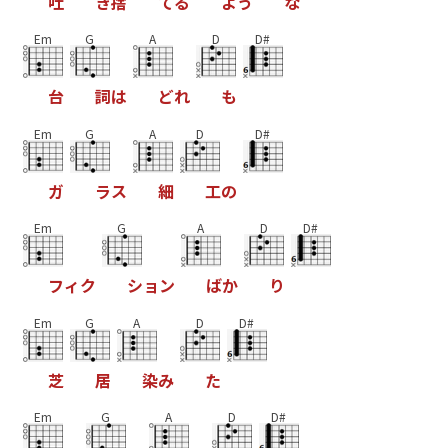
吐
き
捨
て
る
よ
う
な
Em
G
A
D
D#
台
詞
は
ど
れ
も
Em
G
A
D
D#
ガ
ラ
ス
細
工
の
Em
G
A
D
D#
フ
ィ
ク
シ
ョ
ン
ば
か
り
Em
G
A
D
D#
芝
居
染
み
た
Em
G
A
D
D#