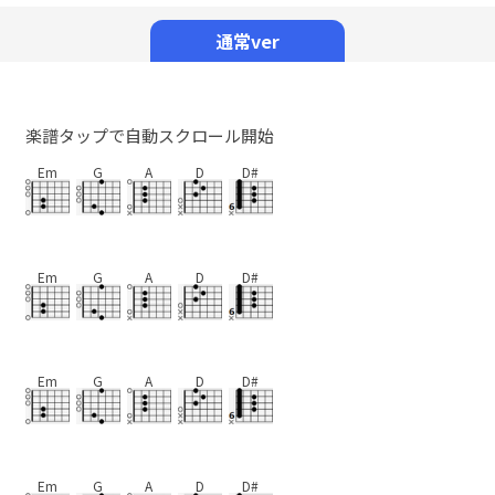
Mute
通常ver
楽譜タップで自動スクロール開始
Em
G
A
D
D#
Em
G
A
D
D#
Em
G
A
D
D#
Em
G
A
D
D#