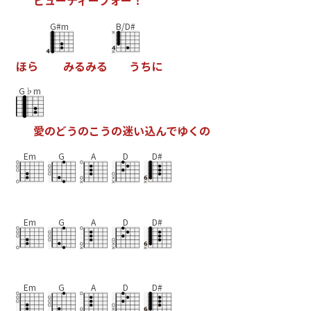
ビ
ュ
ー
テ
ィ
ー
フ
ォ
ー
！
G#m
B/D#
ほ
ら
み
る
み
る
う
ち
に
G♭m
愛
の
ど
う
の
こ
う
の
迷
い
込
ん
で
ゆ
く
の
Em
G
A
D
D#
Em
G
A
D
D#
Em
G
A
D
D#