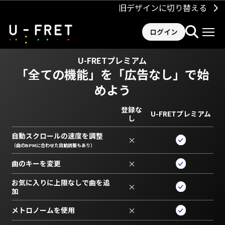
旧デザインに切り替える
ログイン
U-FRETプレミアム
「全ての機能」を
「広告なし」で始
めよう
登録な
U-FRETプレミアム
し
自動スクロールの速度を調整
×
（曲のBPMに合わせた自動調整もあり）
曲のキーを変更
×
お気に入りに上限なしで曲を追
×
加
メトロノームを使用
×