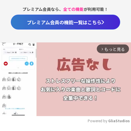
プレミアム会員なら、
全ての機能
が利用可能！
プレミアム会員の機能一覧はこちら
もっと見る
arrow_forward_ios
Powered by 
GliaStudios