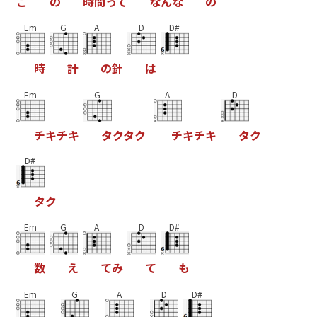
こ
の
時
間
っ
て
な
ん
な
の
Em
G
A
D
D#
時
計
の
針
は
Em
G
A
D
チ
キ
チ
キ
タ
ク
タ
ク
チ
キ
チ
キ
タ
ク
D#
タ
ク
Em
G
A
D
D#
数
え
て
み
て
も
Em
G
A
D
D#