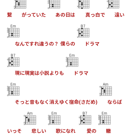
繋
が
っ
て
い
た
あ
の
日
は
真
っ
白
で
遠
い
Em
B7
な
ん
で
す
れ
違
う
の
？
僕
ら
の
ド
ラ
マ
B7
Em
現
に
現
実
は
小
説
よ
り
も
ド
ラ
マ
Em
Am
そ
っ
と
音
も
な
く
消
え
ゆ
く
宿
命
(
さ
だ
め
)
な
ら
ば
Am
Em
B7
Em
い
っ
そ
悲
し
い
歌
に
な
れ
愛
の
轍