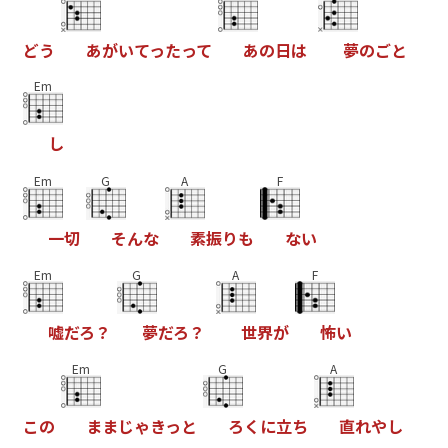
ど
う
あ
が
い
て
っ
た
っ
て
あ
の
日
は
夢
の
ご
と
Em
し
Em
G
A
F
一
切
そ
ん
な
素
振
り
も
な
い
Em
G
A
F
嘘
だ
ろ
？
夢
だ
ろ
？
世
界
が
怖
い
Em
G
A
こ
の
ま
ま
じ
ゃ
き
っ
と
ろ
く
に
立
ち
直
れ
や
し