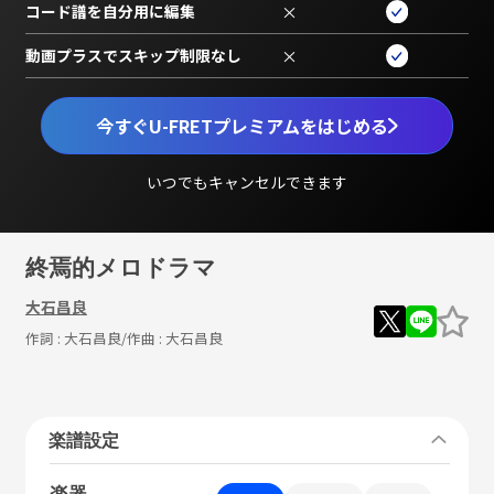
コード譜を自分用に編集
×
動画プラスでスキップ制限なし
×
今すぐU-FRETプレミアムをはじめる
いつでもキャンセルできます
終焉的メロドラマ
大石昌良
作詞 :
大石昌良
/作曲 :
大石昌良
楽譜設定
楽器