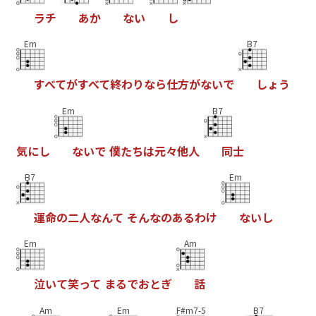
ラ
チ
あ
か
な
い
し
Em
B7
す
べ
て
が
す
べ
て
終
わ
り
な
ら
仕
方
が
な
い
で
し
ょ
う
Em
B7
気
に
し
な
い
で
僕
た
ち
は
元
々
他
人
同
士
B7
Em
運
命
の
二
人
な
ん
て
そ
ん
な
の
あ
る
わ
け
な
い
し
Em
Am
泣
い
て
笑
っ
て
ま
る
で
お
と
ぎ
話
Am
Em
F#m7-5
B7