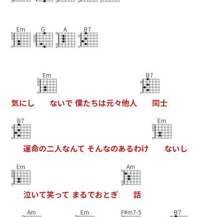
Em
G
A
B7
Em
B7
気
に
し
な
い
で
僕
た
ち
は
元
々
他
人
同
士
B7
Em
運
命
の
二
人
な
ん
て
そ
ん
な
の
あ
る
わ
け
な
い
し
Em
Am
泣
い
て
笑
っ
て
ま
る
で
お
と
ぎ
話
Am
Em
F#m7-5
B7