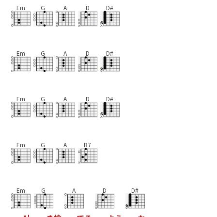
Em
G
A
D
D#
Em
G
A
D
D#
Em
G
A
D
D#
Em
G
A
B7
Em
G
A
D
D#