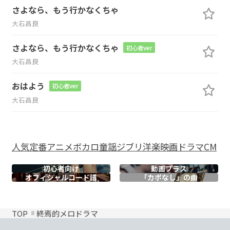
さよなら、もう行かなくちゃ
大石昌良
さよなら、もう行かなくちゃ
初心者ver
大石昌良
おはよう
初心者ver
大石昌良
人気
定番
アニメ
ボカロ
童謡
ジブリ
洋楽
映画
ドラマ
CM
初心者向け
動画プラス
オフィシャル
コード譜
「カポなし」の曲
TOP
終焉的メロドラマ