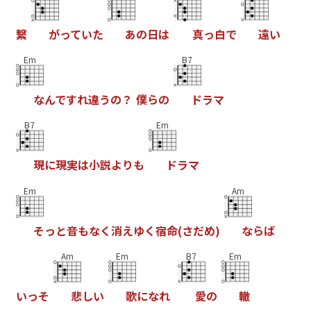
繋
が
っ
て
い
た
あ
の
日
は
真
っ
白
で
遠
い
Em
B7
な
ん
で
す
れ
違
う
の
？
僕
ら
の
ド
ラ
マ
B7
Em
現
に
現
実
は
小
説
よ
り
も
ド
ラ
マ
Em
Am
そ
っ
と
音
も
な
く
消
え
ゆ
く
宿
命
(
さ
だ
め
)
な
ら
ば
Am
Em
B7
Em
い
っ
そ
悲
し
い
歌
に
な
れ
愛
の
轍