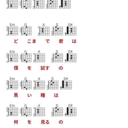
Em
G
A
D
D#
ど
こ
ま
で
君
は
Em
G
A
D
D#
僕
を
試
す
の
Em
G
A
D
D#
黒
い
瞳
は
Em
G
A
D
D#
何
を
見
る
の