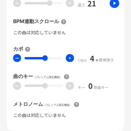
21
ー
+
速さ
BPM連動スクロール
この曲は対応していません
カポ
4
ー
+
Capo
★簡単弾き
曲のキー
（プレミアム限定機能）
0
ー
+
キー
原曲キー
メトロノーム
（プレミアム限定機能）
この曲は対応していません