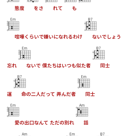
態
度
を
さ
れ
て
も
Em
B7
喧
嘩
く
ら
い
で
嫌
い
に
な
れ
る
わ
け
な
い
で
し
ょ
う
Em
B7
忘
れ
な
い
で
僕
た
ち
は
い
つ
も
似
た
者
同
士
B7
Em
運
命
の
二
人
だ
っ
て
弄
ん
だ
者
同
士
Em
Am
愛
の
出
口
な
ん
て
た
だ
の
別
れ
話
Am
Em
B7