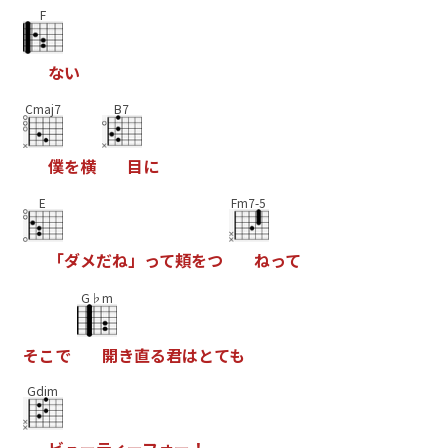
F
な
い
Cmaj7
B7
僕
を
横
目
に
E
Fm7-5
「
ダ
メ
だ
ね
」
っ
て
頬
を
つ
ね
っ
て
G♭m
そ
こ
で
開
き
直
る
君
は
と
て
も
Gdim