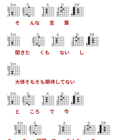
Em
G
A
D
D#
そ
ん
な
言
葉
Em
G
A
D
D#
聞
き
た
く
も
な
い
し
Em
大
体
そ
も
そ
も
期
待
し
て
な
い
Em
G
A
D
D#
と
こ
ろ
で
今
Em
G
A
D
D#