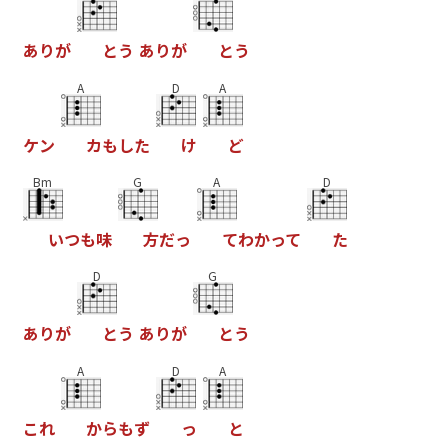
あ
り
が
と
う
あ
り
が
と
う
A
D
A
ケ
ン
カ
も
し
た
け
ど
Bm
G
A
D
い
つ
も
味
方
だ
っ
て
わ
か
っ
て
た
D
G
あ
り
が
と
う
あ
り
が
と
う
A
D
A
こ
れ
か
ら
も
ず
っ
と