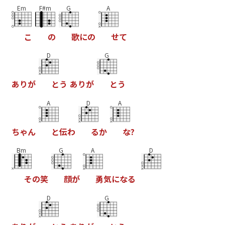
Em
F#m
G
A
こ
の
歌
に
の
せ
て
D
G
あ
り
が
と
う
あ
り
が
と
う
A
D
A
ち
ゃ
ん
と
伝
わ
る
か
な
?
Bm
G
A
D
そ
の
笑
顔
が
勇
気
に
な
る
D
G