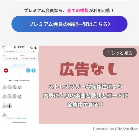
プレミアム会員なら、
全ての機能
が利用可能！
プレミアム会員の機能一覧はこちら
もっと見る
arrow_forward_ios
Powered by 
GliaStudios