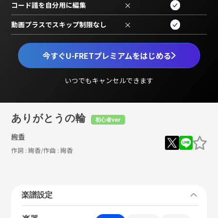
コード譜を自分用に編集
×
動画プラスでスキップ制限なし
×
今すぐU-FRETプレミアムをはじめる
いつでもキャンセルできます
ありがとうの輪
初心者ver
絢香
作詞 :
絢香
/作曲 :
絢香
楽譜設定