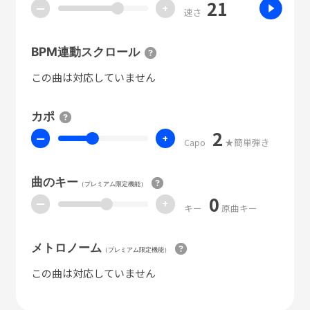
21
ー
+
速さ
BPM連動スクロール
この曲は対応していません
カポ
2
ー
+
Capo
★簡単弾き
曲のキー
（プレミアム限定機能）
0
ー
+
キー
原曲キー
メトロノーム
（プレミアム限定機能）
この曲は対応していません