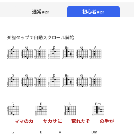
Mute
通常ver
初心者ver
楽譜タップで自動スクロール開始
D
G
A
D
Bm
G
A
D
G
A
D
Bm
G
A
G
D
A
Bm
マ
マ
の
カ
サ
カ
サ
に
荒
れ
た
そ
の
手
が
G
D
A
Bm