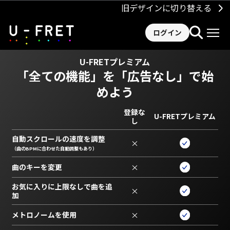
旧デザインに切り替える
ログイン
U-FRETプレミアム
「全ての機能」を
「広告なし」で始
めよう
登録な
U-FRETプレミアム
し
自動スクロールの速度を調整
×
（曲のBPMに合わせた自動調整もあり）
曲のキーを変更
×
お気に入りに上限なしで曲を追
×
加
メトロノームを使用
×