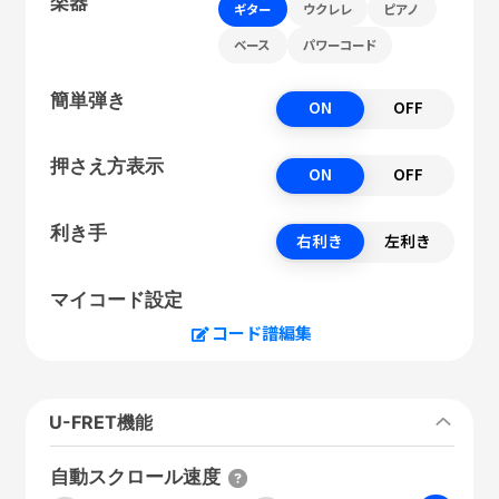
楽器
ギター
ウクレレ
ピアノ
ベース
パワーコード
簡単弾き
ON
OFF
押さえ方表示
ON
OFF
利き手
右利き
左利き
マイコード設定
コード譜編集
U-FRET機能
自動スクロール速度