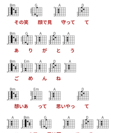
Bm
G
A
D
そ
の
笑
顔
で
見
守
っ
て
て
Bm
G
A
D
A
あ
り
が
と
う
Bm
Em
A
D
A
ご
め
ん
ね
Bm
Em
A
D
想
い
あ
っ
て
思
い
や
っ
て
A
Bm
G
A
D
A