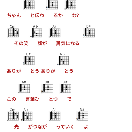
ち
ゃ
ん
と
伝
わ
る
か
な
?
Cm
A♭
A#
D#
そ
の
笑
顔
が
勇
気
に
な
る
D#
A♭
あ
り
が
と
う
あ
り
が
と
う
A#
D#
A#
こ
の
言
葉
ひ
と
つ
で
Cm
A♭
A#
D#
光
が
つ
な
が
っ
て
い
く
よ