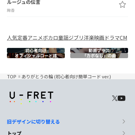
ルージュの伝言
絢香
人気
定番
アニメ
ボカロ
童謡
ジブリ
洋楽
映画
ドラマ
CM
初心者向け
動画プラス
オフィシャル
コード譜
「カポなし」の曲
TOP
ありがとうの輪 (初心者向け簡単コード ver.)
旧デザインに切り替える
トップ