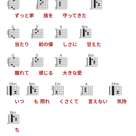
ず
っ
と
家
族
を
守
っ
て
き
た
G
D
A
Bm
当
た
り
前
の
優
し
さ
に
甘
え
た
G
D
A
Bm
離
れ
て
感
じ
る
大
き
な
愛
F#m
Bm
Em
A
F#m
い
つ
も
照
れ
く
さ
く
て
言
え
な
い
気
持
Bm
ち