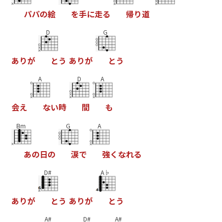
パ
パ
の
絵
を
手
に
走
る
帰
り
道
D
G
あ
り
が
と
う
あ
り
が
と
う
A
D
A
会
え
な
い
時
間
も
Bm
G
A
あ
の
日
の
涙
で
強
く
な
れ
る
D#
A♭
あ
り
が
と
う
あ
り
が
と
う
A#
D#
A#