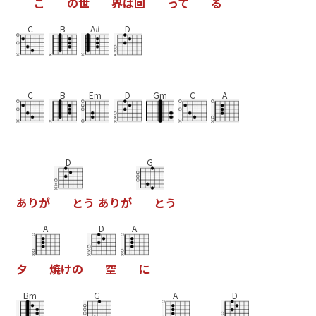
こ
の
世
界
は
回
っ
て
る
C
B
A#
D
C
B
Em
D
Gm
C
A
D
G
あ
り
が
と
う
あ
り
が
と
う
A
D
A
夕
焼
け
の
空
に
Bm
G
A
D