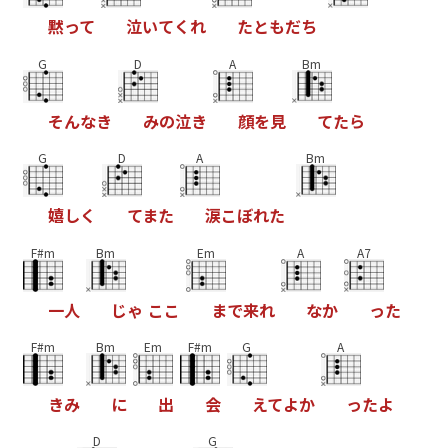
黙
っ
て
泣
い
て
く
れ
た
と
も
だ
ち
G
D
A
Bm
そ
ん
な
き
み
の
泣
き
顔
を
見
て
た
ら
G
D
A
Bm
嬉
し
く
て
ま
た
涙
こ
ぼ
れ
た
F#m
Bm
Em
A
A7
一
人
じ
ゃ
こ
こ
ま
で
来
れ
な
か
っ
た
F#m
Bm
Em
F#m
G
A
き
み
に
出
会
え
て
よ
か
っ
た
よ
D
G