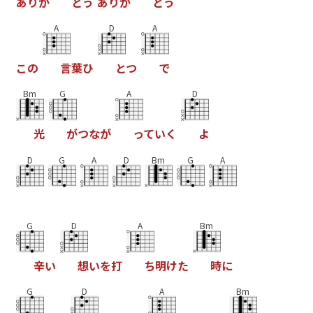
あ
り
が
と
う
あ
り
が
と
う
A
D
A
こ
の
言
葉
ひ
と
つ
で
Bm
G
A
D
光
が
つ
な
が
っ
て
い
く
よ
D
G
A
D
Bm
G
A
G
D
A
Bm
辛
い
想
い
を
打
ち
明
け
た
時
に
G
D
A
Bm