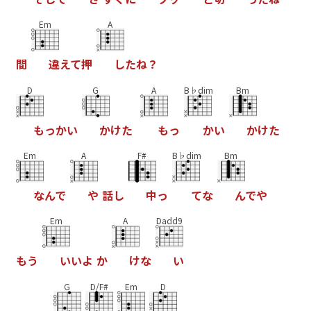
Em
A
間
違
え
て
押
し
た
ね
？
D
G
A
B♭dim
Bm
も
っ
か
い
か
け
た
も
っ
か
い
か
け
た
Em
A
F#
B♭dim
Bm
な
ん
で
や
話
し
中
っ
て
な
ん
で
や
Em
A
Dadd9
も
う
い
い
よ
か
け
な
い
G
D/F#
Em
D