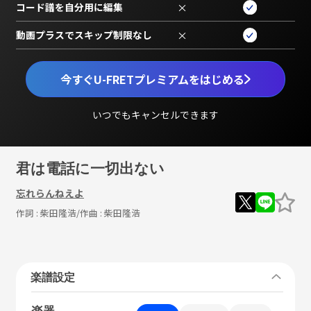
コード譜を自分用に編集
×
動画プラスでスキップ制限なし
×
今すぐU-FRETプレミアムをはじめる
いつでもキャンセルできます
君は電話に一切出ない
忘れらんねえよ
作詞 :
柴田隆浩
/作曲 :
柴田隆浩
楽譜設定
楽器