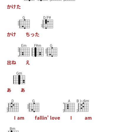
か
け
た
G
D/F#
か
け
ち
っ
た
Em
F#m
G
出
ね
え
Gm
あ
あ
D
G
A
B♭dim
I
a
m
f
a
l
l
i
n
'
l
o
v
e
I
a
m
Bm