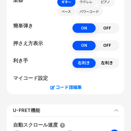
ギター
ウクレレ
ピアノ
ベース
パワーコード
簡単弾き
ON
OFF
押さえ方表示
ON
OFF
利き手
右利き
左利き
マイコード設定
コード譜編集
U-FRET機能
自動スクロール速度