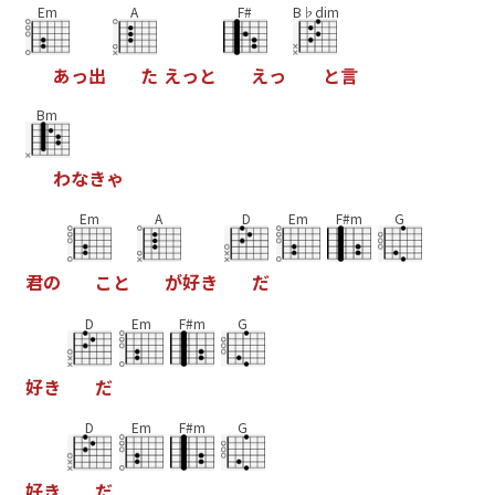
Em
A
F#
B♭dim
あ
っ
出
た
え
っ
と
え
っ
と
言
Bm
わ
な
き
ゃ
Em
A
D
Em
F#m
G
君
の
こ
と
が
好
き
だ
D
Em
F#m
G
好
き
だ
D
Em
F#m
G
好
き
だ