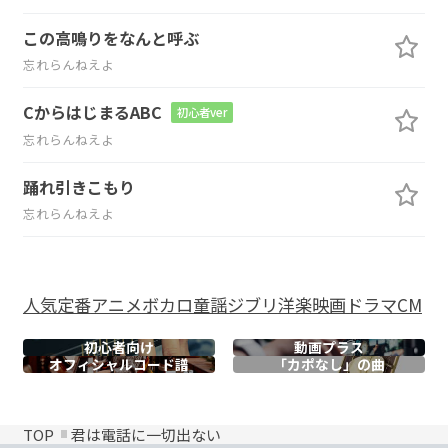
この高鳴りをなんと呼ぶ
忘れらんねえよ
CからはじまるABC
初心者ver
忘れらんねえよ
踊れ引きこもり
忘れらんねえよ
人気
定番
アニメ
ボカロ
童謡
ジブリ
洋楽
映画
ドラマ
CM
初心者向け
動画プラス
オフィシャル
コード譜
「カポなし」の曲
TOP
君は電話に一切出ない