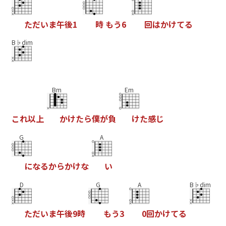
た
だ
い
ま
午
後
1
時
も
う
6
回
は
か
け
て
る
B♭dim
Bm
Em
こ
れ
以
上
か
け
た
ら
僕
が
負
け
た
感
じ
G
A
に
な
る
か
ら
か
け
な
い
D
G
A
B♭dim
た
だ
い
ま
午
後
9
時
も
う
3
0
回
か
け
て
る