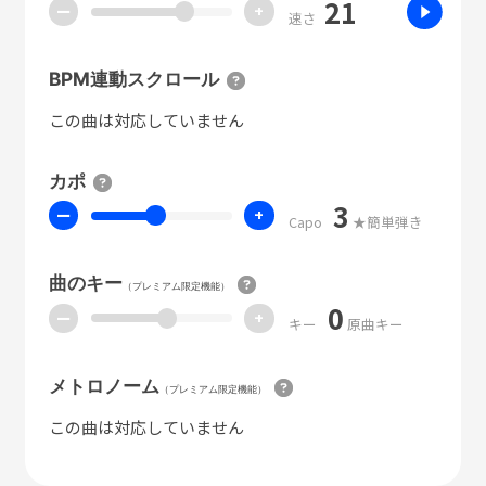
21
ー
+
速さ
BPM連動スクロール
この曲は対応していません
カポ
3
ー
+
Capo
★簡単弾き
曲のキー
（プレミアム限定機能）
0
ー
+
キー
原曲キー
メトロノーム
（プレミアム限定機能）
この曲は対応していません