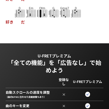
D
Em
F#m
G
Gmaj7
D
好
き
だ
U-FRETプレミアム
「全ての機能」を
「広告なし」で始
めよう
登録な
U-FRETプレミアム
し
自動スクロールの速度を調整
×
（曲のBPMに合わせた自動調整もあり）
曲のキーを変更
×