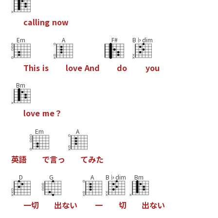
c
a
l
l
i
n
g
n
o
w
Em
A
F#
B♭dim
T
h
i
s
i
s
l
o
v
e
A
n
d
d
o
y
o
u
Bm
l
o
v
e
m
e
？
Em
A
英
語
で
言
っ
て
み
た
D
G
A
B♭dim
Bm
一
切
出
な
い
一
切
出
な
い