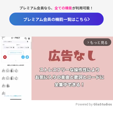
プレミアム会員なら、
全ての機能
が利用可能！
プレミアム会員の機能一覧はこちら
もっと見る
arrow_forward_ios
Powered by 
GliaStudios