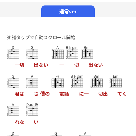
Mute
通常ver
楽譜タップで自動スクロール開始
D
G
A
B♭dim
Bm
一
切
出
な
い
一
切
出
な
い
G
A
F#
B♭dim
Bm
Em
君
は
さ
僕
の
電
話
に
一
切
出
て
く
A
Dadd9
れ
な
い
D
G
A