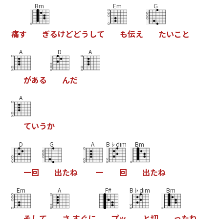
Bm
Em
G
痛
す
ぎ
る
け
ど
ど
う
し
て
も
伝
え
た
い
こ
と
A
D
A
が
あ
る
ん
だ
A
て
い
う
か
D
G
A
B♭dim
Bm
一
回
出
た
ね
一
回
出
た
ね
Em
A
F#
B♭dim
Bm
そ
し
て
さ
す
ぐ
に
プ
ッ
と
切
っ
た
ね