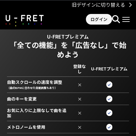
旧デザインに切り替える
ログイン
U-FRETプレミアム
「全ての機能」を
「広告なし」で始
めよう
登録な
U-FRETプレミアム
し
自動スクロールの速度を調整
×
（曲のBPMに合わせた自動調整もあり）
曲のキーを変更
×
お気に入りに上限なしで曲を追
×
加
メトロノームを使用
×