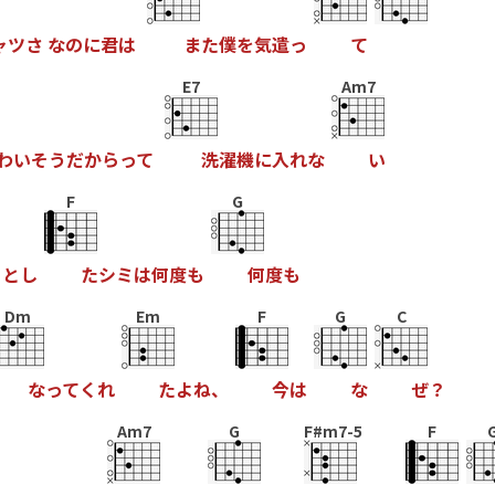
ャ
ツ
さ
な
の
に
君
は
ま
た
僕
を
気
遣
っ
て
E7
Am7
わ
い
そ
う
だ
か
ら
っ
て
洗
濯
機
に
入
れ
な
い
F
G
っ
と
し
た
シ
ミ
は
何
度
も
何
度
も
Dm
Em
F
G
C
な
っ
て
く
れ
た
よ
ね
、
今
は
な
ぜ
？
Am7
G
F#m7-5
F