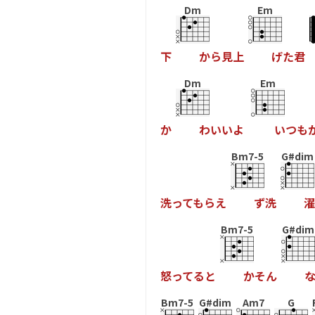
Dm
Em
下
か
ら
見
上
げ
た
君
Dm
Em
か
わ
い
い
よ
い
つ
も
Bm7-5
G#dim
洗
っ
て
も
ら
え
ず
洗
濯
Bm7-5
G#dim
怒
っ
て
る
と
か
そ
ん
Bm7-5
G#dim
Am7
G