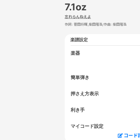
7.1oz
忘れらんねえよ
作詞 :
菅田将暉,柴田隆浩
/作曲 :
柴田隆浩
楽譜設定
楽器
簡単弾き
押さえ方表示
利き手
マイコード設定
コード