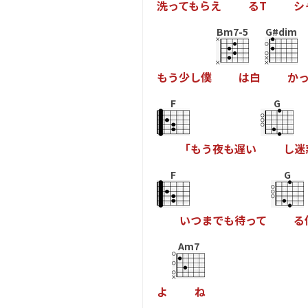
洗
っ
て
も
ら
え
る
T
シ
Bm7-5
G#dim
も
う
少
し
僕
は
白
か
F
G
「
も
う
夜
も
遅
い
し
迷
F
G
い
つ
ま
で
も
待
っ
て
る
Am7
よ
ね