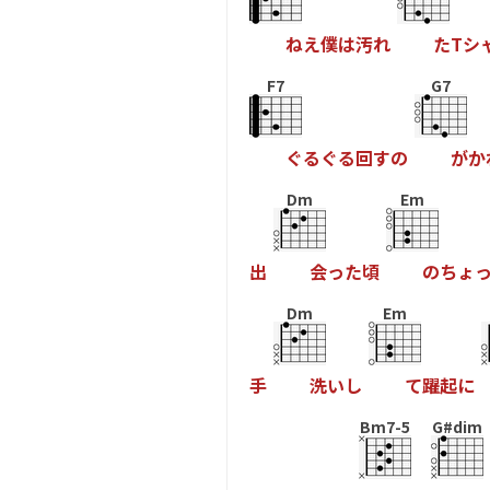
ね
え
僕
は
汚
れ
た
T
シ
F7
G7
ぐ
る
ぐ
る
回
す
の
が
か
Dm
Em
出
会
っ
た
頃
の
ち
ょ
Dm
Em
手
洗
い
し
て
躍
起
に
Bm7-5
G#dim