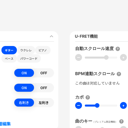
U-FRET機能
自動スクロール速度
ギター
ウクレレ
ピアノ
ー
+
ベース
パワーコード
ON
OFF
BPM連動スクロール
この曲は対応していません
ON
OFF
カポ
右利き
左利き
ー
+
曲のキー
（プレミアム限定機能）
譜編集