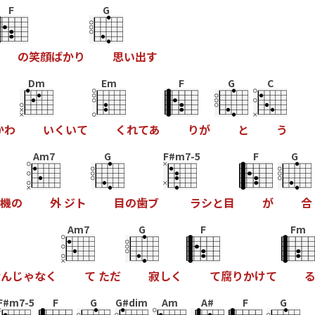
F
G
の
笑
顔
ば
か
り
思
い
出
す
Dm
Em
F
G
C
か
わ
い
く
い
て
く
れ
て
あ
り
が
と
う
Am7
G
F#m7-5
F
G
機
の
外
ジ
ト
目
の
歯
ブ
ラ
シ
と
目
が
合
Am7
G
F
Fm
な
ん
じ
ゃ
な
く
て
た
だ
寂
し
く
て
腐
り
か
け
て
F#m7-5
F
G
G#dim
Am
A#
F
G