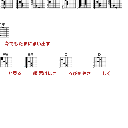
G/B
今
で
も
た
ま
に
思
い
出
す
F/A
G#
C
D
と
見
る
顔
君
は
ほ
こ
ろ
び
を
や
さ
し
く