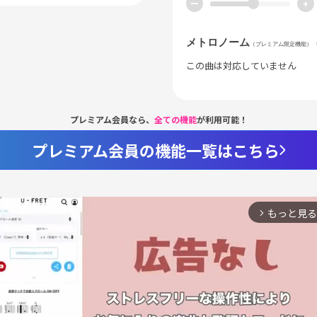
ー
+
メトロノーム
（プレミアム限定機能）
この曲は対応していません
プレミアム会員なら、
全ての機能
が利用可能！
プレミアム会員の機能一覧はこちら
もっと見る
arrow_forward_ios