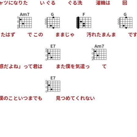
ャ
ツ
に
な
り
た
い
ぐ
る
ぐ
る
洗
濯
機
は
回
Am7
G
F
G
っ
た
は
ず
で
こ
の
ま
ま
じ
ゃ
汚
れ
た
ま
ん
ま
で
E7
Am7
惑
だ
よ
ね
」
っ
て
君
は
ま
た
僕
を
気
遣
っ
て
E7
僕
の
こ
と
い
つ
ま
で
も
見
つ
め
て
く
れ
な
い