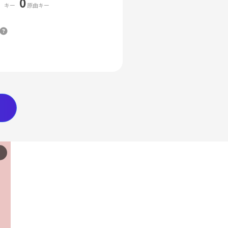
0
キー
原曲キー