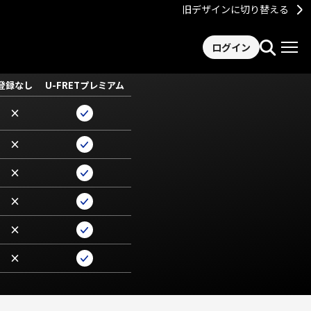
旧デザインに切り替える
ログイン
登録なし
U-FRETプレミアム
×
×
×
×
×
×