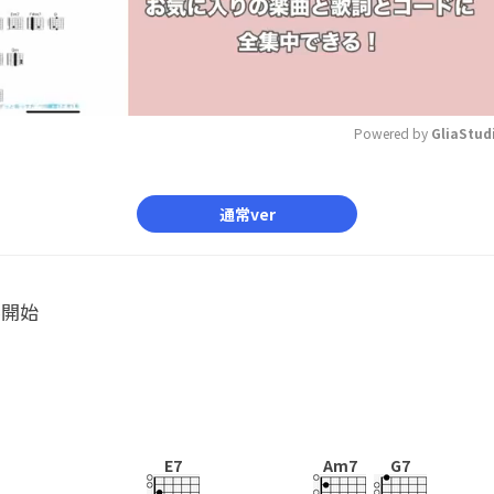
Powered by 
GliaStud
Mute
通常ver
ル開始
E7
Am7
G7