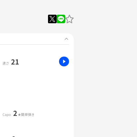
21
速さ
2
Capo
★簡単弾き