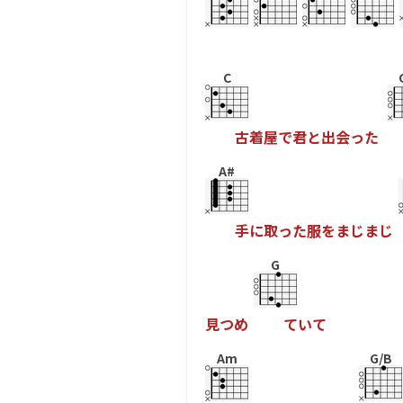
C
古
着
屋
で
君
と
出
会
っ
た
A#
手
に
取
っ
た
服
を
ま
じ
ま
じ
G
見
つ
め
て
い
て
Am
G/B