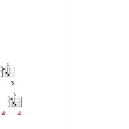
C
う
C
る
あ
あ