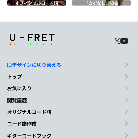
オフィシャル
コード譜
「カポなし」の曲
君
の瞳が
大好きだよ
G
A
F#7
Bm
そんな君
と
一緒にい
れるこ
と
Em
A
旧デザインに切り替える
今
は大切にし
たい
トップ
G
D
お気に入り
閲覧履歴
涙だって笑
顔だって
オリジナルコード譜
F#7
Bm
A
コード譜作成
がむ
しゃらになった証
だよ
ギターコードブック