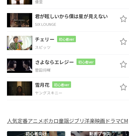
優里
A
A7
D
君が眩しいから僕は星が見えない
SIX LOUNGE
西
日にか
わって
くよ
チェリー
初心者ver
G
A
F#7
Bm
スピッツ
二度
とない青
春の
瞬間(とき)を
さよならエレジー
初心者ver
菅田将暉
Em
A
雪月花
初心者ver
照らし
ているよ 照らし
ているよ
ヤングスキニー
G
D
まっすぐに夢
を追いかける
人気
定番
アニメ
ボカロ
童謡
ジブリ
洋楽
映画
ドラマ
CM
F#7
Bm
A
初心者向け
動画プラス