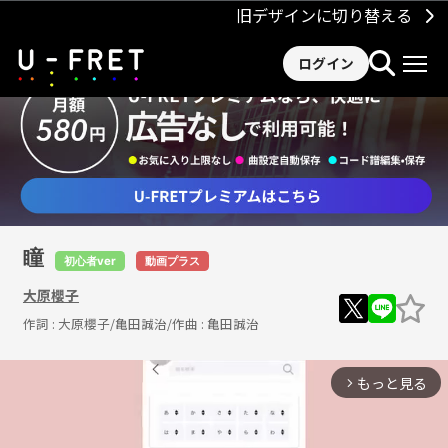
旧デザインに切り替える
ログイン
瞳
初心者ver
動画プラス
大原櫻子
作詞 :
大原櫻子/亀田誠治
/作曲 :
亀田誠治
もっと見る
arrow_forward_ios