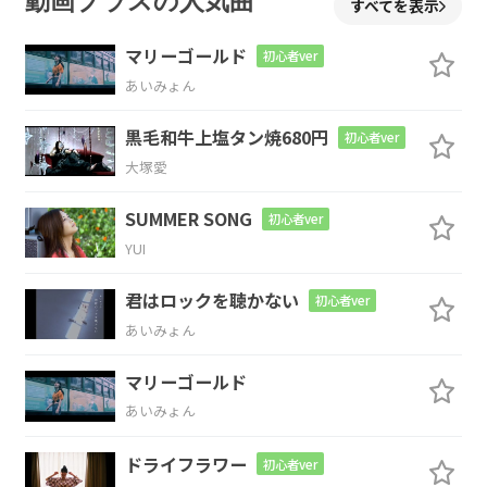
動画プラスの人気曲
すべてを表示
最
後の1
秒まで
マリーゴールド
初心者ver
あいみょん
A
A7
D
黒毛和牛上塩タン焼680円
初心者ver
集めた
この思
い
大塚愛
G
A
F#m
Bm
SUMMER SONG
初心者ver
YUI
積
み重ね
てきた毎
日は
君はロックを聴かない
初心者ver
Em
A
あいみょん
君
のこと裏
切らない
マリーゴールド
あいみょん
D
Em7
ドライフラワー
初心者ver
眩
しい日
差しが