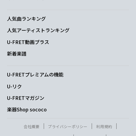
G
A
F#7
Bm
人気曲ランキング
そんな君
と
一緒に生
きること
人気アーティストランキング
Em
A
U-FRET動画プラス
僕
は誇
りに思うよ
新着楽譜
D
Gm
Bm
A
U-FRETプレミアムの機能
U-リク
Bm
A
G
U-FRETマガジン
楽器Shop sococo
G
F#m
Em
A
会社概要
プライバシーポリシー
利用規約