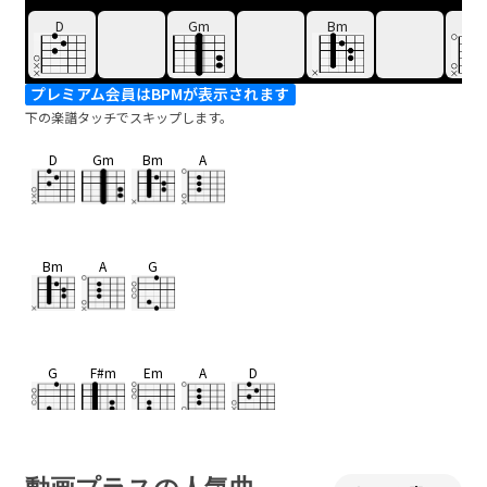
D
Gm
Bm
A
プレミアム会員はBPMが表示されます
下の楽譜タッチでスキップします。
D
Gm
Bm
A
Bm
A
G
G
F#m
Em
A
D
D
Em7