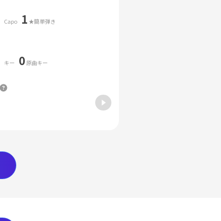
1
Capo
★簡単弾き
0
キー
原曲キー