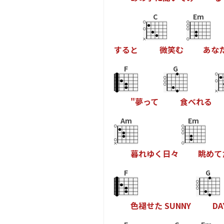
C
Em
す
る
と
微
笑
む
あ
な
F
G
"
夢
っ
て
食
べ
れ
る
Am
Em
暮
れ
ゆ
く
日
々
眺
め
て
F
G
色
褪
せ
た
S
U
N
N
Y
D
A