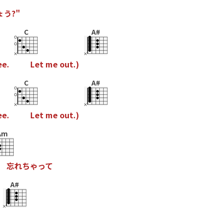
ょ
う
?
"
C
A#
e
e
.
L
e
t
m
e
o
u
t
.
)
C
A#
e
e
.
L
e
t
m
e
o
u
t
.
)
Am
忘
れ
ち
ゃ
っ
て
A#