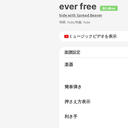
ever free
初心者ver
hide with Spread Beaver
作詞 :
hide
/作曲 :
hide
ミュージックビデオを表示
楽譜設定
楽器
簡単弾き
押さえ方表示
利き手