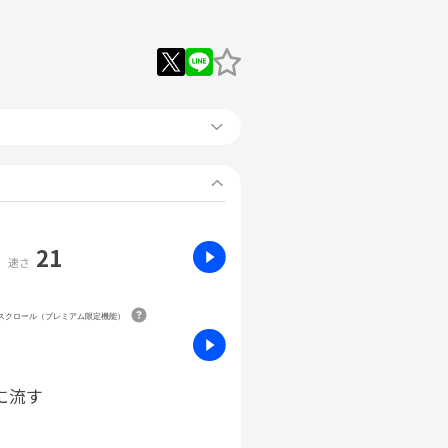
21
速さ
動スクロール（プレミアム限定機能）
に流す