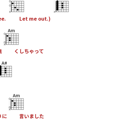
e
e
.
L
e
t
m
e
o
u
t
.
)
Am
無
く
し
ち
ゃ
っ
て
A#
Am
り
に
言
い
ま
し
た