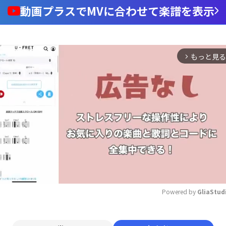
動画プラスでMVに合わせて楽譜を表示
もっと見る
arrow_forward_ios
Powered by 
GliaStud
Mute