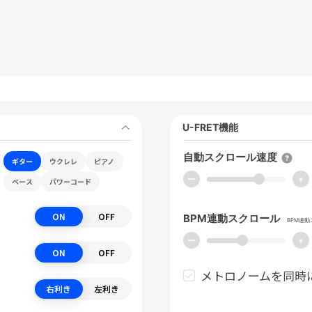
U-FRET機能
自動スクロール速度
ギター
ウクレレ
ピアノ
ー
+
ベース
パワーコード
ON
OFF
BPM連動スクロール
BPM連
ー
+
ON
OFF
メトロノームを同時
右利き
左利き