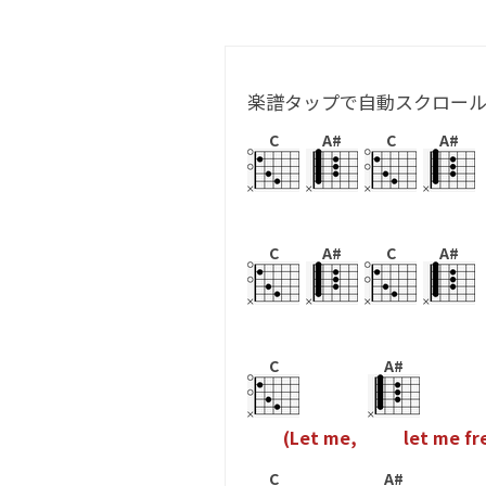
楽譜タップで自動スクロー
C
A#
C
A#
C
A#
C
A#
C
A#
(
L
e
t
m
e
,
l
e
t
m
e
f
r
C
A#