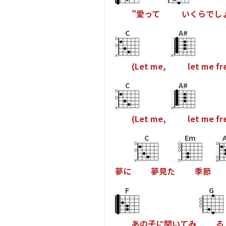
"
愛
っ
て
い
く
ら
で
し
C
A#
(
L
e
t
m
e
,
l
e
t
m
e
f
r
C
A#
(
L
e
t
m
e
,
l
e
t
m
e
f
r
C
Em
夢
に
夢
見
た
季
節
F
G
あ
の
子
に
聞
い
て
み
る