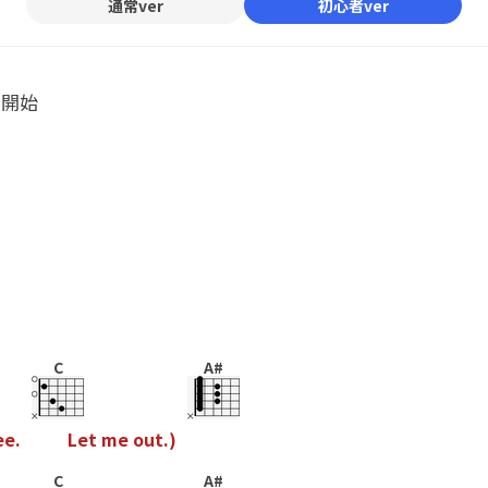
通常ver
初心者ver
ル開始
C
A#
e
e
.
L
e
t
m
e
o
u
t
.
)
C
A#