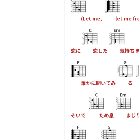
(
L
e
t
m
e
,
l
e
t
m
e
f
r
C
Em
恋
に
恋
し
た
気
持
ち
F
G
誰
か
に
聞
い
て
み
る
C
Em
そ
い
で
た
め
息
ま
じ
F
G