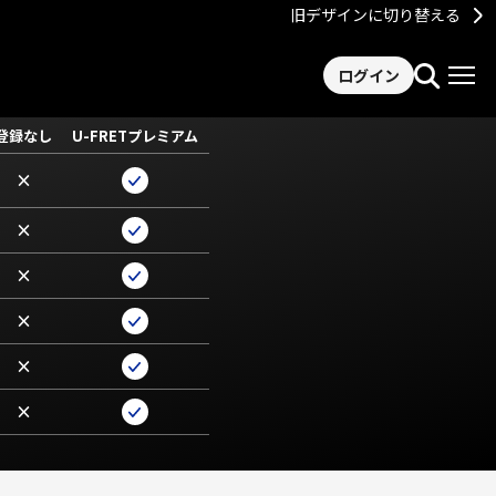
旧デザインに切り替える
ログイン
登録なし
U-FRETプレミアム
×
×
×
×
×
×