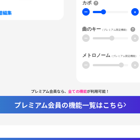
カポ
ー
+
譜編集
曲のキー
（プレミアム限定機能）
ー
+
メトロノーム
（プレミアム限定機能）
ー
+
プレミアム会員なら、
全ての機能
が利用可能！
プレミアム会員の機能一覧はこちら