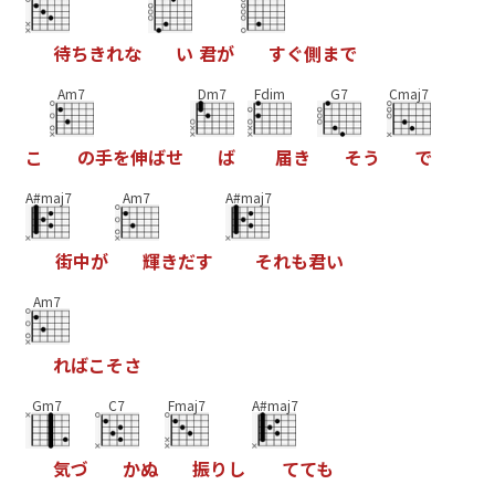
待
ち
き
れ
な
い
君
が
す
ぐ
側
ま
で
Am7
Dm7
Fdim
G7
Cmaj7
こ
の
手
を
伸
ば
せ
ば
届
き
そ
う
で
A#maj7
Am7
A#maj7
街
中
が
輝
き
だ
す
そ
れ
も
君
い
Am7
れ
ば
こ
そ
さ
Gm7
C7
Fmaj7
A#maj7
気
づ
か
ぬ
振
り
し
て
て
も