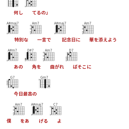
何
し
て
る
の
」
A#maj7
Am7
A#maj7
Am7
特
別
な
一
言
で
記
念
日
に
華
を
添
え
よ
う
A#m7
D#7
Am7
D7
あ
の
角
を
曲
が
れ
ば
そ
こ
に
G7
Gm7
今
日
最
高
の
Am7
A#maj7
C7
僕
を
あ
げ
る
よ