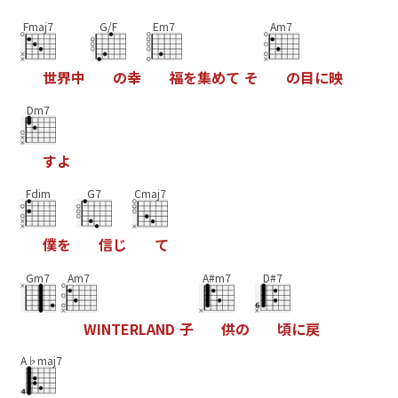
Fmaj7
G/F
Em7
Am7
世
界
中
の
幸
福
を
集
め
て
そ
の
目
に
映
Dm7
す
よ
Fdim
G7
Cmaj7
僕
を
信
じ
て
Gm7
Am7
A#m7
D#7
W
I
N
T
E
R
L
A
N
D
子
供
の
頃
に
戻
A♭maj7