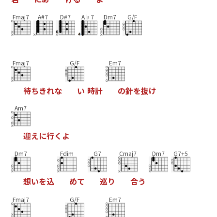
Fmaj7
A#7
D#7
A♭7
Dm7
G/F
Fmaj7
G/F
Em7
待
ち
き
れ
な
い
時
計
の
針
を
抜
け
Am7
迎
え
に
行
く
よ
Dm7
Fdim
G7
Cmaj7
Dm7
G7+5
想
い
を
込
め
て
巡
り
合
う
Fmaj7
G/F
Em7