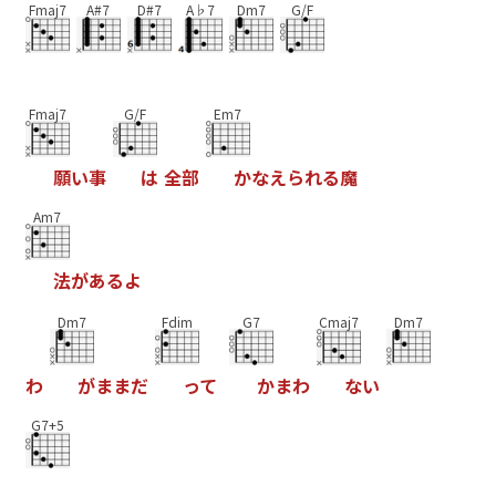
Fmaj7
A#7
D#7
A♭7
Dm7
G/F
Fmaj7
G/F
Em7
願
い
事
は
全
部
か
な
え
ら
れ
る
魔
Am7
法
が
あ
る
よ
Dm7
Fdim
G7
Cmaj7
Dm7
わ
が
ま
ま
だ
っ
て
か
ま
わ
な
い
G7+5