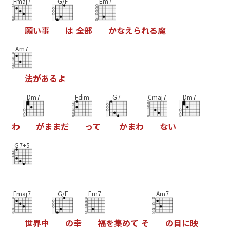
Fmaj7
G/F
Em7
願
い
事
は
全
部
か
な
え
ら
れ
る
魔
Am7
法
が
あ
る
よ
Dm7
Fdim
G7
Cmaj7
Dm7
わ
が
ま
ま
だ
っ
て
か
ま
わ
な
い
G7+5
Fmaj7
G/F
Em7
Am7
世
界
中
の
幸
福
を
集
め
て
そ
の
目
に
映