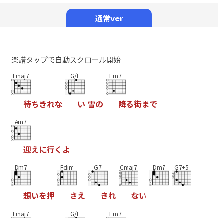
Mute
通常ver
楽譜タップで自動スクロール開始
Fmaj7
G/F
Em7
待
ち
き
れ
な
い
雪
の
降
る
街
ま
で
Am7
迎
え
に
行
く
よ
Dm7
Fdim
G7
Cmaj7
Dm7
G7+5
想
い
を
押
さ
え
き
れ
な
い
Fmaj7
G/F
Em7