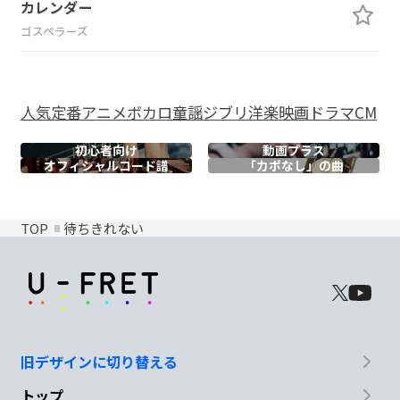
カレンダー
ゴスペラーズ
人気
定番
アニメ
ボカロ
童謡
ジブリ
洋楽
映画
ドラマ
CM
初心者向け
動画プラス
オフィシャル
コード譜
「カポなし」の曲
TOP
待ちきれない
旧デザインに切り替える
トップ