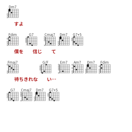
Dm7
す
よ
Fdim
G7
Cmaj7
Dm7
G7+5
僕
を
信
じ
て
Fmaj7
G/F
Em7
Am7
Dm7
Fdim
待
ち
き
れ
な
い
…
G7
Cmaj7
Dm7
G7+5