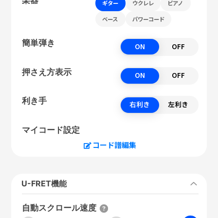
ギター
ウクレレ
ピアノ
ベース
パワーコード
簡単弾き
ON
OFF
押さえ方表示
ON
OFF
利き手
右利き
左利き
マイコード設定
コード譜編集
U-FRET機能
自動スクロール速度