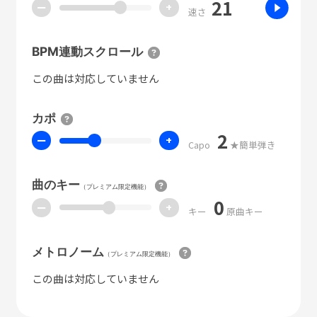
21
ー
+
速さ
BPM連動スクロール
この曲は対応していません
カポ
2
ー
+
Capo
★簡単弾き
曲のキー
（プレミアム限定機能）
0
ー
+
キー
原曲キー
メトロノーム
（プレミアム限定機能）
この曲は対応していません