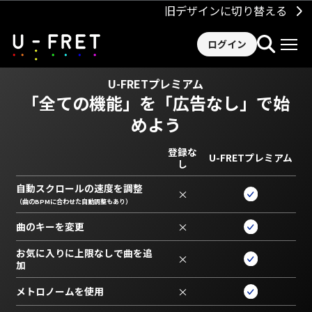
旧デザインに切り替える
ログイン
U-FRETプレミアム
「全ての機能」を
「広告なし」で始
めよう
登録な
U-FRETプレミアム
し
自動スクロールの速度を調整
×
（曲のBPMに合わせた自動調整もあり）
曲のキーを変更
×
お気に入りに上限なしで曲を追
×
加
メトロノームを使用
×