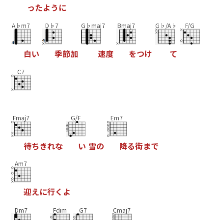
っ
た
よ
う
に
A♭m7
D♭7
G♭maj7
Bmaj7
G♭/A♭
F/G
白
い
季
節
加
速
度
を
つ
け
て
C7
Fmaj7
G/F
Em7
待
ち
き
れ
な
い
雪
の
降
る
街
ま
で
Am7
迎
え
に
行
く
よ
Dm7
Fdim
G7
Cmaj7