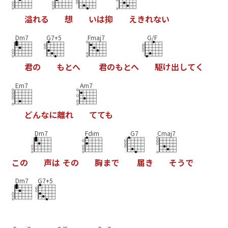
溢
れ
る
想
い
は
抑
え
き
れ
な
い
Dm7
G7+5
Fmaj7
G/F
君
の
も
と
へ
君
の
も
と
へ
駆
け
出
し
て
く
Em7
Am7
ど
ん
な
に
離
れ
て
て
も
Dm7
Fdim
G7
Cmaj7
こ
の
声
は
そ
の
胸
ま
で
届
き
そ
う
で
Dm7
G7+5