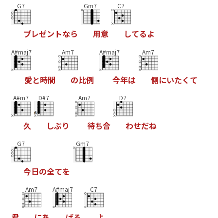
G7
Gm7
C7
プ
レ
ゼ
ン
ト
な
ら
用
意
し
て
る
よ
A#maj7
Am7
A#maj7
Am7
愛
と
時
間
の
比
例
今
年
は
側
に
い
た
く
て
A#m7
D#7
Am7
D7
久
し
ぶ
り
待
ち
合
わ
せ
だ
ね
G7
Gm7
今
日
の
全
て
を
Am7
A#maj7
C7
君
に
あ
げ
る
よ