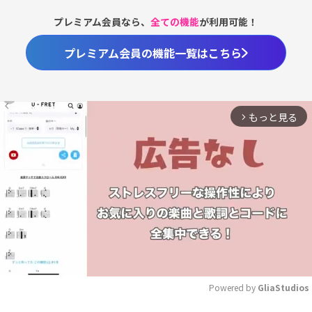
プレミアム会員なら、
全ての機能
が利用可能！
プレミアム会員の機能一覧はこちら
もっと見る
arrow_forward_ios
Powered by 
GliaStudios