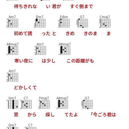
待
ち
き
れ
な
い
君
が
す
ぐ
側
ま
で
Am7
Dm7
Fdim
G7
Cmaj7
初
め
て
誘
っ
た
と
き
め
き
の
ま
ま
A#maj7
Am7
A#maj7
寒
い
夜
に
は
少
し
こ
の
距
離
が
も
Am7
ど
か
し
く
て
Gm7
C7
Fmaj7
A#maj7
G7
窓
か
ら
探
し
て
た
よ
「
今
ご
ろ
君
は
Gm7
C7