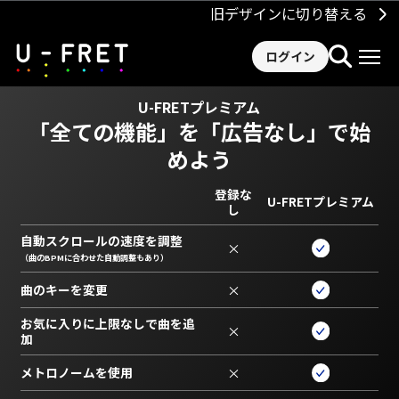
旧デザインに切り替える
ログイン
U-FRETプレミアム
「全ての機能」を
「広告なし」で始
めよう
登録な
U-FRETプレミアム
し
自動スクロールの速度を調整
×
（曲のBPMに合わせた自動調整もあり）
曲のキーを変更
×
お気に入りに上限なしで曲を追
×
加
メトロノームを使用
×