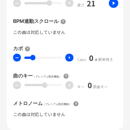
21
ー
+
速さ
BPM連動スクロール
この曲は対応していません
カポ
0
ー
+
Capo
★簡単弾き
曲のキー
（プレミアム限定機能）
0
ー
+
キー
原曲キー
メトロノーム
（プレミアム限定機能）
この曲は対応していません