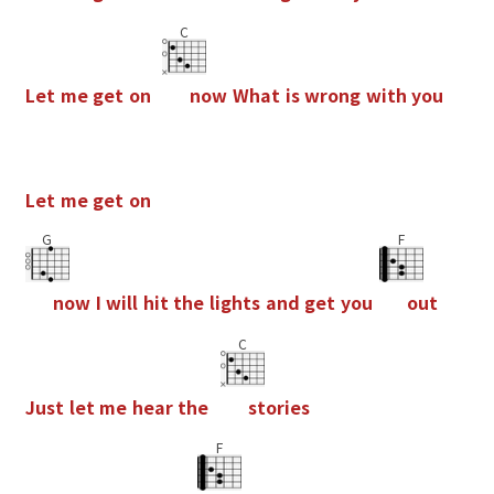
C
L
e
t
m
e
g
e
t
o
n
n
o
w
W
h
a
t
i
s
w
r
o
n
g
w
i
t
h
y
o
u
L
e
t
m
e
g
e
t
o
n
G
F
n
o
w
I
w
i
l
l
h
i
t
t
h
e
l
i
g
h
t
s
a
n
d
g
e
t
y
o
u
o
u
t
C
J
u
s
t
l
e
t
m
e
h
e
a
r
t
h
e
s
t
o
r
i
e
s
F