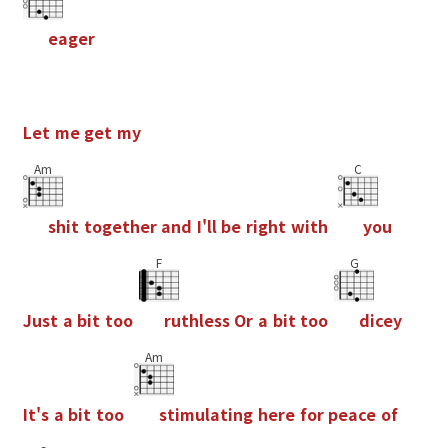
e
a
g
e
r
L
e
t
m
e
g
e
t
m
y
Am
C
s
h
i
t
t
o
g
e
t
h
e
r
a
n
d
I
'
l
l
b
e
r
i
g
h
t
w
i
t
h
y
o
u
F
G
J
u
s
t
a
b
i
t
t
o
o
r
u
t
h
l
e
s
s
O
r
a
b
i
t
t
o
o
d
i
c
e
y
Am
I
t
'
s
a
b
i
t
t
o
o
s
t
i
m
u
l
a
t
i
n
g
h
e
r
e
f
o
r
p
e
a
c
e
o
f