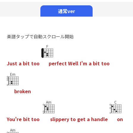
Mute
通常ver
楽譜タップで自動スクロール開始
F
J
u
s
t
a
b
i
t
t
o
o
p
e
r
f
e
c
t
W
e
l
l
I
'
m
a
b
i
t
t
o
o
Em
b
r
o
k
e
n
Am
C
Y
o
u
'
r
e
b
i
t
t
o
o
s
l
i
p
p
e
r
y
t
o
g
e
t
a
h
a
n
d
l
e
o
n
Am