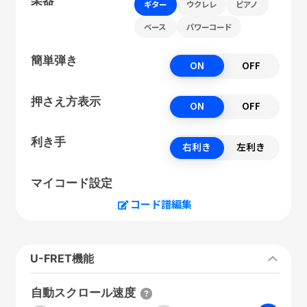
ギター
ウクレレ
ピアノ
ベース
パワーコード
簡単弾き
ON
OFF
押さえ方表示
ON
OFF
利き手
右利き
左利き
マイコード設定
コード譜編集
U-FRET機能
自動スクロール速度