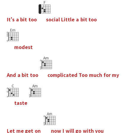
F
I
t
'
s
a
b
i
t
t
o
o
s
o
c
i
a
l
L
i
t
t
l
e
a
b
i
t
t
o
o
Em
m
o
d
e
s
t
Am
A
n
d
a
b
i
t
t
o
o
c
o
m
p
l
i
c
a
t
e
d
T
o
o
m
u
c
h
f
o
r
m
y
C
Am
t
a
s
t
e
Am
L
e
t
m
e
g
e
t
o
n
n
o
w
I
w
i
l
l
g
o
w
i
t
h
y
o
u