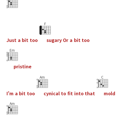
F
J
u
s
t
a
b
i
t
t
o
o
s
u
g
a
r
y
O
r
a
b
i
t
t
o
o
Em
p
r
i
s
t
i
n
e
Am
C
I
'
m
a
b
i
t
t
o
o
c
y
n
i
c
a
l
t
o
f
t
i
n
t
o
t
h
a
t
m
o
l
d
Am