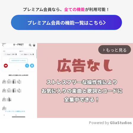
プレミアム会員なら、
全ての機能
が利用可能！
プレミアム会員の機能一覧はこちら
もっと見る
arrow_forward_ios
Powered by 
GliaStudios