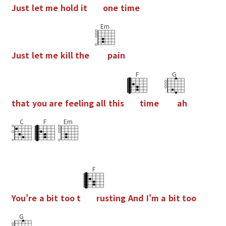
J
u
s
t
l
e
t
m
e
h
o
l
d
i
t
o
n
e
t
i
m
e
Em
J
u
s
t
l
e
t
m
e
k
i
l
l
t
h
e
p
a
i
n
F
G
t
h
a
t
y
o
u
a
r
e
f
e
e
l
i
n
g
a
l
l
t
h
i
s
t
i
m
e
a
h
C
F
Em
F
Y
o
u
'
r
e
a
b
i
t
t
o
o
t
r
u
s
t
i
n
g
A
n
d
I
'
m
a
b
i
t
t
o
o
G