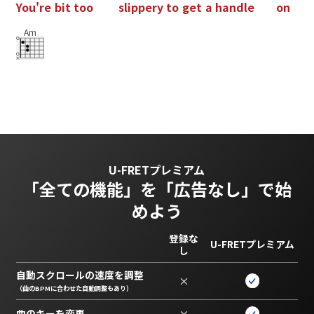
Y
o
u
'
r
e
b
i
t
t
o
o
s
l
i
p
p
e
r
y
t
o
g
e
t
a
h
a
n
d
l
e
o
n
Am
U-FRETプレミアム
「全ての機能」を
「広告なし」で始
めよう
登録な
U-FRETプレミアム
し
自動スクロールの速度を調整
×
（曲のBPMに合わせた自動調整もあり）
曲のキーを変更
×