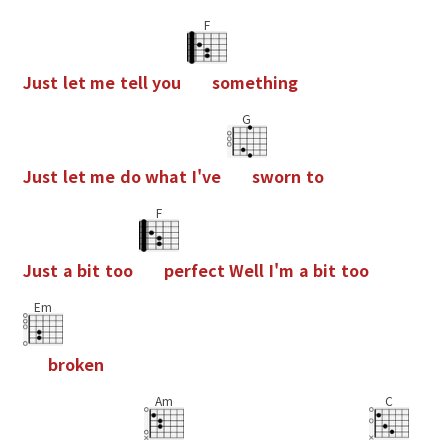
F
J
u
s
t
l
e
t
m
e
t
e
l
l
y
o
u
s
o
m
e
t
h
i
n
g
G
J
u
s
t
l
e
t
m
e
d
o
w
h
a
t
I
'
v
e
s
w
o
r
n
t
o
F
J
u
s
t
a
b
i
t
t
o
o
p
e
r
f
e
c
t
W
e
l
l
I
'
m
a
b
i
t
t
o
o
Em
b
r
o
k
e
n
Am
C