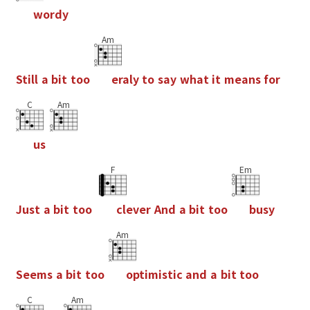
w
o
r
d
y
Am
S
t
i
l
l
a
b
i
t
t
o
o
e
r
a
l
y
t
o
s
a
y
w
h
a
t
i
t
m
e
a
n
s
f
o
r
C
Am
u
s
F
Em
J
u
s
t
a
b
i
t
t
o
o
c
l
e
v
e
r
A
n
d
a
b
i
t
t
o
o
b
u
s
y
Am
S
e
e
m
s
a
b
i
t
t
o
o
o
p
t
i
m
i
s
t
i
c
a
n
d
a
b
i
t
t
o
o
C
Am