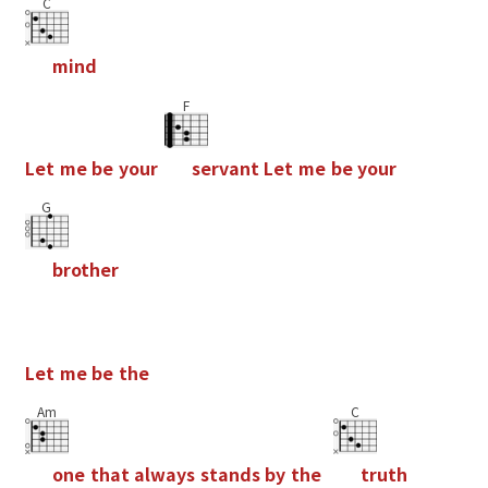
C
m
i
n
d
F
L
e
t
m
e
b
e
y
o
u
r
s
e
r
v
a
n
t
L
e
t
m
e
b
e
y
o
u
r
G
b
r
o
t
h
e
r
L
e
t
m
e
b
e
t
h
e
Am
C
o
n
e
t
h
a
t
a
l
w
a
y
s
s
t
a
n
d
s
b
y
t
h
e
t
r
u
t
h