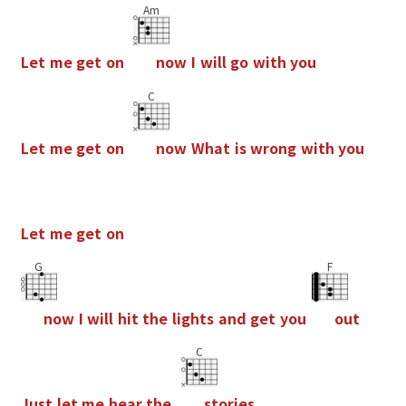
Am
L
e
t
m
e
g
e
t
o
n
n
o
w
I
w
i
l
l
g
o
w
i
t
h
y
o
u
C
L
e
t
m
e
g
e
t
o
n
n
o
w
W
h
a
t
i
s
w
r
o
n
g
w
i
t
h
y
o
u
L
e
t
m
e
g
e
t
o
n
G
F
n
o
w
I
w
i
l
l
h
i
t
t
h
e
l
i
g
h
t
s
a
n
d
g
e
t
y
o
u
o
u
t
C
J
u
s
t
l
e
t
m
e
h
e
a
r
t
h
e
s
t
o
r
i
e
s