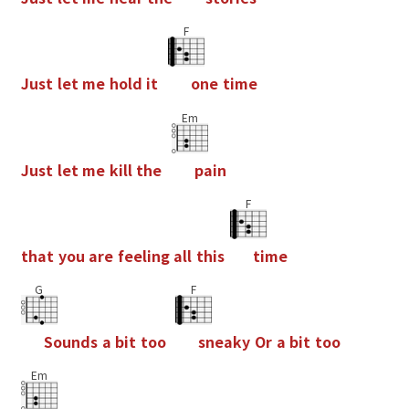
F
J
u
s
t
l
e
t
m
e
h
o
l
d
i
t
o
n
e
t
i
m
e
Em
J
u
s
t
l
e
t
m
e
k
i
l
l
t
h
e
p
a
i
n
F
t
h
a
t
y
o
u
a
r
e
f
e
e
l
i
n
g
a
l
l
t
h
i
s
t
i
m
e
G
F
S
o
u
n
d
s
a
b
i
t
t
o
o
s
n
e
a
k
y
O
r
a
b
i
t
t
o
o
Em