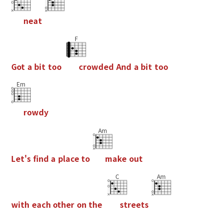
n
e
a
t
F
G
o
t
a
b
i
t
t
o
o
c
r
o
w
d
e
d
A
n
d
a
b
i
t
t
o
o
Em
r
o
w
d
y
Am
L
e
t
'
s
f
n
d
a
p
l
a
c
e
t
o
m
a
k
e
o
u
t
C
Am
w
i
t
h
e
a
c
h
o
t
h
e
r
o
n
t
h
e
s
t
r
e
e
t
s