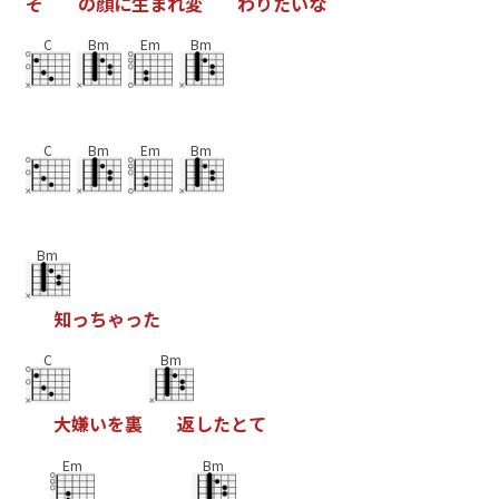
そ
の
顔
に
生
ま
れ
変
わ
り
た
い
な
C
Bm
Em
Bm
C
Bm
Em
Bm
Bm
知
っ
ち
ゃ
っ
た
C
Bm
大
嫌
い
を
裏
返
し
た
と
て
Em
Bm