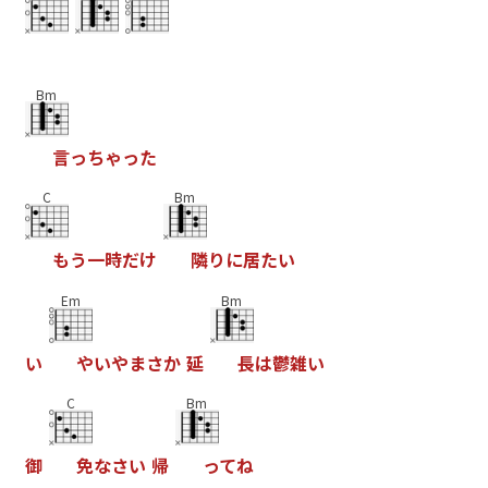
Bm
言
っ
ち
ゃ
っ
た
C
Bm
も
う
一
時
だ
け
隣
り
に
居
た
い
Em
Bm
い
や
い
や
ま
さ
か
延
長
は
鬱
雑
い
C
Bm
御
免
な
さ
い
帰
っ
て
ね