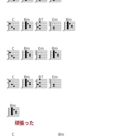
C
Bm
B7
Em
Bm
C
Bm
Em
Bm
C
Bm
B7
Em
Bm
頑
張
っ
た
C
Bm