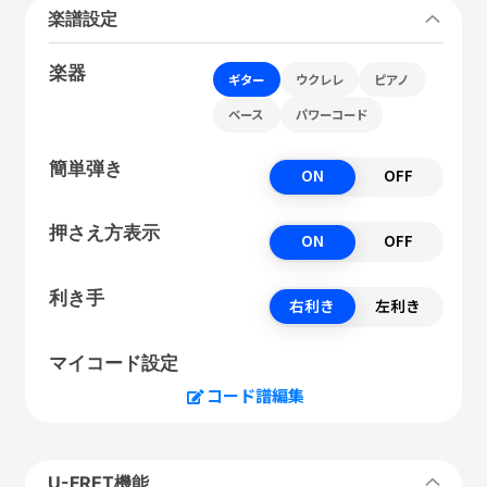
楽譜設定
楽器
ギター
ウクレレ
ピアノ
ベース
パワーコード
簡単弾き
ON
OFF
押さえ方表示
ON
OFF
利き手
右利き
左利き
マイコード設定
コード譜編集
U-FRET機能