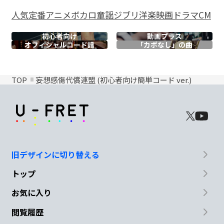
人気
定番
アニメ
ボカロ
童謡
ジブリ
洋楽
映画
ドラマ
CM
初心者向け
動画プラス
オフィシャル
コード譜
「カポなし」の曲
TOP
妄想感傷代償連盟 (初心者向け簡単コード ver.)
旧デザインに切り替える
トップ
お気に入り
閲覧履歴