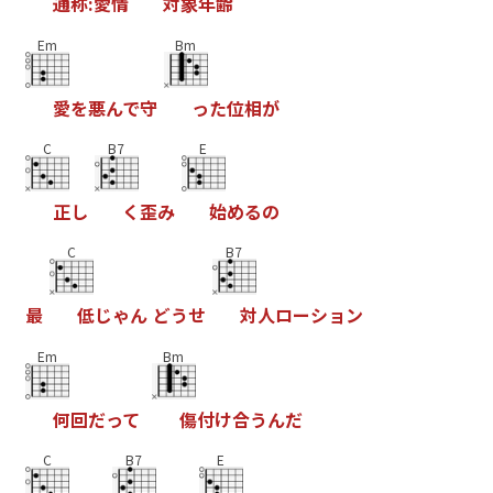
通
称
:
愛
情
対
象
年
齢
Em
Bm
愛
を
悪
ん
で
守
っ
た
位
相
が
C
B7
E
正
し
く
歪
み
始
め
る
の
C
B7
最
低
じ
ゃ
ん
ど
う
せ
対
人
ロ
ー
シ
ョ
ン
Em
Bm
何
回
だ
っ
て
傷
付
け
合
う
ん
だ
C
B7
E