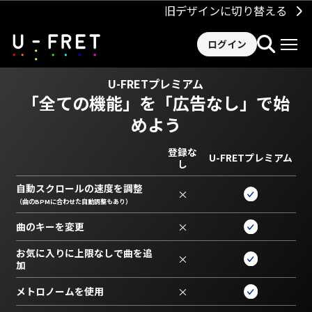
旧デザインに切り替える
ログイン
U-FRETプレミアム
「全ての機能」を
「広告なし」で始
めよう
登録な
U-FRETプレミアム
し
自動スクロールの速度を調整
×
（曲のBPMに合わせた自動調整もあり）
曲のキーを変更
×
お気に入りに上限なしで曲を追
×
加
メトロノームを使用
×