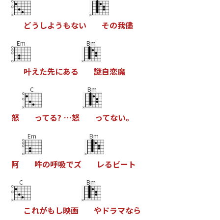
ど
う
し
よ
う
も
な
い
そ
の
我
儘
Em
Bm
叶
え
た
先
に
あ
る
謎
自
恋
魔
C
Bm
怒
っ
て
る
?
…
怒
っ
て
な
い
。
Em
Bm
阿
吽
の
呼
吸
で
ズ
レ
る
ビ
ー
ト
C
Bm
こ
れ
が
も
し
映
画
や
ド
ラ
マ
な
ら