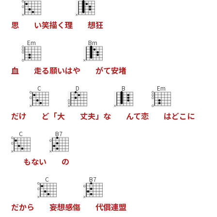
思
い
笑
描
く
理
想
狂
Em
Bm
血
走
る
願
い
は
や
が
て
安
堵
C
D
B
Em
だ
け
ど
「
大
丈
夫
」
な
ん
て
恋
は
ど
こ
に
C
B7
も
な
い
の
C
B7
だ
か
ら
妄
想
感
傷
代
償
連
盟