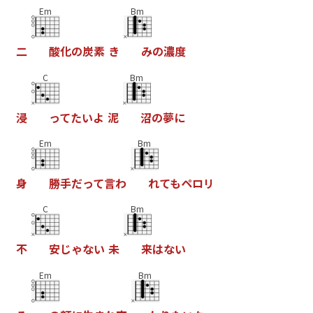
Em
Bm
二
酸
化
の
炭
素
き
み
の
濃
度
C
Bm
浸
っ
て
た
い
よ
泥
沼
の
夢
に
Em
Bm
身
勝
手
だ
っ
て
言
わ
れ
て
も
ペ
ロ
リ
C
Bm
不
安
じ
ゃ
な
い
未
来
は
な
い
Em
Bm