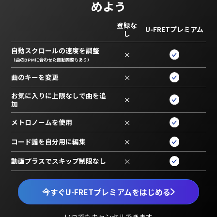
めよう
登録な
U-FRETプレミアム
し
自動スクロールの速度を調整
×
（曲のBPMに合わせた自動調整もあり）
曲のキーを変更
×
お気に入りに上限なしで曲を追
×
加
メトロノームを使用
×
コード譜を自分用に編集
×
動画プラスでスキップ制限なし
×
今すぐU-FRETプレミアムをはじめる
いつでもキャンセルできます