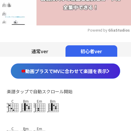
Powered by 
GliaStudios
Mute
通常ver
初心者ver
動画プラスでMVに合わせて楽譜を表示
楽譜タップで自動スクロール開始
C
Bm
Em
Bm
C
Bm
Em