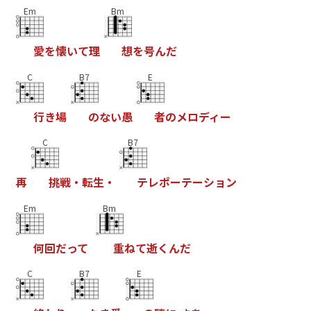
Em
Bm
愛
を
懐
い
て
理
想
を
号
ん
だ
C
B7
E
行
き
場
の
な
い
愚
者
の
メ
ロ
デ
ィ
ー
C
B7
再
挑
戦
・
転
生
・
テ
レ
ポ
ー
テ
ー
シ
ョ
ン
Em
Bm
何
回
だ
っ
て
重
ね
て
逝
く
ん
だ
C
B7
E