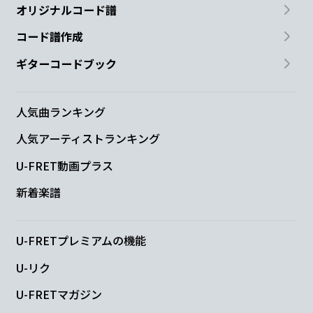
オリジナルコード譜
コード譜作成
ギターコードブック
人気曲ランキング
人気アーティストランキング
U-FRET動画プラス
新着楽譜
U-FRETプレミアムの機能
U-リク
U-FRETマガジン