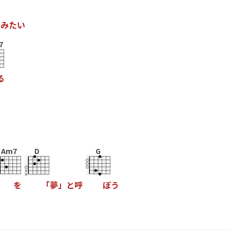
掴
み
た
い
7
る
Am7
D
G
を
「
夢
」
と
呼
ぼ
う