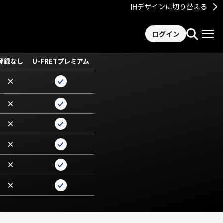
旧デザインに切り替える
ログイン
登録なし
U-FRETプレミアム
×
×
×
×
×
×