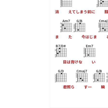
消
え
て
し
ま
う
前
に
Am7
G/B
Cmaj
ま
た
今
は
じ
ま
B7/D#
Em7
目
は
背
け
な
い
G/D
Cmaj7
G/B
君
照
ら
す
一
瞬