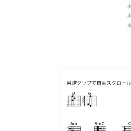
楽譜タップで自動スクロー
D
G
Am
Bm7
C