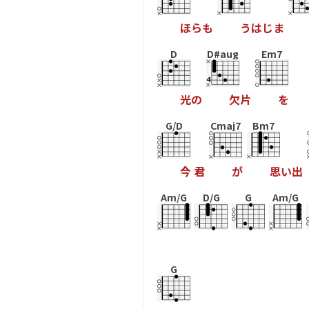
ほ
ら
も
う
は
じ
ま
D
D#aug
Em7
光
の
欠
片
を
G/D
Cmaj7
Bm7
今
君
が
思
い
出
Am/G
D/G
G
Am/G
G