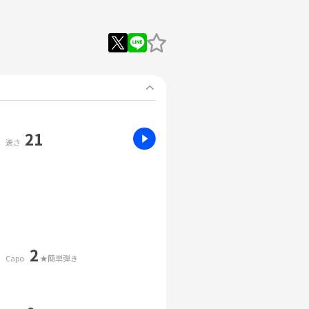
21
速さ
2
Capo
★簡単弾き