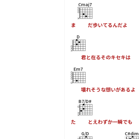
Cmaj7
ま
だ
歩
い
て
る
ん
だ
よ
D
君
と
在
る
そ
の
キ
セ
キ
は
Em7
壊
れ
そ
う
な
想
い
が
あ
る
よ
B7/D#
た
と
え
わ
ず
か
一
瞬
で
も
G/D
C#dim