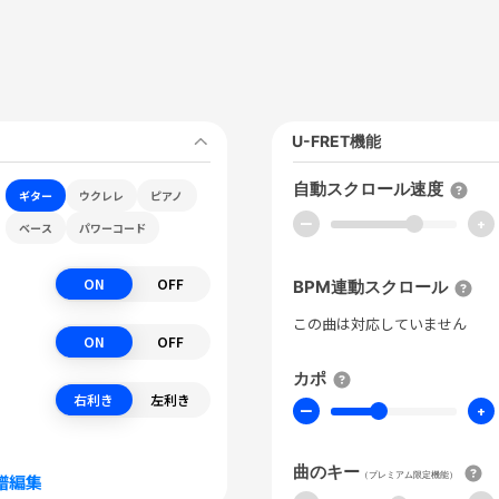
U-FRET機能
自動スクロール速度
ギター
ウクレレ
ピアノ
ー
+
ベース
パワーコード
ON
OFF
BPM連動スクロール
この曲は対応していません
ON
OFF
カポ
右利き
左利き
ー
+
曲のキー
（プレミアム限定機能）
譜編集