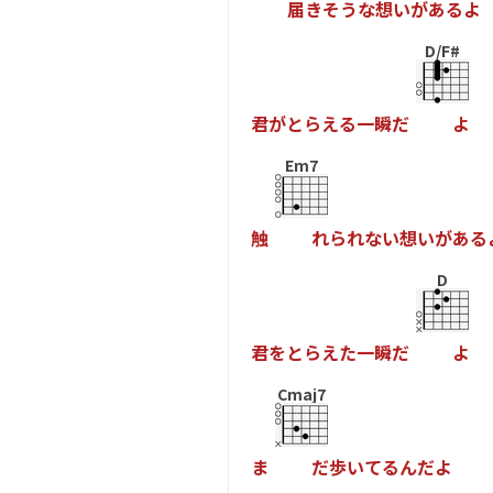
届
き
そ
う
な
想
い
が
あ
る
よ
D/F#
君
が
と
ら
え
る
一
瞬
だ
よ
Em7
触
れ
ら
れ
な
い
想
い
が
あ
る
D
君
を
と
ら
え
た
一
瞬
だ
よ
Cmaj7
ま
だ
歩
い
て
る
ん
だ
よ