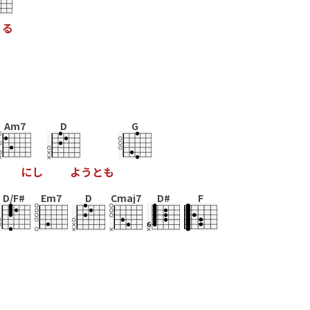
る
Am7
D
G
に
し
よ
う
と
も
D/F#
Em7
D
Cmaj7
D#
F