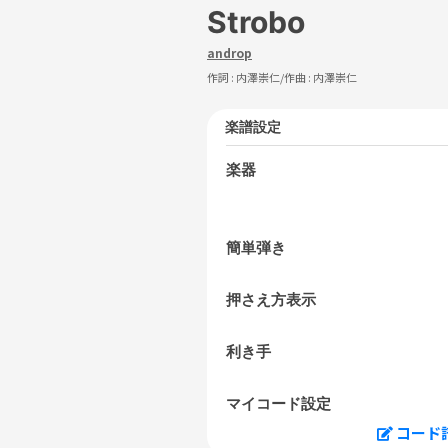
Strobo
androp
作詞 :
内澤崇仁
/作曲 :
内澤崇仁
楽譜設定
楽器
簡単弾き
押さえ方表示
利き手
マイコード設定
コード