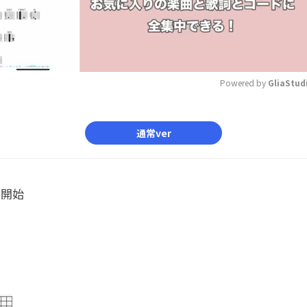
Powered by 
GliaStud
Mute
通常ver
ル開始