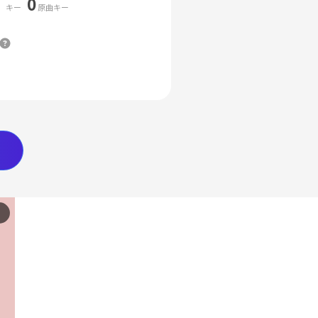
0
キー
原曲キー