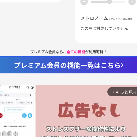
ー
+
メトロノーム
（プレミアム限定機能）
この曲は対応していません
プレミアム会員なら、
全ての機能
が利用可能！
プレミアム会員の機能一覧はこちら
もっと見る
arrow_forward_ios