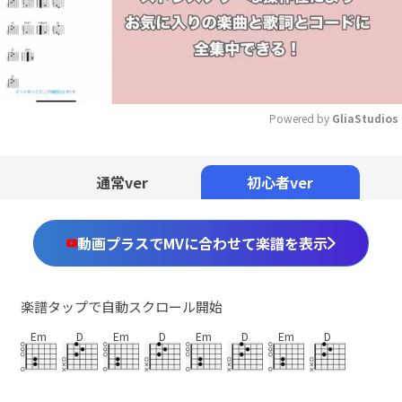
Powered by 
GliaStudios
Mute
通常ver
初心者ver
動画プラスでMVに合わせて楽譜を表示
楽譜タップで自動スクロール開始
Em
D
Em
D
Em
D
Em
D