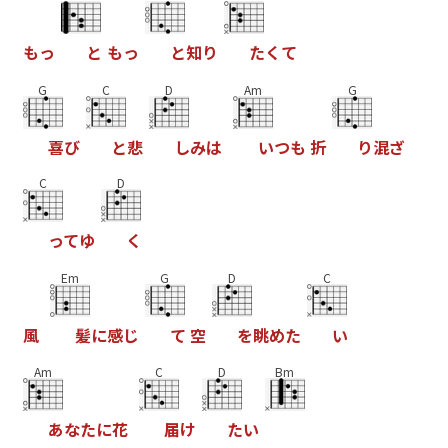
も
っ
と
も
っ
と
知
り
た
く
て
G
C
D
Am
G
喜
び
と
悲
し
み
は
い
つ
も
折
り
混
ざ
C
D
っ
て
ゆ
く
Em
G
D
C
風
髪
に
感
じ
て
空
を
眺
め
た
い
Am
C
D
Bm
あ
な
た
に
花
届
け
た
い