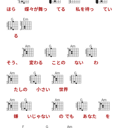
ほ
ら
蝶
々
が
舞
っ
て
る
私
を
待
っ
て
い
G
Em
る
Am
G
Am
G
そ
う
、
変
わ
る
こ
と
の
な
い
わ
Am
G
Am
G
た
し
の
小
さ
い
世
界
Am
G
Am
G
Am
嫌
い
じ
ゃ
な
い
の
で
も
あ
な
た
を
F
G
Am