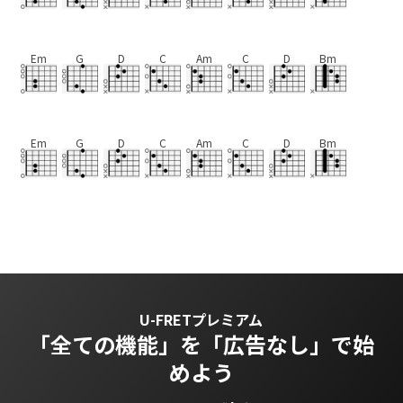
Em
G
D
C
Am
C
D
Bm
Em
G
D
C
Am
C
D
Bm
U-FRETプレミアム
「全ての機能」を
「広告なし」で始
めよう