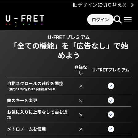
旧デザインに切り替える
ログイン
U-FRETプレミアム
「全ての機能」を
「広告なし」で始
めよう
登録な
U-FRETプレミアム
し
自動スクロールの速度を調整
×
（曲のBPMに合わせた自動調整もあり）
曲のキーを変更
×
お気に入りに上限なしで曲を追
×
加
メトロノームを使用
×