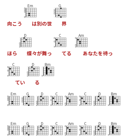
Em
G
向
こ
う
は
別
の
世
界
D
C
Am
ほ
ら
蝶
々
が
舞
っ
て
る
あ
な
た
を
待
っ
C
D
Bm
て
い
る
Em
G
D
C
Am
C
D
Bm
Em
G
D
C
Am
C
D
Bm