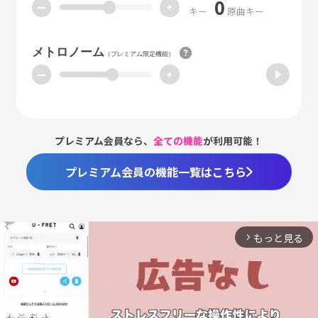
0
ー
+
キー
原曲キー
メトロノーム
（プレミアム限定機能）
ー
+
プレミアム会員なら、
全ての機能
が利用可能！
プレミアム会員の機能一覧はこちら
もっと見る
arrow_forward_ios