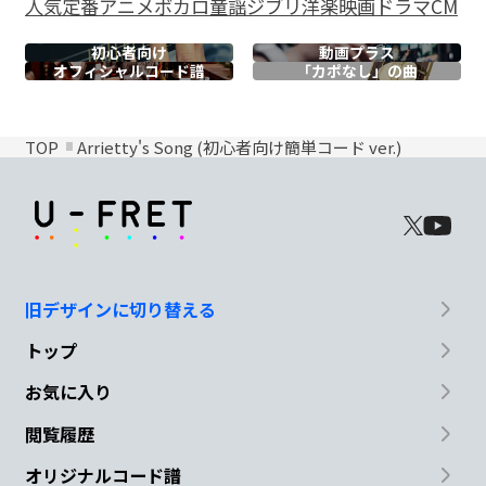
人気
定番
アニメ
ボカロ
童謡
ジブリ
洋楽
映画
ドラマ
CM
初心者向け
動画プラス
オフィシャル
コード譜
「カポなし」の曲
TOP
Arrietty's Song (初心者向け簡単コード ver.)
旧デザインに切り替える
トップ
お気に入り
閲覧履歴
オリジナルコード譜