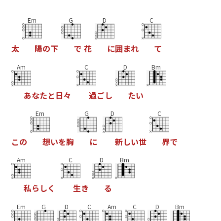
Em
G
D
C
太
陽
の
下
で
花
に
囲
ま
れ
て
Am
C
D
Bm
あ
な
た
と
日
々
過
ご
し
た
い
Em
G
D
C
こ
の
想
い
を
胸
に
新
し
い
世
界
で
Am
C
D
Bm
私
ら
し
く
生
き
る
Em
G
D
C
Am
C
D
Bm