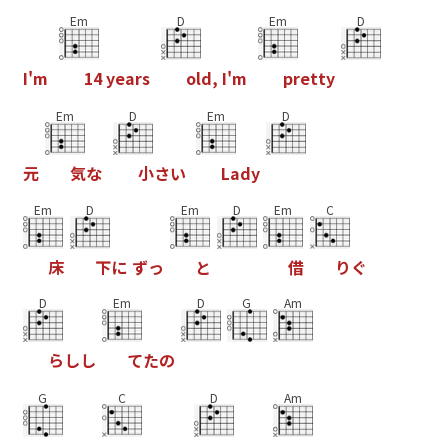
Em
D
Em
D
I
'
m
1
4
y
e
a
r
s
o
l
d
,
I
'
m
p
r
e
t
t
y
Em
D
Em
D
元
気
な
小
さ
い
L
a
d
y
Em
D
Em
D
Em
C
床
下
に
ず
っ
と
借
り
ぐ
D
Em
D
G
Am
ら
し
し
て
た
の
G
C
D
Am