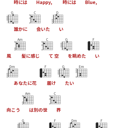
時
に
は
H
a
p
p
y
,
時
に
は
B
l
u
e
,
G
C
D
誰
か
に
会
い
た
い
Am
C
G
F
風
髪
に
感
じ
て
空
を
眺
め
た
い
Dm
F
G
Em
あ
な
た
に
花
届
け
た
い
Am
C
向
こ
う
は
別
の
世
界
G
F
Dm
F