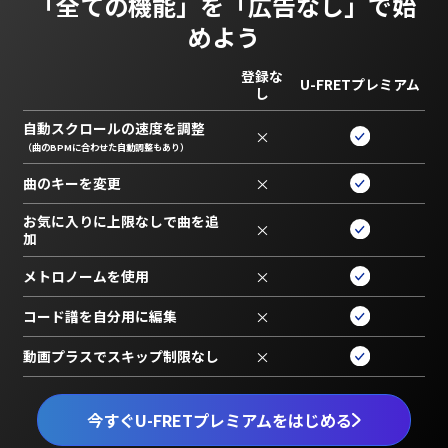
「全ての機能」を
「広告なし」で始
めよう
登録な
U-FRETプレミアム
し
自動スクロールの速度を調整
×
（曲のBPMに合わせた自動調整もあり）
曲のキーを変更
×
お気に入りに上限なしで曲を追
×
加
メトロノームを使用
×
コード譜を自分用に編集
×
動画プラスでスキップ制限なし
×
今すぐU-FRETプレミアムをはじめる