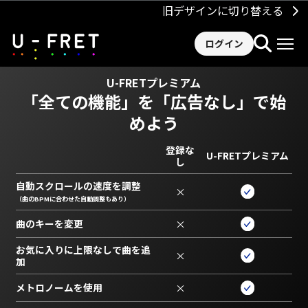
旧デザインに切り替える
ログイン
U-FRETプレミアム
「全ての機能」を
「広告なし」で始
めよう
登録な
U-FRETプレミアム
し
自動スクロールの速度を調整
×
（曲のBPMに合わせた自動調整もあり）
曲のキーを変更
×
お気に入りに上限なしで曲を追
×
加
メトロノームを使用
×