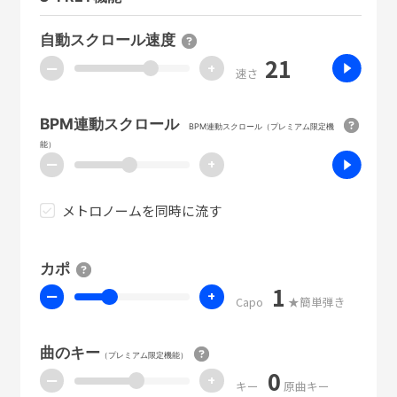
自動スクロール速度
21
ー
+
速さ
BPM連動スクロール
BPM連動スクロール（プレミアム限定機
能）
ー
+
メトロノームを同時に流す
カポ
1
ー
+
Capo
★簡単弾き
曲のキー
（プレミアム限定機能）
0
ー
+
キー
原曲キー