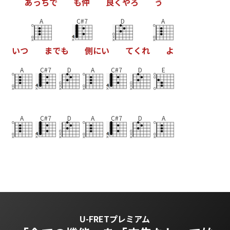
あ
っ
ち
で
も
仲
良
く
や
ろ
う
A
C#7
D
A
い
つ
ま
で
も
側
に
い
て
く
れ
よ
A
C#7
D
A
C#7
D
E
A
C#7
D
A
C#7
D
A
U-FRETプレミアム