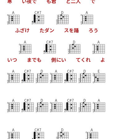
寒
い
夜
で
も
君
と
二
人
で
A
C#7
D
A
ふ
ざ
け
た
ダ
ン
ス
を
踊
ろ
う
A
C#7
D
A
い
つ
ま
で
も
側
に
い
て
く
れ
よ
A
C#7
D
A
C#7
D
E
A
C#7
D
A
C#7
D
A
A
C#7
D
A