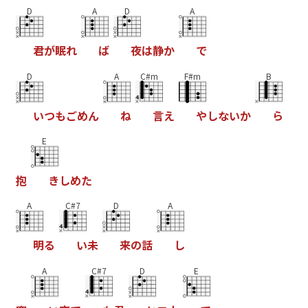
D
A
D
A
君
が
眠
れ
ば
夜
は
静
か
で
D
A
C#m
F#m
B
い
つ
も
ご
め
ん
ね
言
え
や
し
な
い
か
ら
E
抱
き
し
め
た
A
C#7
D
A
明
る
い
未
来
の
話
し
A
C#7
D
E