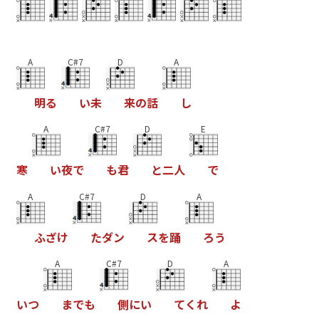
A
C#7
D
A
明
る
い
未
来
の
話
し
A
C#7
D
E
寒
い
夜
で
も
君
と
二
人
で
A
C#7
D
A
ふ
ざ
け
た
ダ
ン
ス
を
踊
ろ
う
A
C#7
D
A
い
つ
ま
で
も
側
に
い
て
く
れ
よ