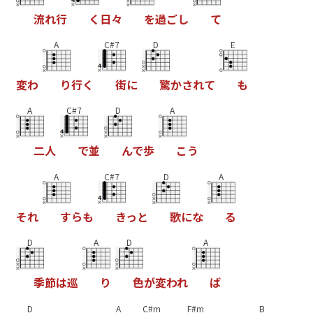
流
れ
行
く
日
々
を
過
ご
し
て
A
C#7
D
E
変
わ
り
行
く
街
に
驚
か
さ
れ
て
も
A
C#7
D
A
二
人
で
並
ん
で
歩
こ
う
A
C#7
D
A
そ
れ
す
ら
も
き
っ
と
歌
に
な
る
D
A
D
A
季
節
は
巡
り
色
が
変
わ
れ
ば
D
A
C#m
F#m
B