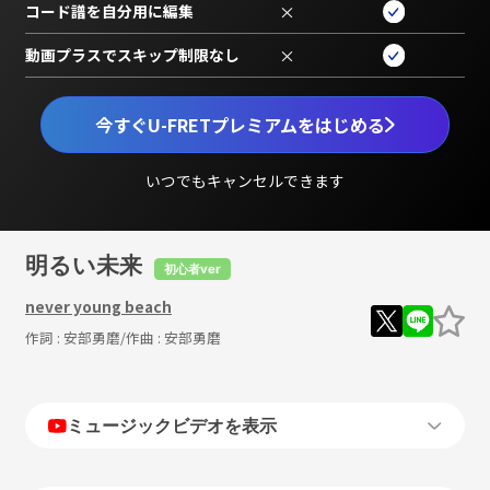
コード譜を自分用に編集
×
動画プラスでスキップ制限なし
×
今すぐU-FRETプレミアムをはじめる
いつでもキャンセルできます
明るい未来
初心者ver
never young beach
作詞 :
安部勇磨
/作曲 :
安部勇磨
ミュージックビデオを表示