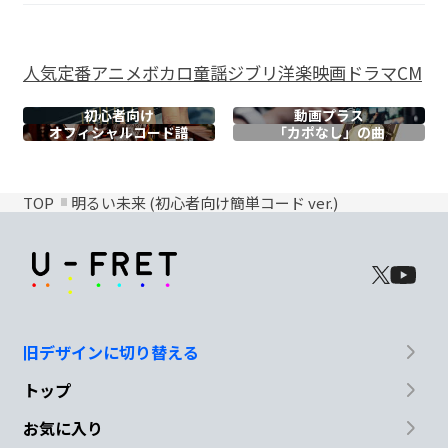
人気
定番
アニメ
ボカロ
童謡
ジブリ
洋楽
映画
ドラマ
CM
初心者向け
動画プラス
オフィシャル
コード譜
「カポなし」の曲
TOP
明るい未来 (初心者向け簡単コード ver.)
旧デザインに切り替える
トップ
お気に入り