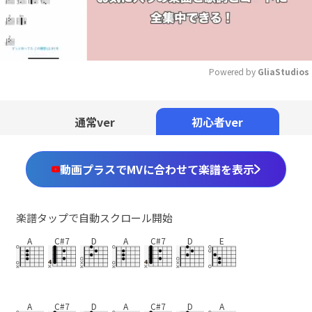
Powered by 
GliaStudios
Mute
通常ver
初心者ver
動画プラスでMVに合わせて楽譜を表示
楽譜タップで自動スクロール開始
A
C#7
D
A
C#7
D
E
A
C#7
D
A
C#7
D
A