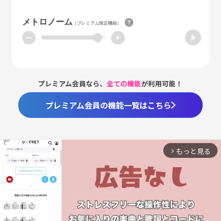
メトロノーム
（プレミアム限定機能）
ー
+
プレミアム会員なら、
全ての機能
が利用可能！
プレミアム会員の機能一覧はこちら
もっと見る
arrow_forward_ios