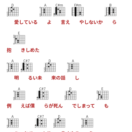
D
A
C#m
F#m
B
愛
し
て
い
る
よ
言
え
や
し
な
い
か
ら
E
抱
き
し
め
た
A
C#7
D
A
明
る
い
未
来
の
話
し
A
C#7
D
E
例
え
ば
僕
ら
が
死
ん
で
し
ま
っ
て
も
A
C#7
D
A