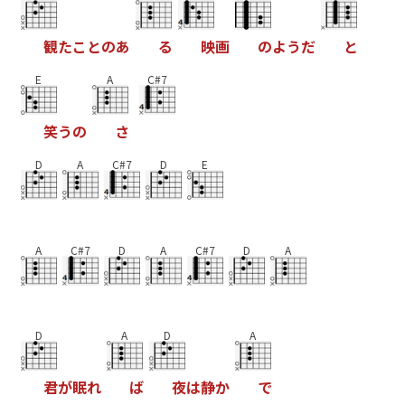
観
た
こ
と
の
あ
る
映
画
の
よ
う
だ
と
E
A
C#7
笑
う
の
さ
D
A
C#7
D
E
A
C#7
D
A
C#7
D
A
D
A
D
A
君
が
眠
れ
ば
夜
は
静
か
で