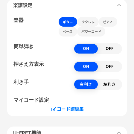
楽譜設定
楽器
ギター
ウクレレ
ピアノ
ベース
パワーコード
簡単弾き
ON
OFF
押さえ方表示
ON
OFF
利き手
右利き
左利き
マイコード設定
コード譜編集
U-FRET機能