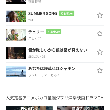
菅田将暉
落ち込んだ時も
一人ではないんだって
SUMMER SONG
初心者ver
Am7
C
YUI
挫けそうな時も 負
けるわけないって
チェリー
初心者ver
スピッツ
F
G
Am7
君が眩しいから僕は星が見えない
何度も
何度も
支え合ってきたか
SIX LOUNGE
Em7
あなたは煙草私はシャボン
ら
ラブリーサマーちゃん
F
G
人気
定番
アニメ
ボカロ
童謡
ジブリ
洋楽
映画
ドラマ
CM
怖くは
ない どんな
事も
初心者向け
動画プラス