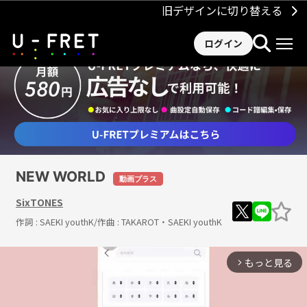
旧デザインに切り替える
ログイン
NEW WORLD
動画プラス
SixTONES
作詞 :
SAEKI youthK
/作曲 :
TAKAROT・SAEKI youthK
もっと見る
arrow_forward_ios