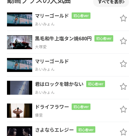
動画プラスの人気曲
すべてを表示
gotta
go my way, yeah)
マリーゴールド
初心者ver
F
C
Am7
あいみょん
黒毛和牛上塩タン焼680円
Wow
oh… Like real stones
(Hey,
初心者ver
大塚愛
G
マリーゴールド
no
matter where we are)
あいみょん
F
G
Am7
Em7
君はロックを聴かない
初心者ver
あいみょん
いつでも
君がいれ
ば 不思議と
強
ドライフラワー
初心者ver
くなれた
優里
F
G
さよならエレジー
初心者ver