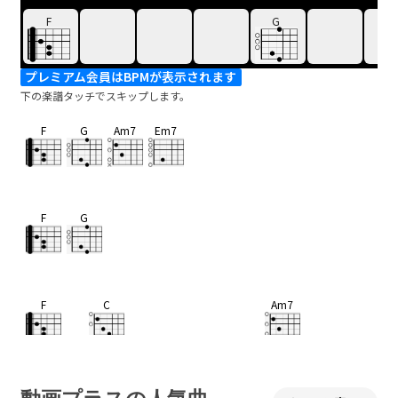
F
G
プレミアム会員はBPMが表示されます
下の楽譜タッチでスキップします。
F
G
Am7
Em7
F
G
F
C
Am7
Wow
oh… Like real stones
(We
G