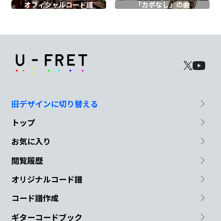
Am7
C
オフィシャル
コード譜
「カポなし」の曲
諦め
ない そう決めたん
だ
Dm7
Em7
Am7
どこにも
ない ひとつ
の物
語
G
旧デザインに切り替える
トップ
君と
作りたいんだ
お気に入り
Dm7
Em7
F
Em7
F
Em7
閲覧履歴
たとえ
暗闇で
も
オリジナルコード譜
F
G
コード譜作成
ギターコードブック