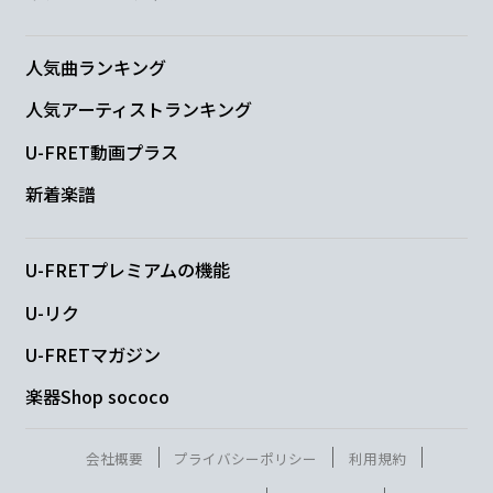
E
人気曲ランキング
その手を
離さないで Go way
人気アーティストランキング
F
G
Am7
Em7
U-FRET動画プラス
新着楽譜
そこに
見える
果てのない
光へ
F
G
Am7
U-FRETプレミアムの機能
手
を伸ばして
掴み取った
ら
U-リク
U-FRETマガジン
C
楽器Shop sococo
そう 新
しい世界
会社概要
プライバシーポリシー
利用規約
F
G