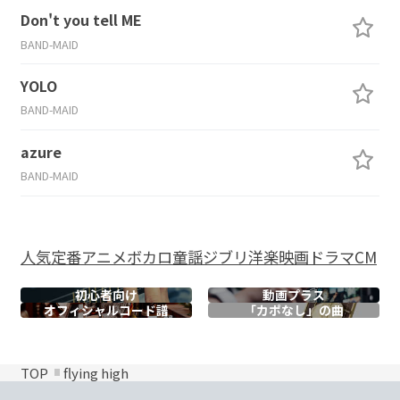
Don't you tell ME
BAND-MAID
YOLO
BAND-MAID
azure
BAND-MAID
人気
定番
アニメ
ボカロ
童謡
ジブリ
洋楽
映画
ドラマ
CM
初心者向け
動画プラス
オフィシャル
コード譜
「カポなし」の曲
TOP
flying high