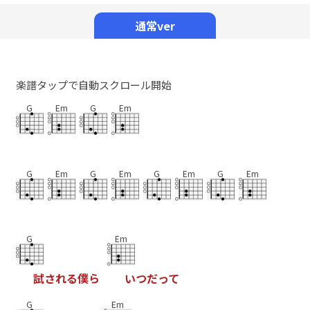
Mute
通常ver
楽譜タップで自動スクロール開始
G
Em
G
Em
G
Em
G
Em
G
Em
G
Em
G
Em
試
さ
れ
る
僕
ら
い
つ
だ
っ
て
G
Em