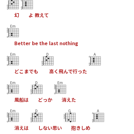
幻
よ
教
え
て
Em
B
e
t
t
e
r
b
e
t
h
e
l
a
s
t
n
o
t
h
i
n
g
Em
D
A
ど
こ
ま
で
も
高
く
飛
ん
で
行
っ
た
Em
D
Em
風
船
は
ど
っ
か
消
え
た
Em
D
G
A
消
え
は
し
な
い
思
い
抱
き
し
め