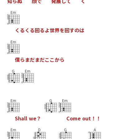
知
ら
ぬ
顔
で
発
展
し
て
く
Em
く
る
く
る
回
る
よ
世
界
を
回
す
の
は
Em
僕
ら
ま
だ
ま
だ
こ
こ
か
ら
G
Em
Em
G
Em
S
h
a
l
l
w
e
？
C
o
m
e
o
u
t
！
！
Em
D
G
A