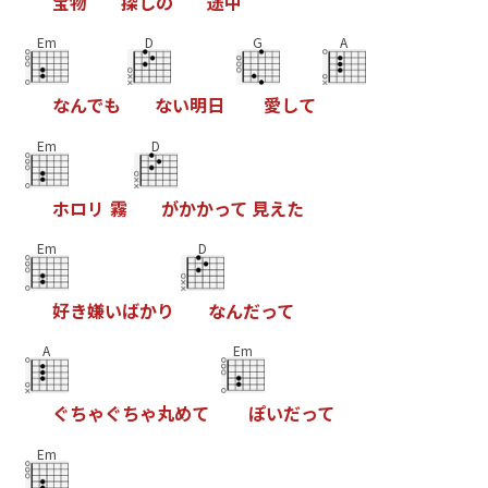
宝
物
探
し
の
途
中
Em
D
G
A
な
ん
で
も
な
い
明
日
愛
し
て
Em
D
ホ
ロ
リ
霧
が
か
か
っ
て
見
え
た
Em
D
好
き
嫌
い
ば
か
り
な
ん
だ
っ
て
A
Em
ぐ
ち
ゃ
ぐ
ち
ゃ
丸
め
て
ぽ
い
だ
っ
て
Em