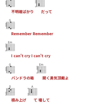
不
明
確
ば
か
り
だ
っ
て
G
R
e
m
e
m
b
e
r
R
e
m
e
m
b
e
r
Em
I
c
a
n
'
t
c
r
y
I
c
a
n
'
t
c
r
y
G
Em
パ
ン
ド
ラ
の
箱
開
く
勇
気
頂
戴
よ
D
A
積
み
上
げ
て
壊
し
て