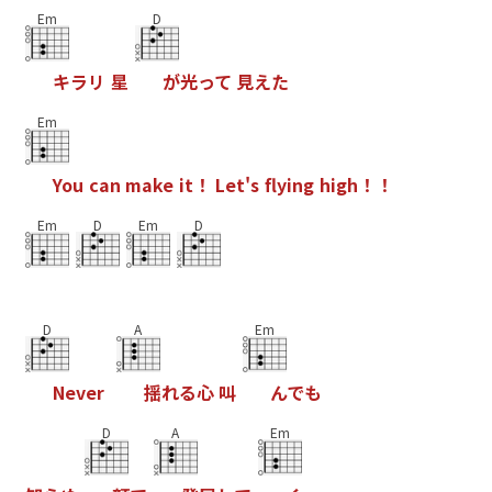
Em
D
キ
ラ
リ
星
が
光
っ
て
見
え
た
Em
Y
o
u
c
a
n
m
a
k
e
i
t
！
L
e
t
'
s
f
y
i
n
g
h
i
g
h
！
！
Em
D
Em
D
D
A
Em
N
e
v
e
r
揺
れ
る
心
叫
ん
で
も
D
A
Em