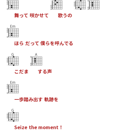
舞
っ
て
咲
か
せ
て
歌
う
の
Em
ほ
ら
だ
っ
て
僕
ら
を
呼
ん
で
る
G
A
こ
だ
ま
す
る
声
Em
一
歩
踏
み
出
す
軌
跡
を
G
S
e
i
z
e
t
h
e
m
o
m
e
n
t
！