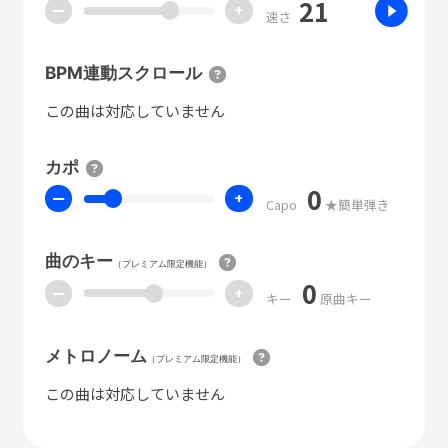
21
ー
+
速さ
BPM連動スクロール
この曲は対応していません
カポ
0
ー
+
Capo
★簡単弾き
曲のキー
（プレミアム限定機能）
0
ー
+
キー
原曲キー
メトロノーム
（プレミアム限定機能）
この曲は対応していません