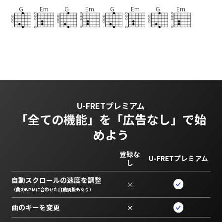
G
Em
G
Em
G
Em
G
Em
U-FRETプレミアム
「全ての機能」を
「広告なし」で始
めよう
登録な
U-FRETプレミアム
し
自動スクロールの速度を調整
×
（曲のBPMに合わせた自動調整もあり）
曲のキーを変更
×