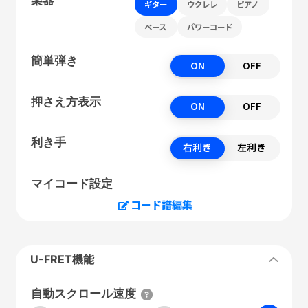
ギター
ウクレレ
ピアノ
ベース
パワーコード
簡単弾き
ON
OFF
押さえ方表示
ON
OFF
利き手
右利き
左利き
マイコード設定
コード譜編集
U-FRET機能
自動スクロール速度