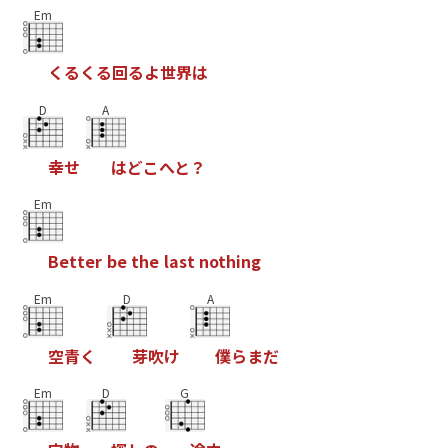
Em
く
る
く
る
回
る
よ
世
界
は
D
A
幸
せ
は
ど
こ
へ
と
？
Em
B
e
t
t
e
r
b
e
t
h
e
l
a
s
t
n
o
t
h
i
n
g
Em
D
A
空
青
く
芽
吹
け
僕
ら
ま
だ
Em
D
G