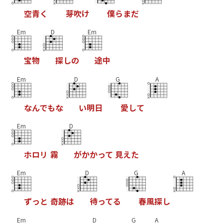
空
青
く
芽
吹
け
僕
ら
ま
だ
Em
D
Em
宝
物
探
し
の
途
中
Em
D
G
A
な
ん
で
も
な
い
明
日
愛
し
て
Em
D
ホ
ロ
リ
霧
が
か
か
っ
て
見
え
た
Em
D
G
A
ず
っ
と
奇
跡
は
待
っ
て
る
春
風
探
し
Em
D
G
A