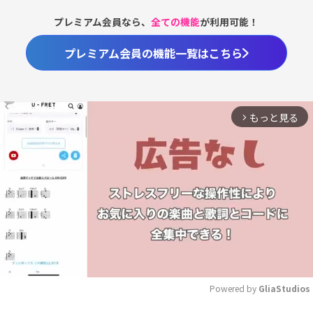
プレミアム会員なら、
全ての機能
が利用可能！
プレミアム会員の機能一覧はこちら
もっと見る
arrow_forward_ios
Powered by 
GliaStudios