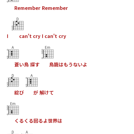
R
e
m
e
m
b
e
r
R
e
m
e
m
b
e
r
D
I
c
a
n
'
t
c
r
y
I
c
a
n
'
t
c
r
y
A
Em
蒼
い
鳥
探
す
鳥
籠
は
も
う
な
い
よ
D
A
綻
び
が
解
け
て
Em
く
る
く
る
回
る
よ
世
界
は
D
A