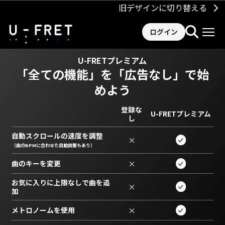
旧デザインに切り替える
ログイン
U-FRETプレミアム
「全ての機能」を
「広告なし」で始
めよう
登録な
U-FRETプレミアム
し
自動スクロールの速度を調整
×
（曲のBPMに合わせた自動調整もあり）
曲のキーを変更
×
お気に入りに上限なしで曲を追
×
加
メトロノームを使用
×