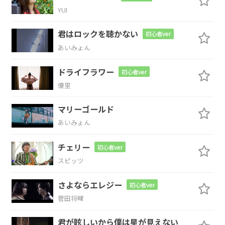
いつからだろ
う? 君と手
をつ
ない
YUI
Em
君はロックを聴かない
初心者ver
で
も
あいみょん
Gm
A7
F#m7
Dm
Em
ドライフラワー
初心者ver
優里
ギュッと
握り
返し
ては
くれな
マリーゴールド
A
G
D
あいみょん
いんだ
ね
チェリー
初心者ver
G
D
G
F#7
スピッツ
何
を言えたな
らあの
日に
帰れる
さよならエレジー
初心者ver
菅田将暉
Bm
君が眩しいから僕は星が見えない
の?