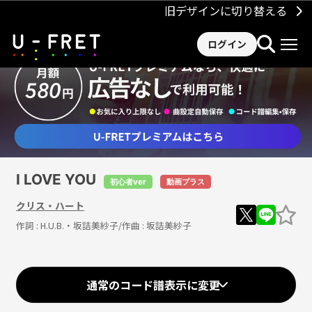
旧デザインに切り替える
ログイン
I LOVE YOU
初心者ver
動画プラス
クリス・ハート
作詞 :
H.U.B.・坂詰美紗子
/作曲 :
坂詰美紗子
Loaded
:
98.37%
/
Unmute
通常のコード譜表示に変更