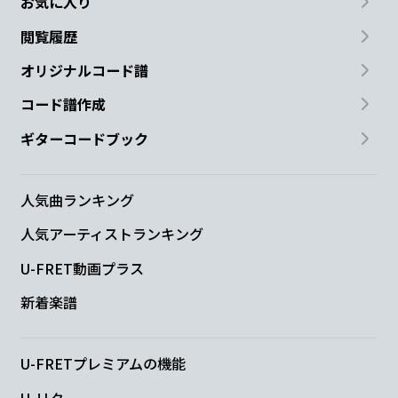
お気に入り
ず
っと
愛された
い
あの
頃
閲覧履歴
オリジナルコード譜
のように
コード譜作成
G
A
A7
F#m
Bm
ギターコードブック
叶わな
い
願いで
も
人気曲ランキング
Em
D
G
G#m7-5
人気アーティストランキング
この
気持ちは
いつもそうその
胸
に
U-FRET動画プラス
A7
A
新着楽譜
届いてい
ますか
U-FRETプレミアムの機能
D
C#m7-5
U-リク