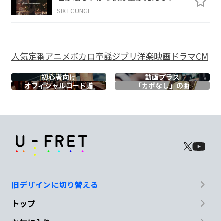
SIX LOUNGE
C#m7-5
F#
F#7
Bm
G#m7-5
胸
を埋
め尽
くす
不
安だけが
人気
定番
アニメ
ボカロ
童謡
ジブリ
洋楽
映画
ドラマ
CM
Em
D
G
E
初心者向け
動画プラス
オフィシャル
コード譜
「カポなし」の曲
泣いても
泣いても
消えてく
れない
A7
の
D
C#m7-5
旧デザインに切り替える
I love you I love you
I need you
トップ
F#
F#7
Bm
B♭m
Am
D7