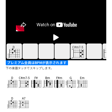
D
C#m7-5
F#
プレミアム会員はBPMが表示されます
下の楽譜タッチでスキップします。
D
C#m7-5
F#
Bm
F#m
G
Em
D
A7