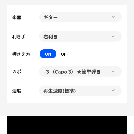
楽器
利き手
押さえ方
ON
OFF
カポ
速度