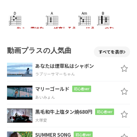
D
A
Am
B
ねぇ 君はな
ぜ哀しそう
にう
つむ
Em
動画プラスの人気曲
すべてを表示
く
の?
あなたは煙草私はシャボン
Gm
A7
F#m7
Bm
D
E
ラブリーサマーちゃん
まぶ
しいほ
ど
青い
空
マリーゴールド
初心者ver
G
A
あいみょん
なの
に
黒毛和牛上塩タン焼680円
初心者ver
大塚愛
D
A
Am
B7
SUMMER SONG
初心者ver