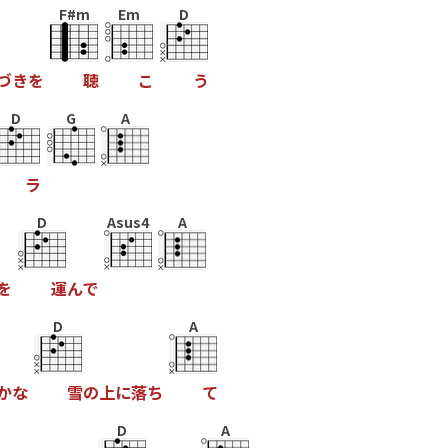
F#m
Em
D
づ
き
を
聴
こ
う
D
G
A
ラ
D
Asus4
A
を
運
ん
で
D
A
か
な
雪
の
上
に
落
ち
て
D
A