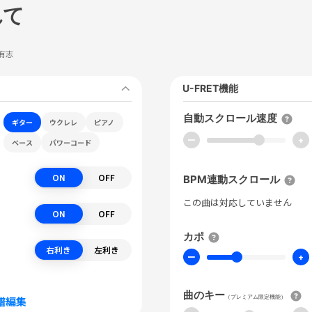
れて
有志
U-FRET機能
自動スクロール速度
ギター
ウクレレ
ピアノ
ー
+
ベース
パワーコード
ON
OFF
BPM連動スクロール
この曲は対応していません
ON
OFF
カポ
右利き
左利き
ー
+
曲のキー
（プレミアム限定機能）
譜編集