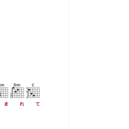
Em
Dm
C
ま
れ
て