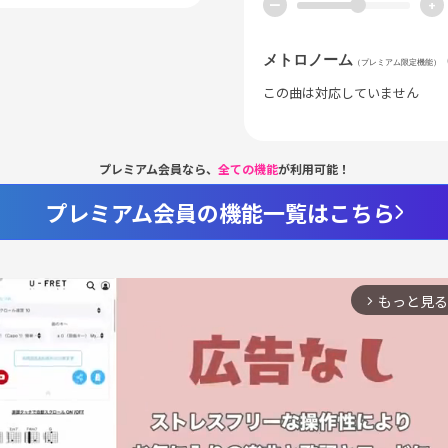
ー
+
メトロノーム
（プレミアム限定機能）
この曲は対応していません
プレミアム会員なら、
全ての機能
が利用可能！
プレミアム会員の機能一覧はこちら
もっと見る
arrow_forward_ios