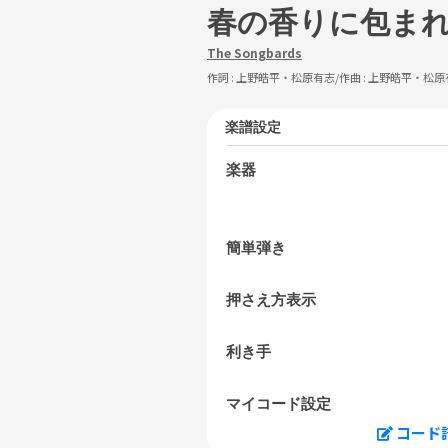
春の香りに包ま
The Songbards
作詞 :
上野皓平・松原有志
/作曲 :
上野皓平・松原
楽譜設定
楽器
簡単弾き
押さえ方表示
利き手
マイコード設定
コード