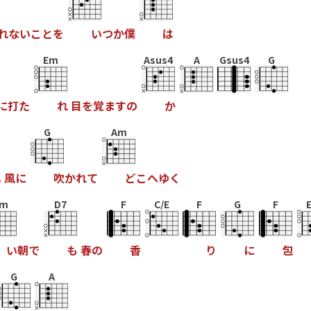
れ
な
い
こ
と
を
い
つ
か
僕
は
Em
Asus4
A
Gsus4
G
に
打
た
れ
目
を
覚
ま
す
の
か
G
Am
へ
風
に
吹
か
れ
て
ど
こ
へ
ゆ
く
m
D7
F
C/E
F
G
F
い
朝
で
も
春
の
香
り
に
包
G
A