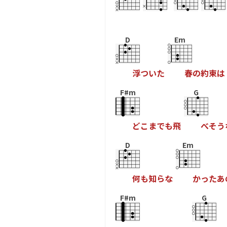
D
Em
浮
つ
い
た
春
の
約
束
は
F#m
G
ど
こ
ま
で
も
飛
べ
そ
う
D
Em
何
も
知
ら
な
か
っ
た
あ
F#m
G