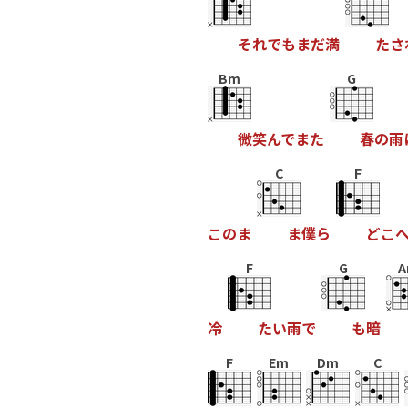
そ
れ
で
も
ま
だ
満
た
さ
Bm
G
微
笑
ん
で
ま
た
春
の
雨
C
F
こ
の
ま
ま
僕
ら
ど
こ
F
G
A
冷
た
い
雨
で
も
暗
F
Em
Dm
C