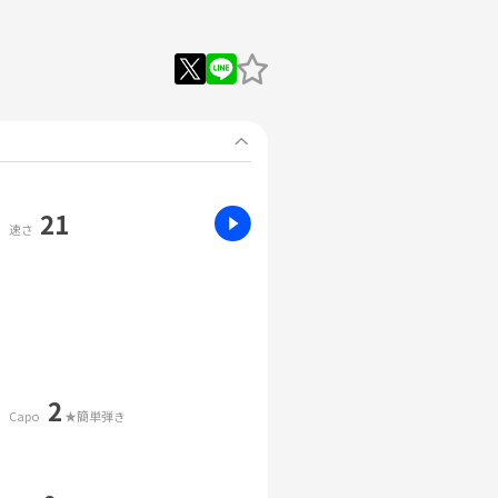
21
速さ
2
Capo
★簡単弾き