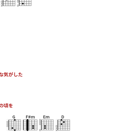
な
気
が
し
た
の
頃
を
G
F#m
Em
D