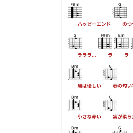
F#m
G
ハ
ッ
ピ
ー
エ
ン
ド
の
つ
G
F#m
Em
ラ
ラ
ラ
.
.
.
ラ
ラ
Bm
G
風
は
優
し
い
春
の
匂
い
Bm
G
小
さ
な
赤
い
実
が
柔
ら
Bm
G