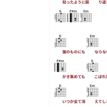
知
っ
た
よ
う
に
振
り
返
G
F#m
Em
D
Em
誰
の
も
の
に
も
な
ら
な
F#m
G
か
き
集
め
て
も
こ
ぼ
れ
D
Em
い
つ
か
全
て
消
え
て
し