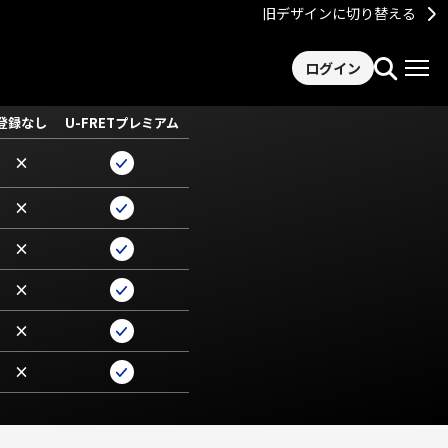
旧デザインに切り替える
ログイン
登録なし
U-FRETプレミアム
×
×
×
×
×
×