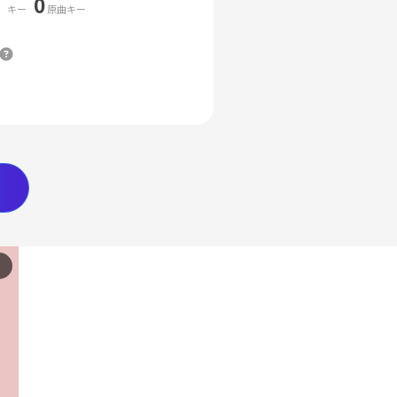
0
キー
原曲キー