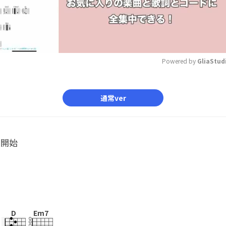
Powered by 
GliaStud
Mute
通常ver
ル開始
D
Em7