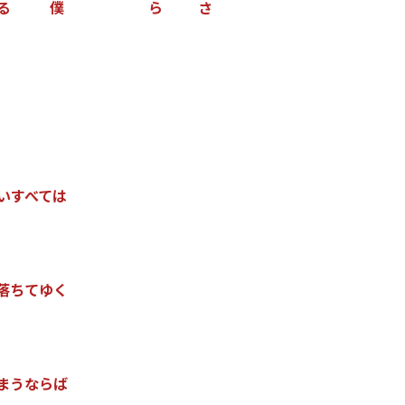
る
僕
ら
さ
い
す
べ
て
は
落
ち
て
ゆ
く
ま
う
な
ら
ば