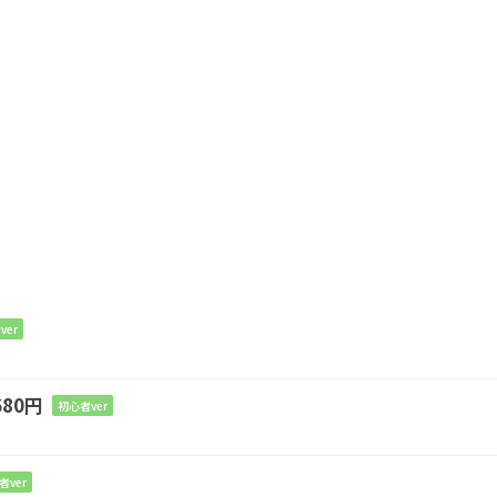
ver
80円
初心者ver
C
A#
C
F
C
末
があ
るよう
に
者ver