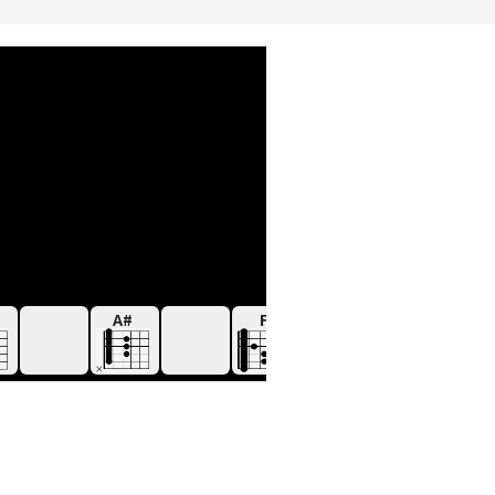
A#
F
Dm