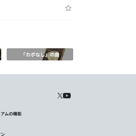
「カポなし」の曲
レミアムの機能
ジン