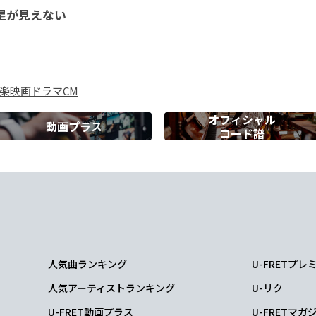
星が見えない
り
も
G
Csus4
C
楽
映画
ドラマ
CM
変え
てゆ
く
オフィシャル
動画プラス
コード譜
F#
げるため僕
ら
Asus4
A
た
のか
な
人気曲ランキング
U-FRETプ
F#7
Bm
人気アーティストランキング
U-リク
と
知って
も
U-FRET動画プラス
U-FRETマガ