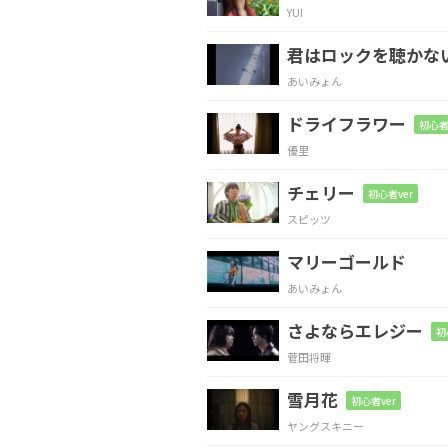
YUI
F
A
Dm
君はロックを聴かな
二人
の日々
も終わ
あいみょん
ドライフラワー
初心者
F
C
Dm
優里
揺れる
気持ち
を胸
チェリー
初心者ver
スピッツ
F
A
Dm
マリーゴールド
ごまか
すよう
に抱
あいみょん
さよならエレジー
Dm
Am
A#
F
初
菅田将暉
震
える指
先
で
雪月花
初心者ver
ヤングスキニー
Dm
Am
A#