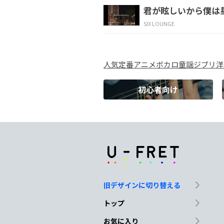
君が眩しいから僕は
確
かな
あの温
も
SIX LOUNGE
Gm
F
A#
人気
定番
アニメ
ボカロ
童謡
ジブリ
洋
別れの日
が
嘘に
初心者向け
D
G
A
君にさよな
ら 告
Bm
E
Em
あ
んな
に 愛
し合っ
旧デザインに切り替える
D
G
F#sus4
トップ
これが二人
の
結末
お気に入り