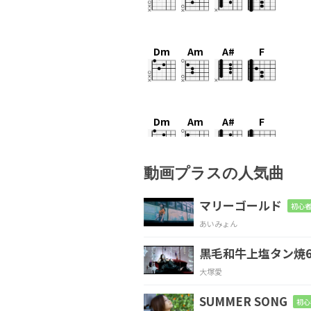
Dm
Am
A#
F
Dm
Am
A#
F
動画プラスの人気曲
Dm
Am
A#
F
マリーゴールド
初心者
あいみょん
黒毛和牛上塩タン焼6
F
C
Dm
大塚愛
最後
のページ
に結
SUMMER SONG
初心