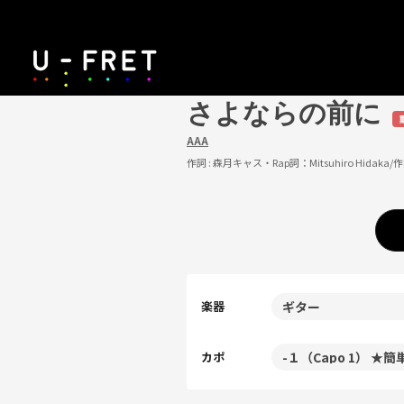
さよならの前に
AAA
作詞 :
森月キャス・Rap詞：Mitsuhiro Hidaka
/作
楽器
カポ