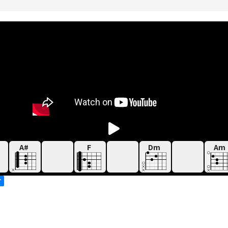
A#
F
Dm
Am
す