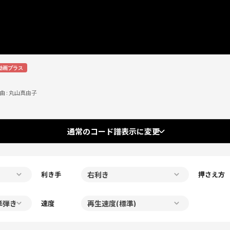
動画プラス
曲 :
丸山真由子
通常のコード譜表示に変更
利き手
押さえ方
速度