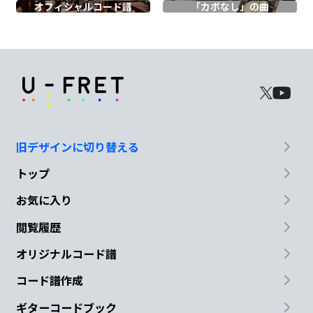
オフィシャル
コード譜
「カポなし」の曲
込む
日も
C
C/E
F
マイペースでいいんだって
そんな
風
C/E
G/D
旧デザインに切り替える
に
トップ
C
C/E
F
Gsus4
お気に入り
思え
る
今日の
午後
閲覧履歴
C
C/E
F
F/G
オリジナルコード譜
コード譜作成
だんだん
早くなる
だんだん
忙し
ギターコードブック
G