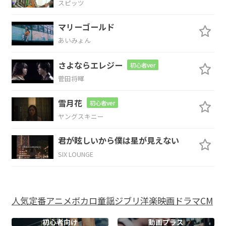
スピッツ
マリーゴールド
C
C/E
F
G
あいみょん
さよならエレジー
初心者ver
菅田将暉
C
C/E
F
C/E
雪月花
初心者ver
嬉しいことがあって
気分
があ
が
ヤングスキニー
G/D
君が眩しいから僕は星が見えない
る
日も
SIX LOUNGE
C
C/E
F
人気
定番
アニメ
ボカロ
童謡
ジブリ
洋楽
映画
ドラマ
CM
悲しいことがあって
やけに
落ち
C/E
G/D
初心者向け
動画プラス