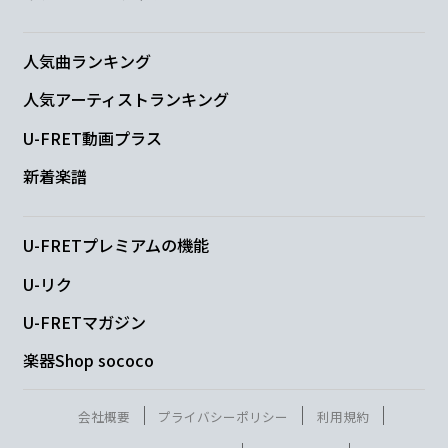
く
なる
人気曲ランキング
C
C/E
F
F/G
人気アーティストランキング
U-FRET動画プラス
だんだん
早くなる
だんだん
難し
G
新着楽譜
く
なる
U-FRETプレミアムの機能
C
C/E
F
F/G
U-リク
だんだん
早くな
る だんだん楽
し
U-FRETマガジン
G
楽器Shop sococo
く
なる
会社概要
プライバシーポリシー
利用規約