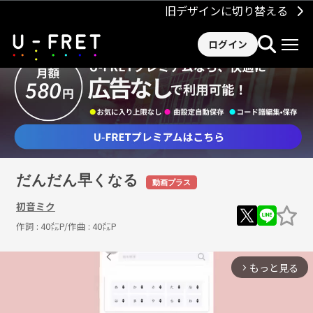
旧デザインに切り替える
ログイン
だんだん早くなる
動画プラス
初音ミク
作詞 :
40㍍P
/作曲 :
40㍍P
もっと見る
arrow_forward_ios