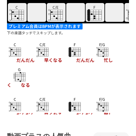
C
C/E
F
F/
プレミアム会員はBPMが表示されます
下の楽譜タッチでスキップします。
C
C/E
F
F/G
だんだん
早くなる
だんだん
忙し
G
く
なる
C
C/E
F
F/G
だんだん
早くなる
だんだん
難し
G