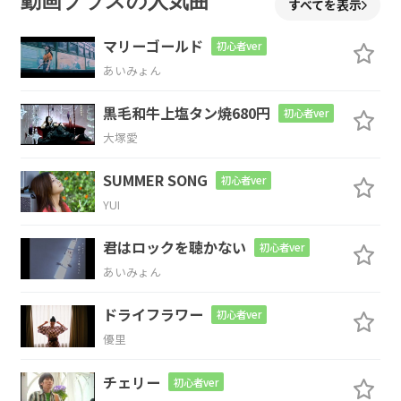
動画プラスの人気曲
すべてを表示
く
なる
マリーゴールド
初心者ver
C
C/E
F
F/G
あいみょん
だんだん
早くな
る だんだん楽
し
黒毛和牛上塩タン焼680円
初心者ver
G
大塚愛
く
なる
SUMMER SONG
初心者ver
YUI
C
C/E
F
F/G
君はロックを聴かない
初心者ver
だんだん
早くな
る だんだん
笑顔
あいみょん
G
ドライフラワー
初心者ver
に
なる
優里
C
C/E
F
G
チェリー
初心者ver