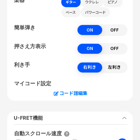
ギター
ウクレレ
ピアノ
ベース
パワーコード
簡単弾き
ON
OFF
押さえ方表示
ON
OFF
利き手
右利き
左利き
マイコード設定
コード譜編集
U-FRET機能
自動スクロール速度