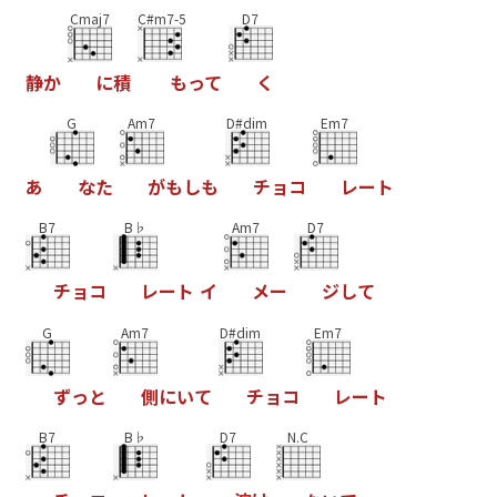
Cmaj7
C#m7-5
D7
静
か
に
積
も
っ
て
く
G
Am7
D#dim
Em7
あ
な
た
が
も
し
も
チ
ョ
コ
レ
ー
ト
B7
B♭
Am7
D7
チ
ョ
コ
レ
ー
ト
イ
メ
ー
ジ
し
て
G
Am7
D#dim
Em7
ず
っ
と
側
に
い
て
チ
ョ
コ
レ
ー
ト
B7
B♭
D7
N.C