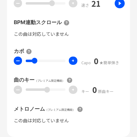
21
ー
+
速さ
BPM連動スクロール
この曲は対応していません
カポ
0
ー
+
Capo
★簡単弾き
曲のキー
（プレミアム限定機能）
0
ー
+
キー
原曲キー
メトロノーム
（プレミアム限定機能）
この曲は対応していません