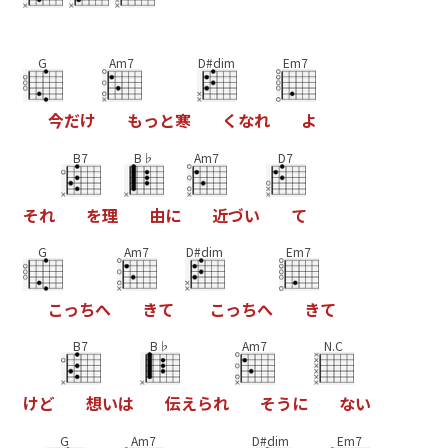
G
Am7
D#dim
Em7
今
だ
け
も
っ
と
寒
く
な
れ
よ
B7
B♭
Am7
D7
そ
れ
を
理
由
に
近
づ
い
て
G
Am7
D#dim
Em7
こ
っ
ち
へ
き
て
こ
っ
ち
へ
き
て
B7
B♭
Am7
N.C
け
ど
想
い
は
伝
え
ら
れ
そ
う
に
な
い
G
Am7
D#dim
Em7