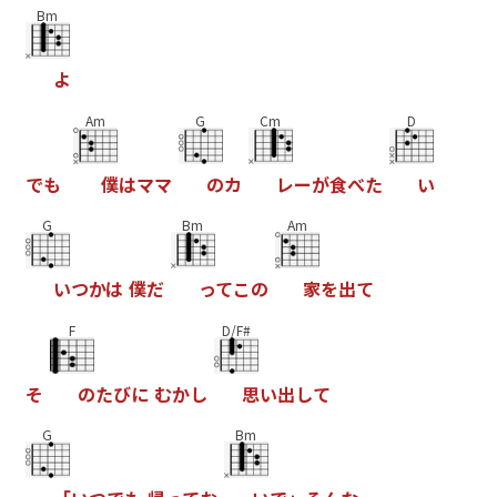
Bm
よ
Am
G
Cm
D
で
も
僕
は
マ
マ
の
カ
レ
ー
が
食
べ
た
い
G
Bm
Am
い
つ
か
は
僕
だ
っ
て
こ
の
家
を
出
て
F
D/F#
そ
の
た
び
に
む
か
し
思
い
出
し
て
G
Bm