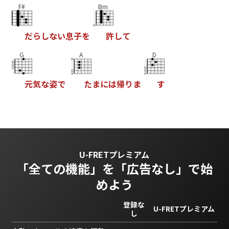
F#
Bm
だ
ら
し
な
い
息
子
を
許
し
て
G
A
D
元
気
な
姿
で
た
ま
に
は
帰
り
ま
す
U-FRETプレミアム
「全ての機能」を
「広告なし」で始
めよう
登録な
U-FRETプレミアム
し