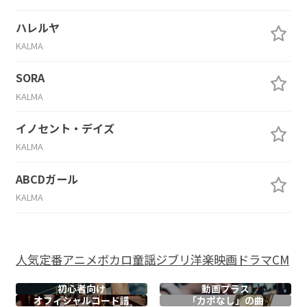
ハレルヤ
KALMA
SORA
KALMA
イノセント・デイズ
KALMA
ABCDガール
KALMA
人気
定番
アニメ
ボカロ
童謡
ジブリ
洋楽
映画
ドラマ
CM
初心者向け
動画プラス
オフィシャル
コード譜
「カポなし」の曲