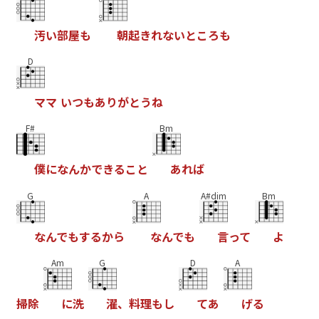
汚
い
部
屋
も
朝
起
き
れ
な
い
と
こ
ろ
も
D
マ
マ
い
つ
も
あ
り
が
と
う
ね
F#
Bm
僕
に
な
ん
か
で
き
る
こ
と
あ
れ
ば
G
A
A#dim
Bm
な
ん
で
も
す
る
か
ら
な
ん
で
も
言
っ
て
よ
Am
G
D
A
掃
除
に
洗
濯
、
料
理
も
し
て
あ
げ
る