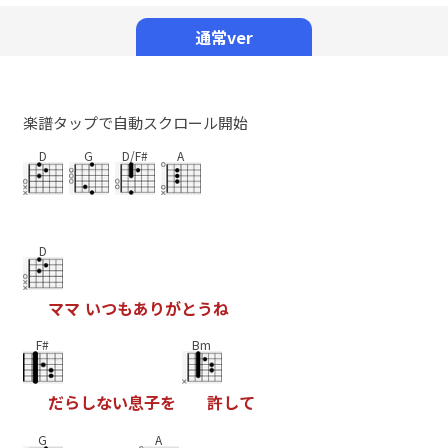
Mute
通常ver
楽譜タップで自動スクロール開始
D
G
D/F#
A
D
マ
マ
い
つ
も
あ
り
が
と
う
ね
F#
Bm
だ
ら
し
な
い
息
子
を
許
し
て
G
A