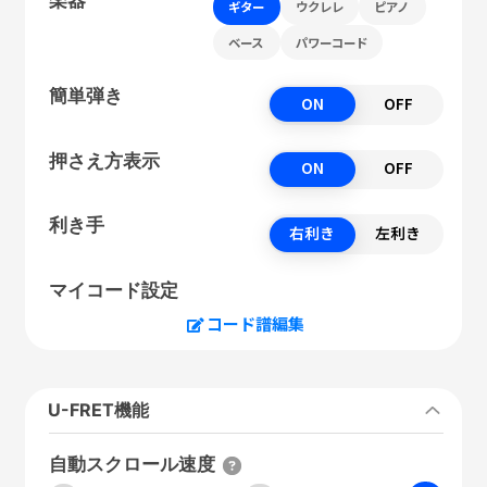
ギター
ウクレレ
ピアノ
ベース
パワーコード
簡単弾き
ON
OFF
押さえ方表示
ON
OFF
利き手
右利き
左利き
マイコード設定
コード譜編集
U-FRET機能
自動スクロール速度