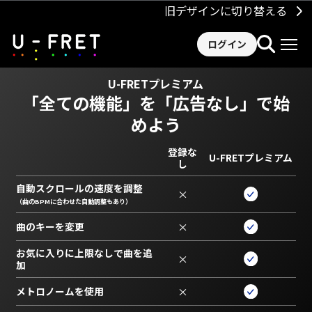
旧デザインに切り替える
ログイン
U-FRETプレミアム
「全ての機能」を
「広告なし」で始
めよう
登録な
U-FRETプレミアム
し
自動スクロールの速度を調整
×
（曲のBPMに合わせた自動調整もあり）
曲のキーを変更
×
お気に入りに上限なしで曲を追
×
加
メトロノームを使用
×