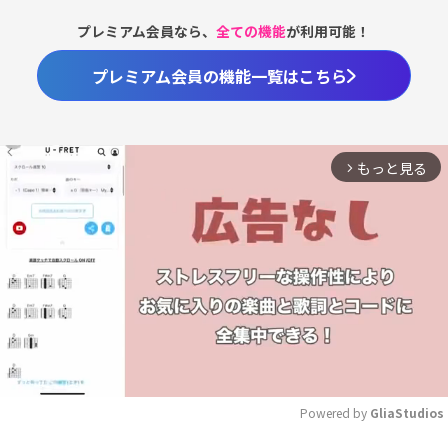
プレミアム会員なら、
全ての機能
が利用可能！
プレミアム会員の機能一覧はこちら
もっと見る
arrow_forward_ios
Powered by 
GliaStudios