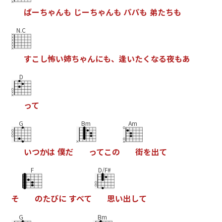
ば
ー
ち
ゃ
ん
も
じ
ー
ち
ゃ
ん
も
パ
パ
も
弟
た
ち
も
N.C
す
こ
し
怖
い
姉
ち
ゃ
ん
に
も
、
逢
い
た
く
な
る
夜
も
あ
D
っ
て
G
Bm
Am
い
つ
か
は
僕
だ
っ
て
こ
の
街
を
出
て
F
D/F#
そ
の
た
び
に
す
べ
て
思
い
出
し
て
G
Bm