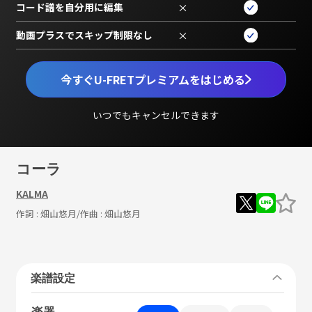
コード譜を自分用に編集
×
動画プラスでスキップ制限なし
×
今すぐU-FRETプレミアムをはじめる
いつでもキャンセルできます
コーラ
KALMA
作詞 :
畑山悠月
/作曲 :
畑山悠月
楽譜設定
楽器