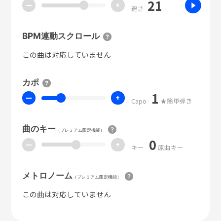
21
ー
+
速さ
BPM連動スクロール
この曲は対応していません
カポ
1
ー
+
Capo
★簡単弾き
曲のキー
（プレミアム限定機能）
0
ー
+
キー
原曲キー
メトロノーム
（プレミアム限定機能）
この曲は対応していません