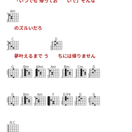
「
い
つ
で
も
帰
っ
て
お
い
で
」
そ
ん
な
Am
の
ズ
ル
い
だ
ろ
C
D
夢
叶
え
る
ま
で
う
ち
に
は
帰
り
ま
せ
ん
G
Bm
A#m
Am
Bm
Cm
D
G
Bm
Am
F
D/F#
D
G
N.C