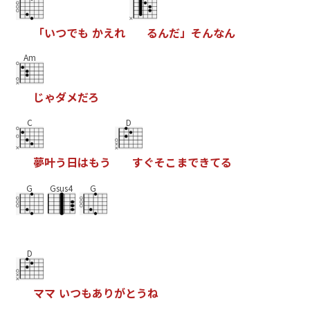
「
い
つ
で
も
か
え
れ
る
ん
だ
」
そ
ん
な
ん
Am
じ
ゃ
ダ
メ
だ
ろ
C
D
夢
叶
う
日
は
も
う
す
ぐ
そ
こ
ま
で
き
て
る
G
Gsus4
G
D
マ
マ
い
つ
も
あ
り
が
と
う
ね