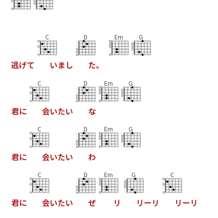
C
D
Em
G
逃
げ
て
い
ま
し
た
。
C
D
Em
G
君
に
会
い
た
い
な
C
D
Em
G
君
に
会
い
た
い
わ
C
D
Em
G
C
君
に
会
い
た
い
ぜ
リ
リ
ー
リ
リ
ー
リ