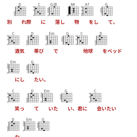
D
C
G/B
A#
A7
G
別
れ
際
に
落
し
物
を
し
て
。
C
D
Em
G
C
D
酒
気
帯
び
で
地
球
を
ベ
ッ
ド
Em
G
に
し
た
い
。
C
D
Em
G
C
笑
っ
て
い
た
い
、
君
に
会
い
た
い
D
Em
G
な