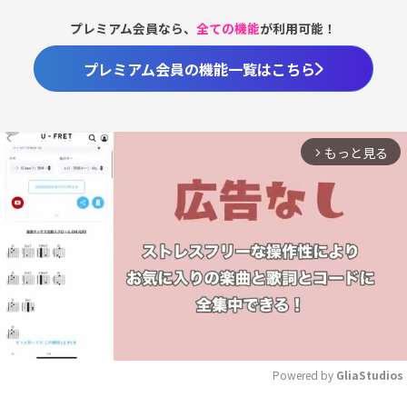
プレミアム会員なら、
全ての機能
が利用可能！
プレミアム会員の機能一覧はこちら
もっと見る
arrow_forward_ios
Powered by 
GliaStudios