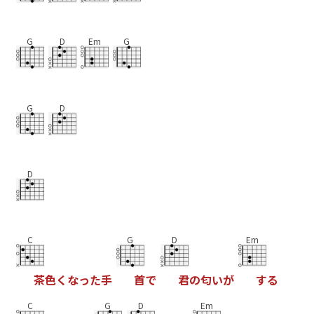
G
D
Em
G
G
D
D
C
G
D
Em
茶
色
く
な
っ
た
手
首
で
君
の
匂
い
が
す
る
C
G
D
Em