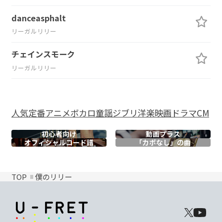
danceasphalt
リーガルリリー
チェインスモーク
リーガルリリー
人気
定番
アニメ
ボカロ
童謡
ジブリ
洋楽
映画
ドラマ
CM
初心者向け
動画プラス
オフィシャル
コード譜
「カポなし」の曲
TOP
僕のリリー