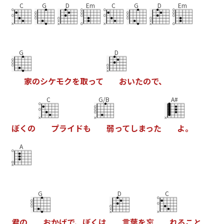
C
G
D
Em
C
G
D
Em
G
D
家
の
シ
ケ
モ
ク
を
取
っ
て
お
い
た
の
で
、
C
G/B
A#
ぼ
く
の
プ
ラ
イ
ド
も
弱
っ
て
し
ま
っ
た
よ
。
A
G
D
C
君
の
お
か
げ
で
、
ぼ
く
は
言
葉
を
忘
れ
る
こ
と