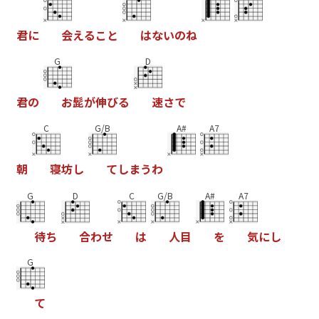
君
に
会
え
る
こ
と
は
な
い
の
ね
G
D
君
の
お
髭
が
伸
び
る
速
さ
で
C
G/B
A#
A7
朝
寝
坊
し
て
し
ま
う
わ
G
D
C
G/B
A#
A7
待
ち
合
わ
せ
は
人
目
を
気
に
し
G
て