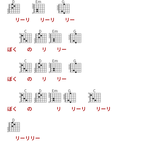
D
Em
G
リ
ー
リ
リ
ー
リ
リ
ー
C
D
Em
G
ぼ
く
の
リ
リ
ー
C
D
Em
G
ぼ
く
の
リ
リ
ー
C
D
Em
G
C
ぼ
く
の
リ
リ
ー
リ
リ
ー
リ
D
リ
ー
リ
リ
ー