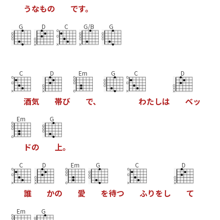
う
な
も
の
で
す
。
G
D
C
G/B
G
C
D
Em
G
C
D
酒
気
帯
び
で
、
わ
た
し
は
ベ
ッ
Em
G
ド
の
上
。
C
D
Em
G
C
D
誰
か
の
愛
を
待
つ
ふ
り
を
し
て
Em
G