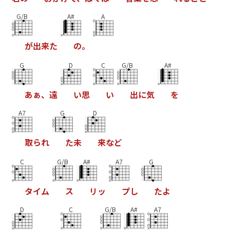
G/B
A#
A
が
出
来
た
の
。
G
D
C
G/B
A#
あ
ぁ
、
遠
い
思
い
出
に
気
を
A7
G
D
取
ら
れ
た
未
来
な
ど
C
G/B
A#
A7
G
タ
イ
ム
ス
リ
ッ
プ
し
た
よ
D
C
G/B
A#
A7