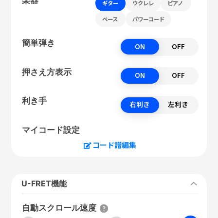
ギター
ウクレレ
ピアノ
ベース
パワーコード
簡単弾き
ON
OFF
押さえ方表示
ON
OFF
利き手
右利き
左利き
マイコード設定
コード譜編集
U-FRET機能
自動スクロール速度