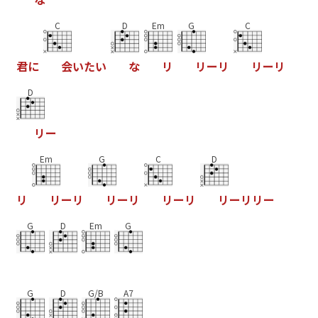
C
D
Em
G
C
君
に
会
い
た
い
な
リ
リ
ー
リ
リ
ー
リ
D
リ
ー
Em
G
C
D
リ
リ
ー
リ
リ
ー
リ
リ
ー
リ
リ
ー
リ
リ
ー
G
D
Em
G
G
D
G/B
A7