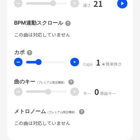
21
ー
+
速さ
BPM連動スクロール
この曲は対応していません
カポ
1
ー
+
Capo
★簡単弾き
曲のキー
（プレミアム限定機能）
0
ー
+
キー
原曲キー
メトロノーム
（プレミアム限定機能）
この曲は対応していません