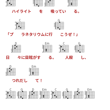
ハ
イ
ラ
イ
ト
を
吸
っ
て
い
る
。
C
G
「
プ
ラ
ネ
タ
リ
ウ
ム
に
行
こ
う
ぜ
！
」
D
Em
C
G
日
々
に
目
眩
が
す
る
。
人
殺
し
、
D
Em
つ
れ
だ
し
て
！
C
G
D
Em
C
G
D
Em