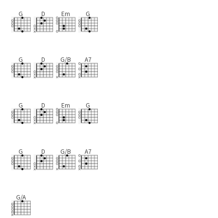
G
D
Em
G
G
D
G/B
A7
G
D
Em
G
G
D
G/B
A7
G/A