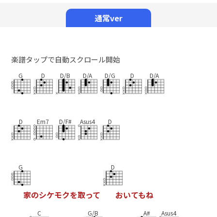
Mute
通常ver
楽譜タップで自動スクロール開始
G
D
D/B
D/A
D/G
D
D/A
D
Em7
D/F#
Asus4
D
G
D
家
の
シ
ケ
モ
ク
を
取
っ
て
お
い
て
も
ね
C
G/B
A#
Asus4