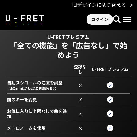
旧デザインに切り替える
ログイン
U-FRETプレミアム
「全ての機能」を
「広告なし」で始
めよう
登録な
U-FRETプレミアム
し
自動スクロールの速度を調整
×
（曲のBPMに合わせた自動調整もあり）
曲のキーを変更
×
お気に入りに上限なしで曲を追
×
加
メトロノームを使用
×