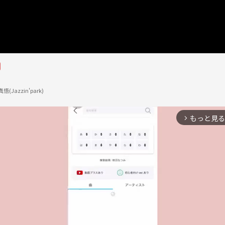
(Jazzin'park)
もっと見る
arrow_forward_ios