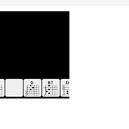
D
B7
Em