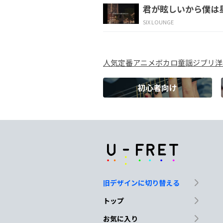
君が眩しいから僕は
行き過ぎた
感情
SIX LOUNGE
C
D
人気
定番
アニメ
ボカロ
童謡
ジブリ
洋
暴れ回るなら
初心者向け
Em
D
いっそ
世界から
C
B
僕はなんて
未完成
旧デザインに切り替える
Em
C#
トップ
どうしたら良いか 分
お気に入り