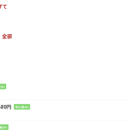
げて
 全部
ばして
ver
いいよ
80円
初心者ver
者ver