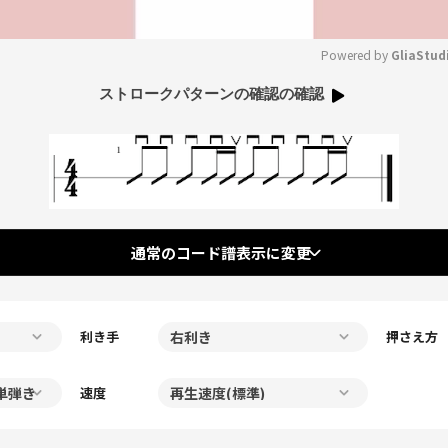
Powered by 
GliaStud
ストロークパターンの確認の確認
Mute
通常のコード譜表示に変更
利き手
押さえ方
速度