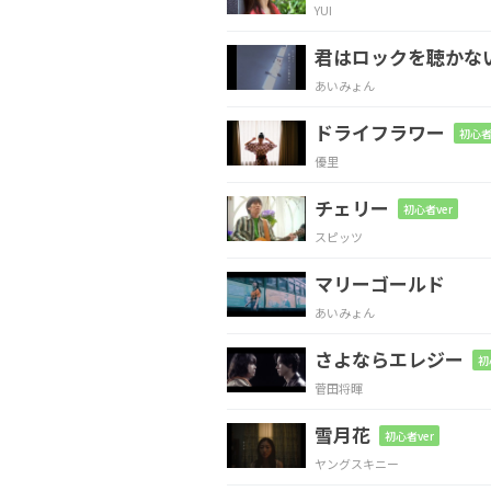
YUI
Em
D
C
B
君はロックを聴かな
あいみょん
ドライフラワー
初心者
Em
D
優里
「嘘吐き」って
言って
チェリー
初心者ver
スピッツ
C
D
マリーゴールド
無論 突き放して
あいみょん
さよならエレジー
Em
D
C
初
菅田将暉
もう
夢見ないよう
雪月花
初心者ver
ヤングスキニー
Em
D