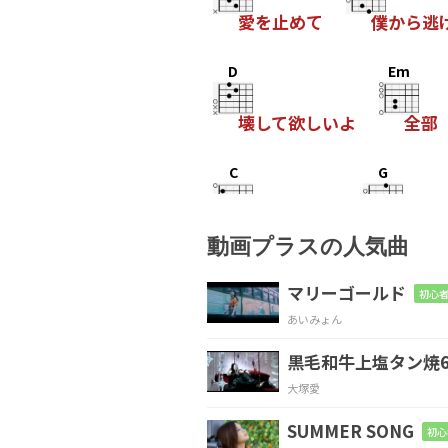
愛を止めて
僕から逃
D
Em
壊して欲しいよ
全部
C
G
過去も捨てて
笑い飛
動画プラスの人気曲
D
B7
Em
マリーゴールド
初心者
あいみょん
いいよ
いいよ
黒毛和牛上塩タン焼6
Em
D
C
D
大塚愛
SUMMER SONG
初心