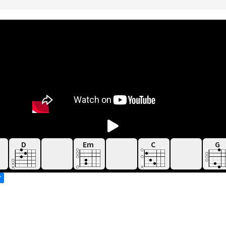
D
Em
C
G
す