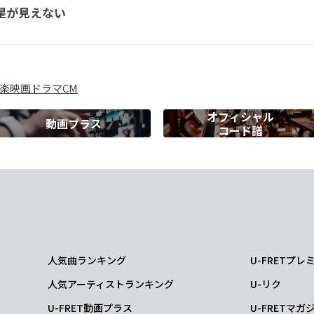
星が見えない
楽
映画
ドラマ
CM
オフィシャル
動画プラス
コード譜
C
B
消し去って
いいのに
人気曲ランキング
U-FRETプ
m
Am
人気アーティストランキング
U-リク
からないんだ
U-FRET動画プラス
U-FRETマガ