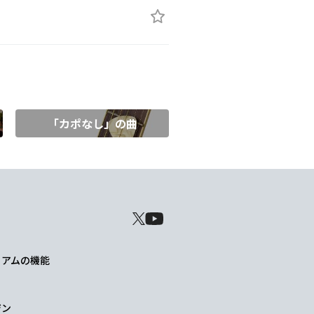
「カポなし」の曲
レミアムの機能
ジン