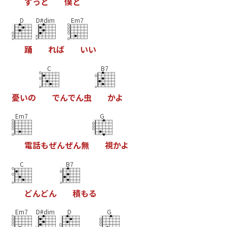
ず
っ
と
僕
と
D
D#dim
Em7
踊
れ
ば
い
い
C
B7
憂
い
の
で
ん
で
ん
虫
か
よ
Em7
G
電
話
も
ぜ
ん
ぜ
ん
無
視
か
よ
C
B7
ど
ん
ど
ん
積
も
る
Em7
D#dim
D
G