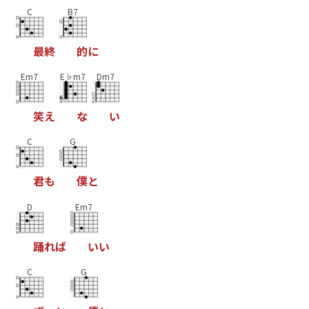
C
B7
最
終
的
に
Em7
E♭m7
Dm7
笑
え
な
い
C
G
君
も
僕
と
D
Em7
踊
れ
ば
い
い
C
G