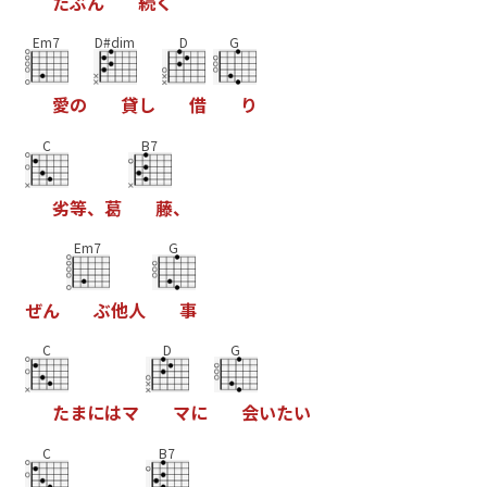
た
ぶ
ん
続
く
Em7
D#dim
D
G
愛
の
貸
し
借
り
C
B7
劣
等
、
葛
藤
、
Em7
G
ぜ
ん
ぶ
他
人
事
C
D
G
た
ま
に
は
マ
マ
に
会
い
た
い
C
B7