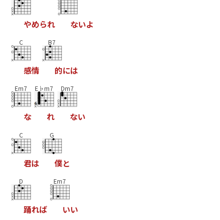
や
め
ら
れ
な
い
よ
C
B7
感
情
的
に
は
Em7
E♭m7
Dm7
な
れ
な
い
C
G
君
は
僕
と
D
Em7
踊
れ
ば
い
い