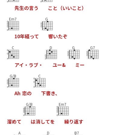
先
生
の
言
う
こ
と
（
い
い
こ
と
）
Em7
G
1
0
年
経
っ
て
響
い
た
ぞ
C
D
G
G7
ア
イ
・
ラ
ブ
・
ユ
ー
&
ミ
ー
G/B
C
A
h
恋
の
下
書
き
、
G/B
Em7
溜
め
て
は
消
し
て
を
繰
り
返
す
A
D
B7