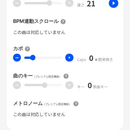
21
ー
+
速さ
BPM連動スクロール
この曲は対応していません
カポ
0
ー
+
Capo
★簡単弾き
曲のキー
（プレミアム限定機能）
0
ー
+
キー
原曲キー
メトロノーム
（プレミアム限定機能）
この曲は対応していません