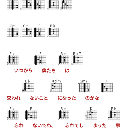
Gm
Cm
F
B♭
E♭
F
B♭
B♭7
い
つ
か
ら
僕
た
ち
は
E♭
F#dim
Gm7
F
交
わ
れ
な
い
こ
と
に
な
っ
た
の
か
な
E♭
F
B♭
D
E♭
忘
れ
な
い
で
ね
、
忘
れ
て
し
ま
っ
た
事