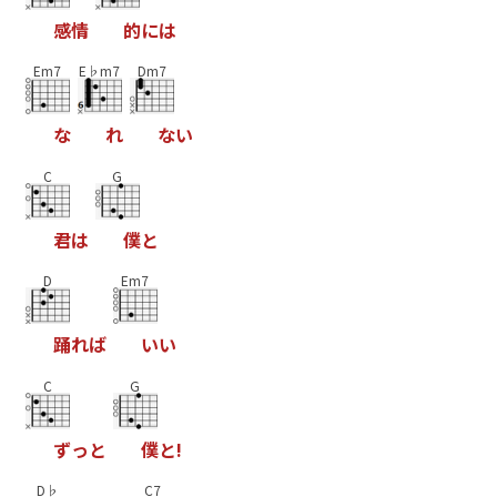
感
情
的
に
は
Em7
E♭m7
Dm7
な
れ
な
い
C
G
君
は
僕
と
D
Em7
踊
れ
ば
い
い
C
G
ず
っ
と
僕
と
!
D♭
C7