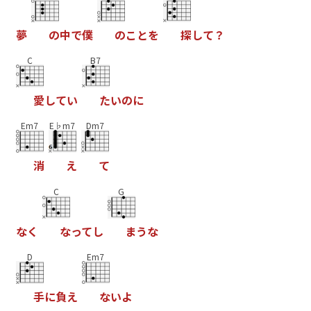
夢
の
中
で
僕
の
こ
と
を
探
し
て
？
C
B7
愛
し
て
い
た
い
の
に
Em7
E♭m7
Dm7
消
え
て
C
G
な
く
な
っ
て
し
ま
う
な
D
Em7
手
に
負
え
な
い
よ