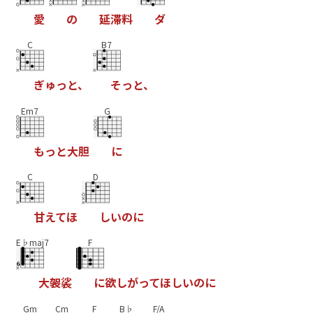
愛
の
延
滞
料
ダ
C
B7
ぎ
ゅ
っ
と
、
そ
っ
と
、
Em7
G
も
っ
と
大
胆
に
C
D
甘
え
て
ほ
し
い
の
に
E♭maj7
F
大
袈
裟
に
欲
し
が
っ
て
ほ
し
い
の
に
Gm
Cm
F
B♭
F/A