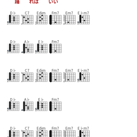
踊
れ
ば
い
い
D♭
C7
Edim
Fm7
Em7
E♭m7
D♭
A♭
E♭
Fm7
D♭
C7
Edim
Fm7
Em7
E♭m7
D♭
A♭
E♭
Fm7
D♭
C7
Edim
Fm7
Em7
E♭m7