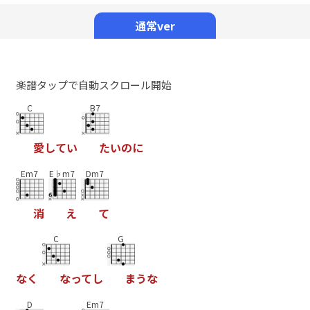
Mute
通常ver
楽譜タップで自動スクロール開始
C
B7
愛
し
て
い
た
い
の
に
Em7
E♭m7
Dm7
消
え
て
C
G
な
く
な
っ
て
し
ま
う
な
D
Em7