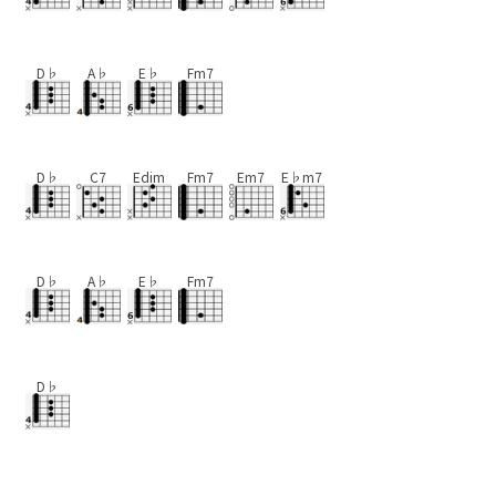
D♭
A♭
E♭
Fm7
D♭
C7
Edim
Fm7
Em7
E♭m7
D♭
A♭
E♭
Fm7
D♭