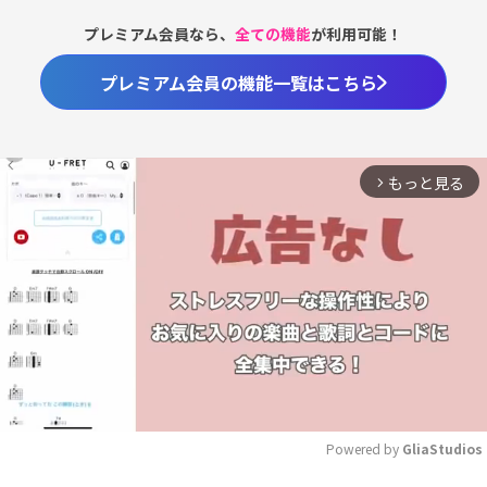
プレミアム会員なら、
全ての機能
が利用可能！
プレミアム会員の機能一覧はこちら
もっと見る
arrow_forward_ios
Powered by 
GliaStudios