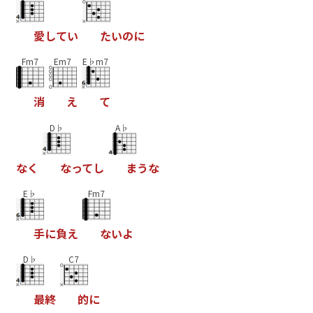
愛
し
て
い
た
い
の
に
Fm7
Em7
E♭m7
消
え
て
D♭
A♭
な
く
な
っ
て
し
ま
う
な
E♭
Fm7
手
に
負
え
な
い
よ
D♭
C7
最
終
的
に