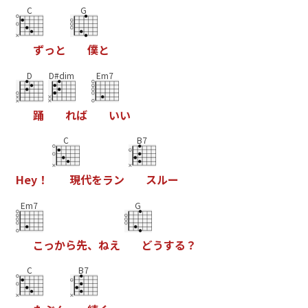
C
G
ず
っ
と
僕
と
D
D#dim
Em7
踊
れ
ば
い
い
C
B7
H
e
y
！
現
代
を
ラ
ン
ス
ル
ー
Em7
G
こ
っ
か
ら
先
、
ね
え
ど
う
す
る
？
C
B7