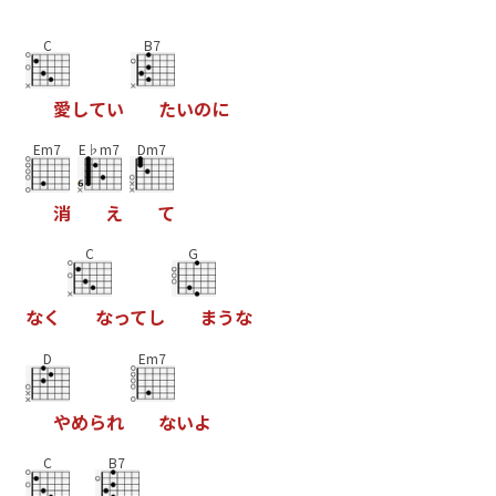
C
B7
愛
し
て
い
た
い
の
に
Em7
E♭m7
Dm7
消
え
て
C
G
な
く
な
っ
て
し
ま
う
な
D
Em7
や
め
ら
れ
な
い
よ
C
B7