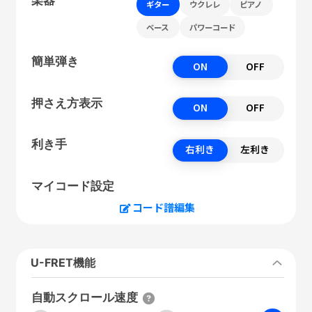
ギター
ウクレレ
ピアノ
ベース
パワーコード
簡単弾き
ON
OFF
押さえ方表示
ON
OFF
利き手
右利き
左利き
マイコード設定
コード譜編集
U-FRET機能
自動スクロール速度