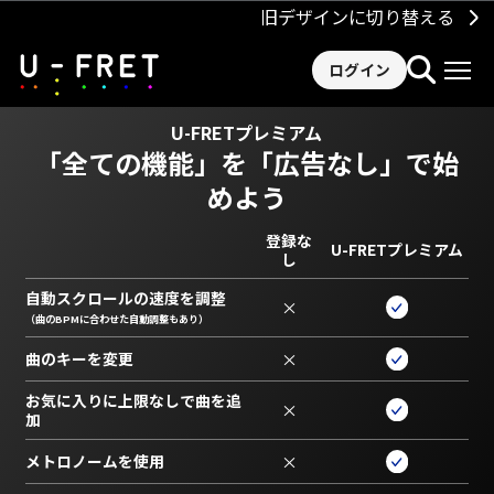
旧デザインに切り替える
ログイン
U-FRETプレミアム
「全ての機能」を
「広告なし」で始
めよう
登録な
U-FRETプレミアム
し
自動スクロールの速度を調整
×
（曲のBPMに合わせた自動調整もあり）
曲のキーを変更
×
お気に入りに上限なしで曲を追
×
加
メトロノームを使用
×