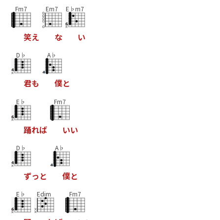
Fm7
Em7
E♭m7
笑
え
な
い
D♭
A♭
君
も
僕
と
E♭
Fm7
踊
れ
ば
い
い
D♭
A♭
ず
っ
と
僕
と
E♭
Edim
Fm7