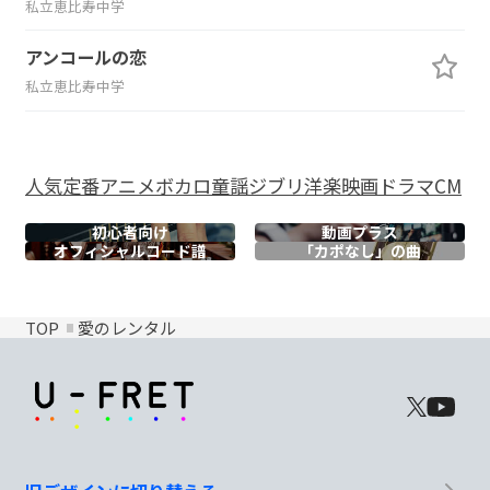
私立恵比寿中学
アンコールの恋
私立恵比寿中学
人気
定番
アニメ
ボカロ
童謡
ジブリ
洋楽
映画
ドラマ
CM
初心者向け
動画プラス
オフィシャル
コード譜
「カポなし」の曲
TOP
愛のレンタル