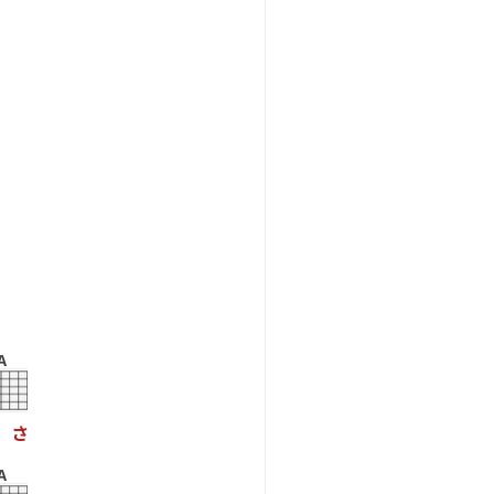
A
さ
A