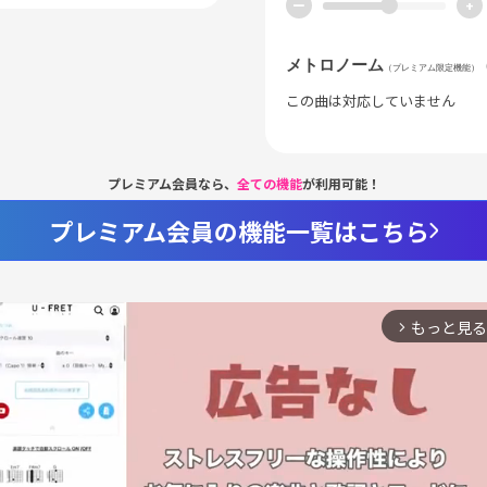
ー
+
メトロノーム
（プレミアム限定機能）
この曲は対応していません
プレミアム会員なら、
全ての機能
が利用可能！
プレミアム会員の機能一覧はこちら
もっと見る
arrow_forward_ios