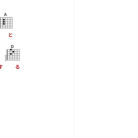
A
と
D
す
る