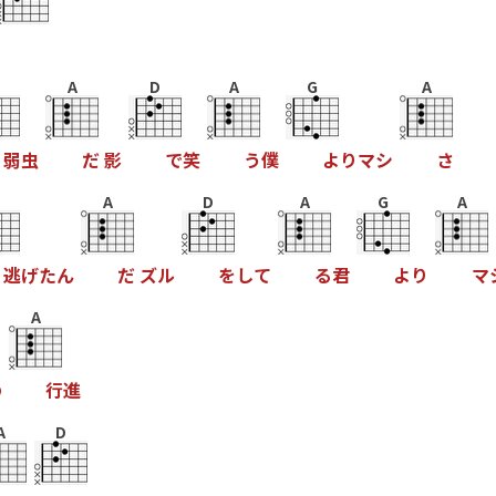
A
D
A
G
A
弱
虫
だ
影
で
笑
う
僕
よ
り
マ
シ
さ
A
D
A
G
A
逃
げ
た
ん
だ
ズ
ル
を
し
て
る
君
よ
り
マ
A
の
行
進
A
D