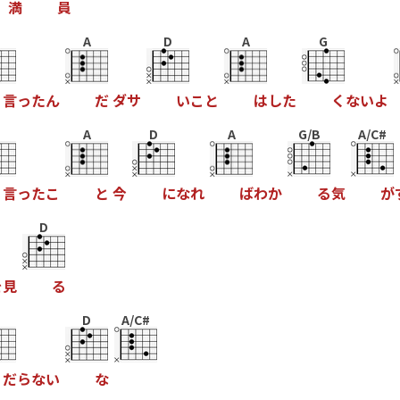
満
員
A
D
A
G
言
っ
た
ん
だ
ダ
サ
い
こ
と
は
し
た
く
な
い
よ
A
D
A
G/B
A/C#
言
っ
た
こ
と
今
に
な
れ
ば
わ
か
る
気
が
D
を
見
る
D
A/C#
だ
ら
な
い
な