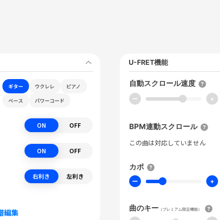
U-FRET機能
自動スクロール速度
ギター
ウクレレ
ピアノ
ー
+
ベース
パワーコード
ON
OFF
BPM連動スクロール
この曲は対応していません
ON
OFF
カポ
右利き
左利き
ー
+
曲のキー
（プレミアム限定機能）
譜編集