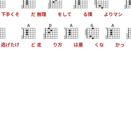
下
手
く
そ
だ
無
理
を
し
て
る
僕
よ
り
マ
シ
A
D
A
G
A
逃
げ
た
け
ど
走
り
方
は
悪
く
な
か
っ