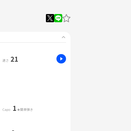
21
速さ
1
Capo
★簡単弾き