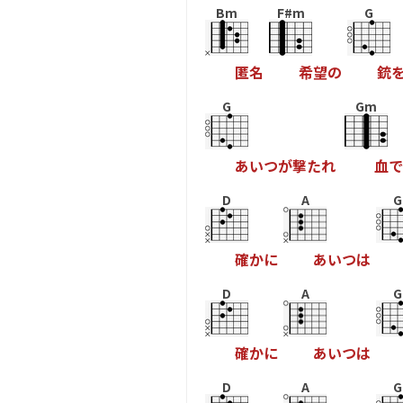
Bm
F#m
G
匿
名
希
望
の
銃
G
Gm
あ
い
つ
が
撃
た
れ
血
で
D
A
G
確
か
に
あ
い
つ
は
D
A
G
確
か
に
あ
い
つ
は
D
A
G