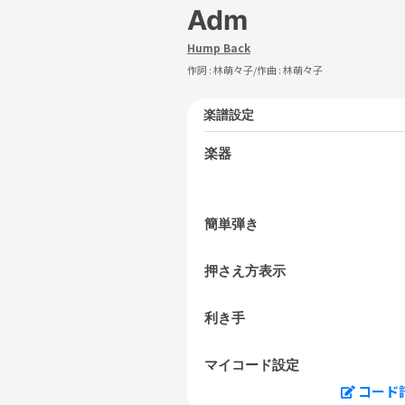
Adm
Hump Back
作詞 :
林萌々子
/作曲 :
林萌々子
楽譜設定
楽器
簡単弾き
押さえ方表示
利き手
マイコード設定
コード