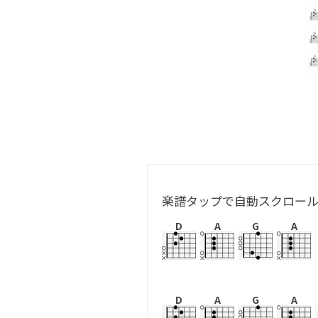
楽譜タップで自動スクロー
D
A
G
A
D
A
G
A