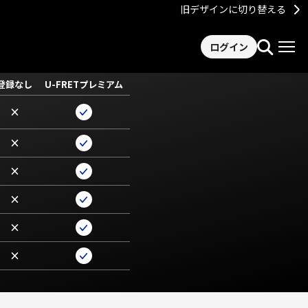
旧デザインに切り替える
ログイン
登録なし
U-FRETプレミアム
×
×
×
×
×
×