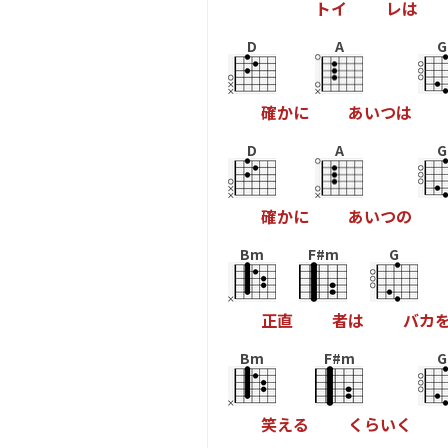
ト
イ
レ
は
D
A
G
確
か
に
あ
い
つ
は
D
A
G
確
か
に
あ
い
つ
の
Bm
F#m
G
正
直
者
は
バ
カ
Bm
F#m
G
笑
え
る
く
ら
い
く