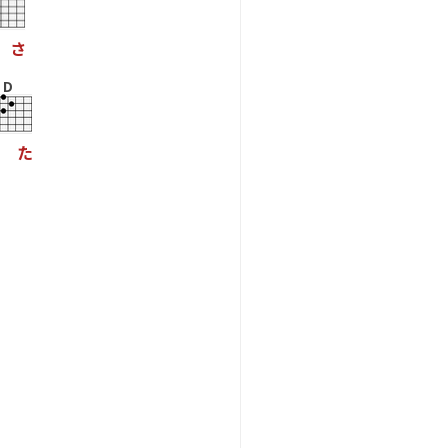
さ
D
た