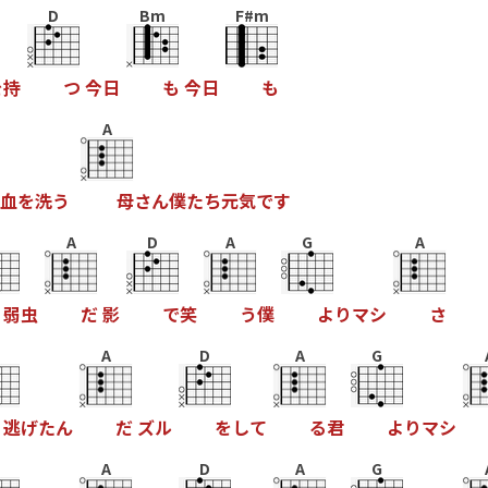
D
Bm
F#m
を
持
つ
今
日
も
今
日
も
A
血
を
洗
う
母
さ
ん
僕
た
ち
元
気
で
す
A
D
A
G
A
弱
虫
だ
影
で
笑
う
僕
よ
り
マ
シ
さ
A
D
A
G
逃
げ
た
ん
だ
ズ
ル
を
し
て
る
君
よ
り
マ
シ
A
D
A
G