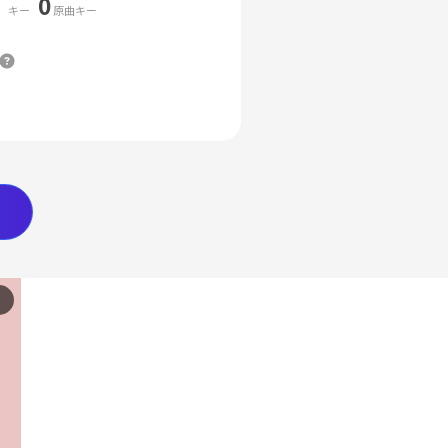
0
キー
原曲キー