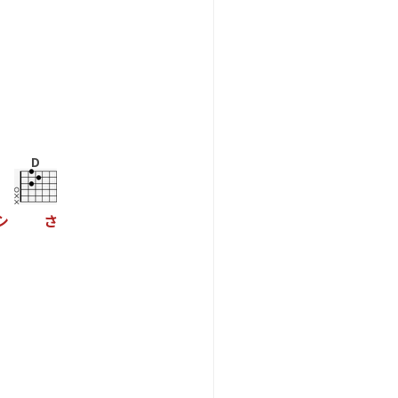
D
シ
さ