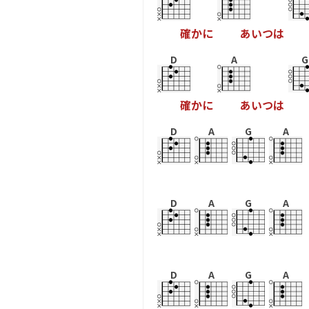
確
か
に
あ
い
つ
は
D
A
G
確
か
に
あ
い
つ
は
D
A
G
A
D
A
G
A
D
A
G
A