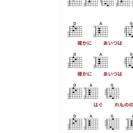
D
A
G
確
か
に
あ
い
つ
は
D
A
G
確
か
に
あ
い
つ
は
D
A
G
は
ぐ
れ
も
の
D
A
G