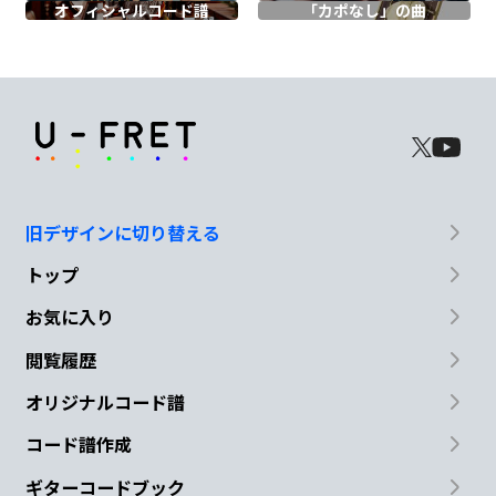
オフィシャル
コード譜
「カポなし」の曲
巨
大な樹が
支配する、
会場の名は“ツリ
C#m
ーランド”
Dmaj7
C#m7
旧デザインに切り替える
君はここでは
大スター
トップ
D
E
Aadd9
E7
お気に入り
閲覧履歴
ほ
ら、鐘がなった パー
ティー
が
始
Aadd9
Esus4
E
オリジナルコード譜
コード譜作成
ま
る
ギターコードブック