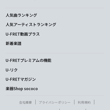
A
炎と森のカーニバル
人気曲ランキング
人気アーティストランキング
C#m
U-FRET動画プラス
ミイラ男も踊ってる
新着楽譜
D
E
C#m7
F#m
U-FRETプレミアムの機能
今宵、
僕が
招かれたカ
ーニバル
U-リク
D
E/D
C#m
F#m
U-FRETマガジン
魔法使い
は
僕に言ったん
だ
楽器Shop sococo
D
E/D
C#m
F#m
会社概要
プライバシーポリシー
利用規約