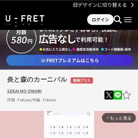
旧デザインに切り替える
ログイン
炎と森のカーニバル
動画プラス
SEKAI NO OWARI
作詞 :
Fukase
/作曲 :
Fukase
もっと見る
arrow_forward_ios