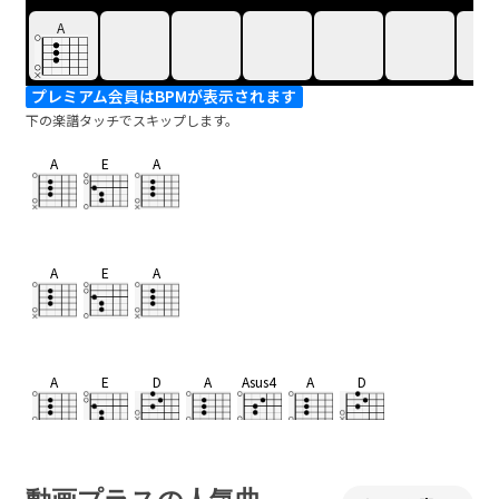
A
プレミアム会員はBPMが表示されます
下の楽譜タッチでスキップします。
A
E
A
A
E
A
A
E
D
A
Asus4
A
D
E
A