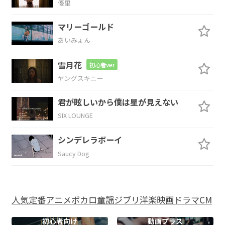
優里
マリーゴールド
E
F#m
あいみょん
YOKOHAMAにある
遊園地の「コ
スモパニッ
雪月花
初心者ver
C#m
ヤングスキニー
ク」の
非常口が
君が眩しいから僕は星が見えない
SIX LOUNGE
Dmaj7
C#m7
シンデレラボーイ
このパーティーのエ
ントランス
Saucy Dog
D
Esus4
E
人気
定番
アニメ
ボカロ
童謡
ジブリ
洋楽
映画
ドラマ
CM
扉を開け
たらそこ
は
初心者向け
動画プラス
A
E
F#m