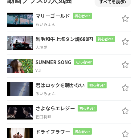
動画プラスの人気曲
すべてを表示
マリーゴールド
初心者ver
A
E
D
A
Asus4
A
D
あいみょん
黒毛和牛上塩タン焼680円
初心者ver
大塚愛
E
A
SUMMER SONG
初心者ver
YUI
Asus4
A
Fdim
C#
D
F#m
C#7-9
君はロックを聴かない
初心者ver
あいみょん
C#
D
Dmaj7
E7
E7sus4
Asus4
A
さよならエレジー
初心者ver
菅田将暉
Aadd9
A
ドライフラワー
初心者ver