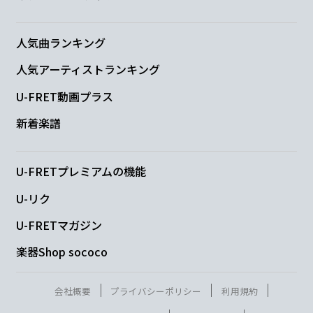
Am
G
人気曲ランキング
分からないでい
る
人気アーティストランキング
C
Bm
U-FRET動画プラス
溜まる言葉が
嘘になる前に
新着楽譜
Am
D
G
U-FRETプレミアムの機能
歌詞を
書いてい
る
U-リク
C
Bm
Am
G
U-FRETマガジン
楽器Shop sococo
C
Bm
Am
D
G
会社概要
プライバシーポリシー
利用規約