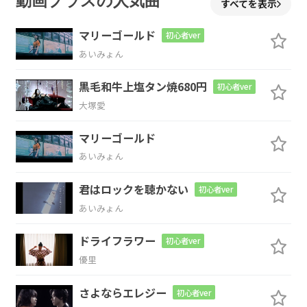
動画プラスの人気曲
すべてを表示
マリーゴールド
初心者ver
あいみょん
C
Bm
黒毛和牛上塩タン焼680円
初心者ver
水色の
ワンピースを買っ
た
大塚愛
Am
G
マリーゴールド
あいみょん
飲みかけの
缶ビールの
殻
君はロックを聴かない
初心者ver
C
Bm
あいみょん
君は寝惚
けたまま飲み干し
て
ドライフラワー
初心者ver
優里
Am
D
G
さよならエレジー
初心者ver
苦くて気
の抜けた
声で「ご
めん」