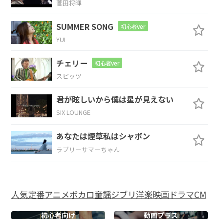
菅田将暉
C
Bm
SUMMER SONG
初心者ver
YUI
眠ったフリ
をして始まる
朝
チェリー
初心者ver
Am
G
スピッツ
憂鬱を
押し付けた灰
皿
君が眩しいから僕は星が見えない
SIX LOUNGE
C
Bm
あなたは煙草私はシャボン
煙みた
いにまだ漂って
る
ラブリーサマーちゃん
Am
D
G
なんで
今言ったん
だろう「ご
めん」
人気
定番
アニメ
ボカロ
童謡
ジブリ
洋楽
映画
ドラマ
CM
C
Bm
初心者向け
動画プラス