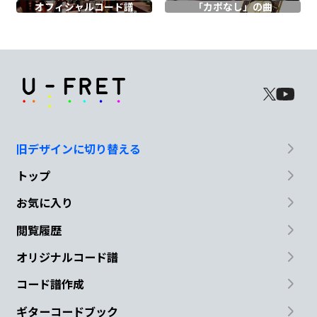
オフィシャル
コード譜
「カポなし」の曲
ず
れたままの
Am
D
G
秒針が
響く部
屋
C
Bm
旧デザインに切り替える
間違ってない
トップ
Am
D
G
お気に入り
閲覧履歴
ぼ
くたちは
若すぎ
た
オリジナルコード譜
C
Bm
コード譜作成
君は泣いている
なぜか泣いている
ギターコードブック