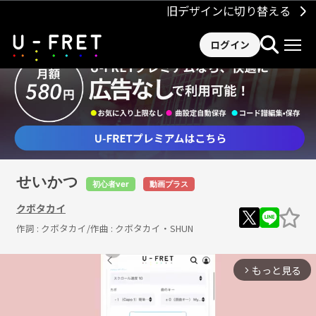
旧デザインに切り替える
ログイン
せいかつ
初心者ver
動画プラス
クボタカイ
作詞 :
クボタカイ
/作曲 :
クボタカイ・SHUN
もっと見る
arrow_forward_ios