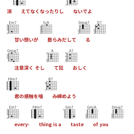
消
え
て
な
く
な
っ
た
り
し
な
い
で
よ
Em7
G/A
Dmaj7
D7
甘
い
想
い
が
膨
ら
み
だ
し
て
る
Gmaj7
A
A7
注
意
深
く
そ
し
て
狂
お
し
く
F#m7
B7
君
の
感
触
を
噛
み
締
め
よ
う
Em7
F#m7
Gm7
Gm/A
Dmaj7
e
v
e
r
y
-
t
h
i
n
g
i
s
a
t
a
s
t
e
o
f
y
o
u