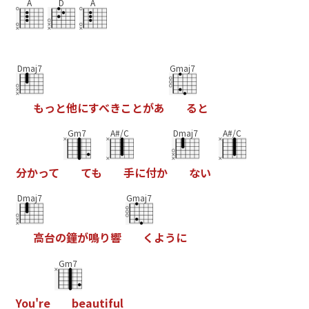
A
D
A
Dmaj7
Gmaj7
も
っ
と
他
に
す
べ
き
こ
と
が
あ
る
と
Gm7
A#/C
Dmaj7
A#/C
分
か
っ
て
て
も
手
に
付
か
な
い
Dmaj7
Gmaj7
高
台
の
鐘
が
鳴
り
響
く
よ
う
に
Gm7
Y
o
u
'
r
e
b
e
a
u
t
i
f
u
l