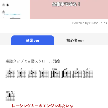
Powered by 
GliaStudios
Mute
通常ver
初心者ver
楽譜タップで自動スクロール開始
D
A
D
A
Bm
A#
D
A7
Dmaj7
レ
ー
シ
ン
グ
カ
ー
の
エ
ン
ジ
ン
み
た
い
な