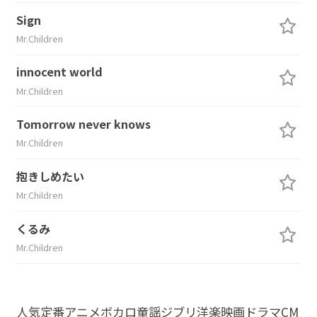
Sign
Mr.Children
innocent world
Mr.Children
Tomorrow never knows
Mr.Children
抱きしめたい
Mr.Children
くるみ
Mr.Children
人気
定番
アニメ
ボカロ
童謡
ジブリ
洋楽
映画
ドラマ
CM