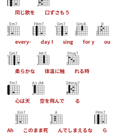
同
じ
歌
を
口
ず
さ
も
う
Em7
F#m7
Gm7
Gm/A
D
e
v
e
r
y
-
d
a
y
I
s
i
n
g
f
o
r
y
o
u
Gm7
A#/C
Fmaj7
柔
ら
か
な
体
温
に
触
れ
る
時
Fm7
A♭/A#
D#maj7
心
は
天
空
を
飛
ん
で
る
Em7
A
F#m7
A
h
こ
の
ま
ま
死
ん
で
し
ま
え
る
な
ら