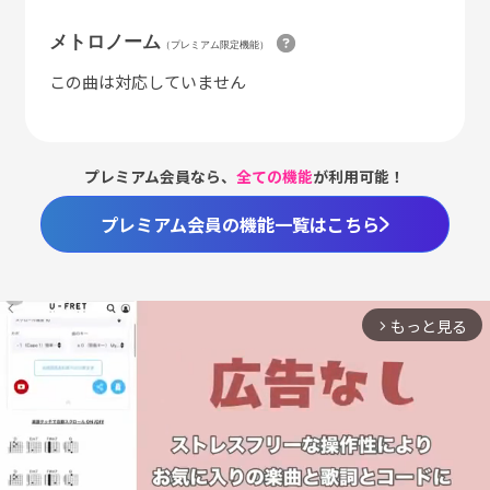
メトロノーム
（プレミアム限定機能）
この曲は対応していません
プレミアム会員なら、
全ての機能
が利用可能！
プレミアム会員の機能一覧はこちら
もっと見る
arrow_forward_ios