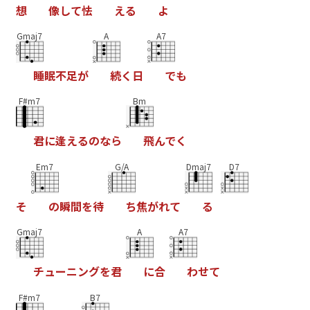
想
像
し
て
怯
え
る
よ
Gmaj7
A
A7
睡
眠
不
足
が
続
く
日
で
も
F#m7
Bm
君
に
逢
え
る
の
な
ら
飛
ん
で
く
Em7
G/A
Dmaj7
D7
そ
の
瞬
間
を
待
ち
焦
が
れ
て
る
Gmaj7
A
A7
チ
ュ
ー
ニ
ン
グ
を
君
に
合
わ
せ
て
F#m7
B7