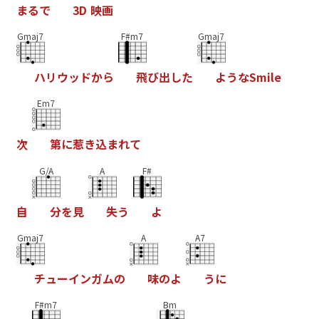
ま
る
で
3
D
映
画
Gmaj7
F#m7
Gmaj7
ハ
リ
ウ
ッ
ド
か
ら
飛
び
出
し
た
よ
う
な
S
m
i
l
e
Em7
次
第
に
惹
き
込
ま
れ
て
G/A
A
F#
自
分
を
見
失
う
よ
Gmaj7
A
A7
チ
ュ
ー
イ
ン
ガ
ム
の
味
の
よ
う
に
F#m7
Bm