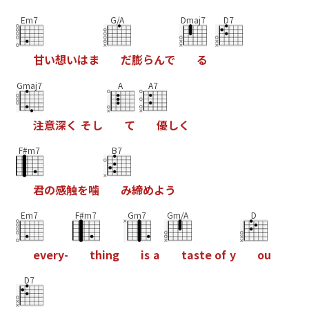
Em7
G/A
Dmaj7
D7
甘
い
想
い
は
ま
だ
膨
ら
ん
で
る
Gmaj7
A
A7
注
意
深
く
そ
し
て
優
し
く
F#m7
B7
君
の
感
触
を
噛
み
締
め
よ
う
Em7
F#m7
Gm7
Gm/A
D
e
v
e
r
y
-
t
h
i
n
g
i
s
a
t
a
s
t
e
o
f
y
o
u
D7