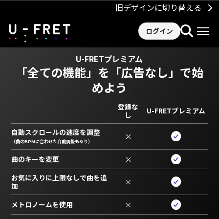
旧デザインに切り替える
ログイン
U-FRETプレミアム
「全ての機能」を
「広告なし」で始
めよう
登録な
U-FRETプレミアム
し
自動スクロールの速度を調整
×
（曲のBPMに合わせた自動調整もあり）
曲のキーを変更
×
お気に入りに上限なしで曲を追
×
加
メトロノームを使用
×