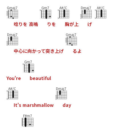
Gmaj7
Gm7
A#/C
Dmaj7
A#/C
唸
り
を
高
鳴
り
を
胸
が
上
げ
Dmaj7
Gmaj7
中
心
に
向
か
っ
て
突
き
上
げ
る
よ
Gm7
Y
o
u
'
r
e
b
e
a
u
t
i
f
u
l
A#/C
Dmaj7
I
t
'
s
m
a
r
s
h
m
a
l
l
o
w
d
a
y
F#m7