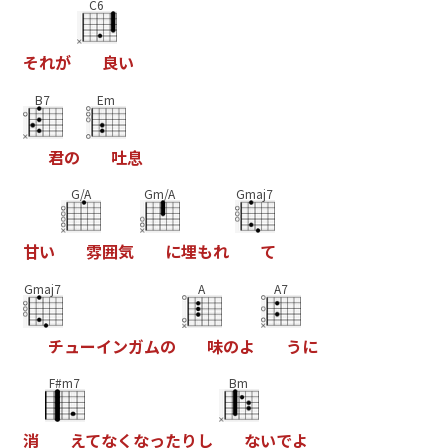
C6
そ
れ
が
良
い
B7
Em
君
の
吐
息
G/A
Gm/A
Gmaj7
甘
い
雰
囲
気
に
埋
も
れ
て
Gmaj7
A
A7
チ
ュ
ー
イ
ン
ガ
ム
の
味
の
よ
う
に
F#m7
Bm
消
え
て
な
く
な
っ
た
り
し
な
い
で
よ