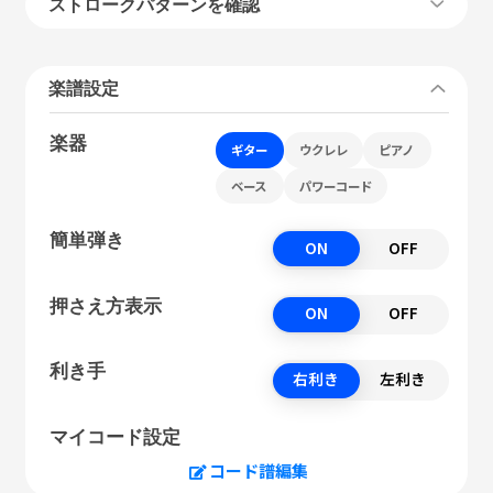
ストロークパターンを確認
楽譜設定
楽器
ギター
ウクレレ
ピアノ
ベース
パワーコード
簡単弾き
ON
OFF
押さえ方表示
ON
OFF
利き手
右利き
左利き
マイコード設定
コード譜編集