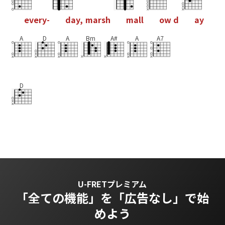
e
v
e
r
y
-
d
a
y
,
m
a
r
s
h
m
a
l
l
o
w
d
a
y
A
D
A
Bm
A#
A
A7
D
U-FRETプレミアム
「全ての機能」を
「広告なし」で始
めよう