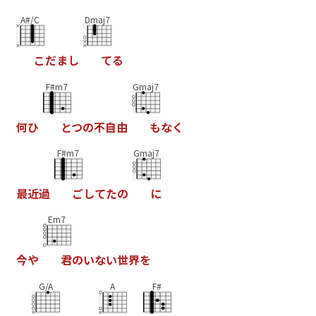
A#/C
Dmaj7
こ
だ
ま
し
て
る
F#m7
Gmaj7
何
ひ
と
つ
の
不
自
由
も
な
く
F#m7
Gmaj7
最
近
過
ご
し
て
た
の
に
Em7
今
や
君
の
い
な
い
世
界
を
G/A
A
F#