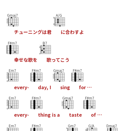
Gmaj7
A/G
チ
ュ
ー
ニ
ン
グ
は
君
に
合
わ
す
よ
F#m7
B7
幸
せ
な
歌
を
歌
っ
て
こ
う
Em7
F#m7
Gmaj7
F#m7
e
v
e
r
y
-
d
a
y
,
I
s
i
n
g
f
o
r
…
Em7
F#m7
Gmaj7
F#m7
e
v
e
r
y
-
t
h
i
n
g
i
s
a
t
a
s
t
e
o
f
…
Em7
F#m7
Gm7
G/A
Dmaj7