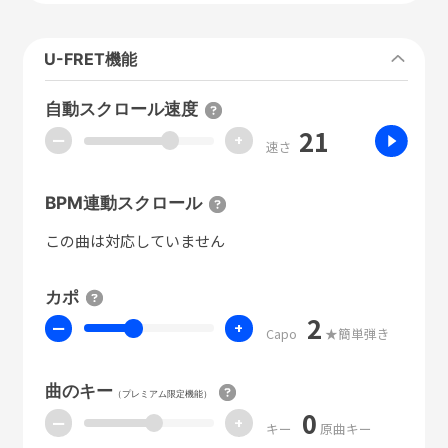
U-FRET機能
自動スクロール速度
21
ー
+
速さ
BPM連動スクロール
この曲は対応していません
カポ
2
ー
+
Capo
★簡単弾き
曲のキー
（プレミアム限定機能）
0
ー
+
キー
原曲キー