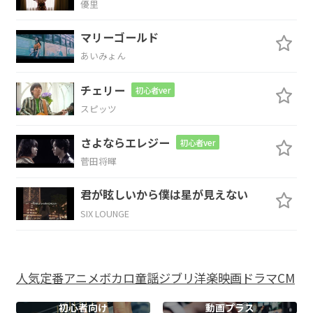
優里
Am7
Bm7
Cmaj7
Bm7
マリーゴールド
予感に
騒ぐ
心の
Melody
あいみょん
Cmaj7
C#m7-5
Am7/D
チェリー
初心者ver
スピッツ
とめられな
いとまら
ない な・ぜ
さよならエレジー
初心者ver
Gadd9
D/C
Cmaj9
D
B7
菅田将暉
届けて 切な
さに
は
君が眩しいから僕は星が見えない
SIX LOUNGE
Em7
Dadd9
C#m7-5
Am7
名前
をつけ
ようか“S
now ha
人気
定番
アニメ
ボカロ
童謡
ジブリ
洋楽
映画
ドラマ
CM
Am7/D
D
初心者向け
動画プラス
lation”