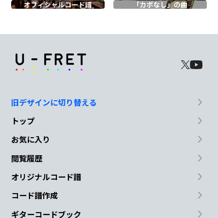
オフィシャル
コード譜
「カポなし」の曲
Gadd9
D/C
Cmaj9
D
D#dim
想いが重な
るま
で
Em7
Dadd9
C#m7-5
Cmaj7
待てずに
悔
しいけど好
きって
旧デザインに切り替える
B7
トップ
純情
お気に入り
閲覧履歴
Em7
B7
G
C#m7-5
オリジナルコード譜
微熱
の中
ためらっても
ダメだね
コード譜作成
Am7
Bm7
Cm
Cm7/F
C/D
ギターコードブック