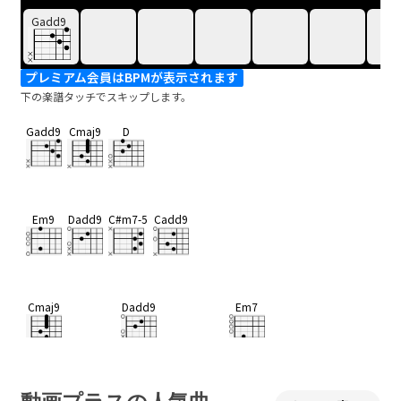
Gadd9
プレミアム会員はBPMが表示されます
下の楽譜タッチでスキップします。
Gadd9
Cmaj9
D
Em9
Dadd9
C#m7-5
Cadd9
Cmaj9
Dadd9
Em7
不思議だね
いまの気持
ち
D
Am7
B
C#m7-5
D#dim