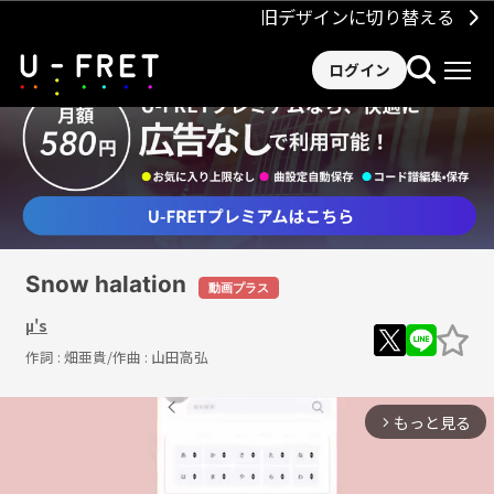
旧デザインに切り替える
ログイン
Snow halation
動画プラス
μ's
作詞 :
畑亜貴
/作曲 :
山田高弘
もっと見る
arrow_forward_ios