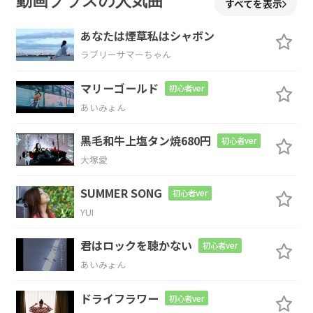
動画プラスの人気曲
すべてを表示
空から
降って
きた
み
たい
あなたは煙草私はシャボン
Dadd9
Dm7
G9
ラブリーサマーちゃん
マリーゴールド
初心者ver
あいみょん
Cmaj9
Dadd9
Bm7
Em7
黒毛和牛上塩タン焼680円
初心者ver
特別な
季節
の色
が
大塚愛
Am7
Am7/D
Gsus4
G
SUMMER SONG
初心者ver
YUI
ときめきを
見せる
よ
君はロックを聴かない
初心者ver
Cmaj7
D7
Bm7
B7
Em7
D
あいみょん
初めて
出
会った
時から
ドライフラワー
初心者ver