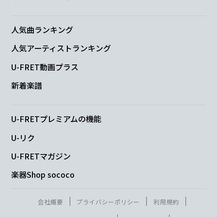
飛び込む
勇気に賛成
ま
も
D
人気曲ランキング
人気アーティストランキング
なくStart!!
U-FRET動画プラス
Gadd9
D/C
Cmaj9
D
B7
新着楽譜
U-FRETプレミアムの機能
Em7
Dadd9
C#m7-5
Am7
Am7/D
D
U-リク
U-FRETマガジン
Cmaj9
Dadd9
Em7
楽器Shop sococo
音もなく
気配もな
く
会社概要
プライバシーポリシー
利用規約
D
Am7
B
C#m7-5
D#dim
Dadd9