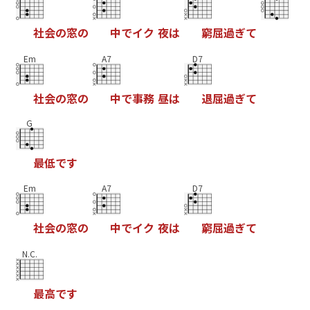
社
会
の
窓
の
中
で
イ
ク
夜
は
窮
屈
過
ぎ
て
Em
A7
D7
社
会
の
窓
の
中
で
事
務
昼
は
退
屈
過
ぎ
て
G
最
低
で
す
Em
A7
D7
社
会
の
窓
の
中
で
イ
ク
夜
は
窮
屈
過
ぎ
て
N.C.
最
高
で
す