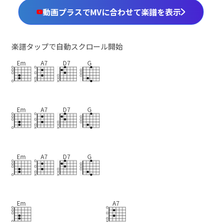
動画プラスでMVに合わせて楽譜を表示
楽譜タップで自動スクロール開始
Em
A7
D7
G
Em
A7
D7
G
Em
A7
D7
G
Em
A7