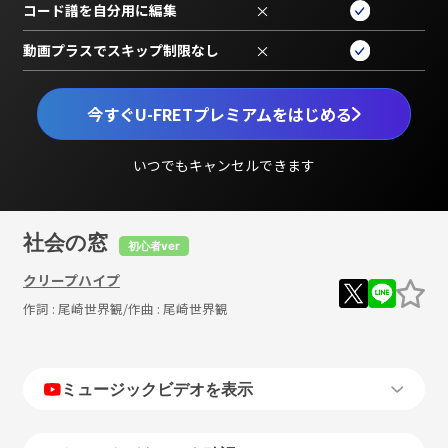
コード譜を自分用に編集
×
動画プラスでスキップ制限なし
×
今すぐU-FRETプレミアムをはじめる
いつでもキャンセルできます
社会の窓
初心者ver
クリープハイプ
作詞 :
尾崎世界観
/作曲 :
尾崎世界観
ミュージックビデオを表示