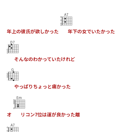
A7
年
上
の
彼
氏
が
欲
し
か
っ
た
年
下
の
女
で
い
た
か
っ
た
D7
そ
ん
な
の
わ
か
っ
て
い
た
け
れ
ど
G
や
っ
ぱ
り
ち
ょ
っ
と
痛
か
っ
た
Em
オ
リ
コ
ン
7
位
は
運
が
良
か
っ
た
離
A7