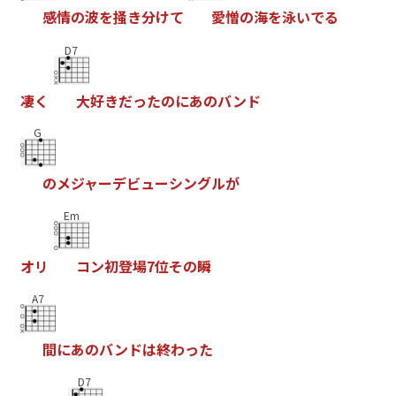
感
情
の
波
を
掻
き
分
け
て
愛
憎
の
海
を
泳
い
で
る
D7
凄
く
大
好
き
だ
っ
た
の
に
あ
の
バ
ン
ド
G
の
メ
ジ
ャ
ー
デ
ビ
ュ
ー
シ
ン
グ
ル
が
Em
オ
リ
コ
ン
初
登
場
7
位
そ
の
瞬
A7
間
に
あ
の
バ
ン
ド
は
終
わ
っ
た
D7