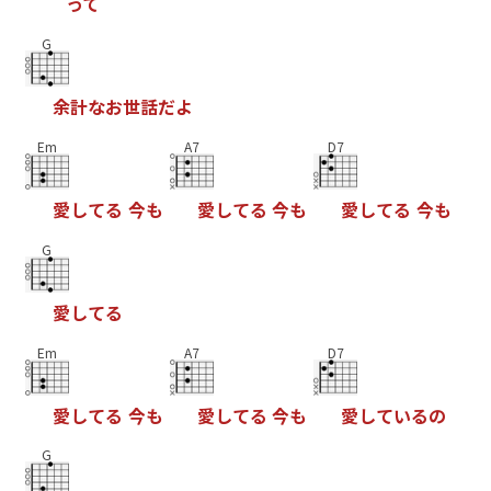
っ
て
G
余
計
な
お
世
話
だ
よ
Em
A7
D7
愛
し
て
る
今
も
愛
し
て
る
今
も
愛
し
て
る
今
も
G
愛
し
て
る
Em
A7
D7
愛
し
て
る
今
も
愛
し
て
る
今
も
愛
し
て
い
る
の
G