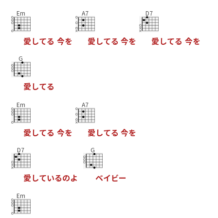
Em
A7
D7
愛
し
て
る
今
を
愛
し
て
る
今
を
愛
し
て
る
今
を
G
愛
し
て
る
Em
A7
愛
し
て
る
今
を
愛
し
て
る
今
を
D7
G
愛
し
て
い
る
の
よ
ベ
イ
ビ
ー
Em