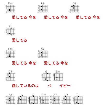
Em
A7
D7
愛
し
て
る
今
を
愛
し
て
る
今
を
愛
し
て
る
今
を
G
愛
し
て
る
Em
A7
愛
し
て
る
今
を
愛
し
て
る
今
を
D7
G
Em
愛
し
て
い
る
の
よ
ベ
イ
ビ
ー
A7
D7
G
Em
A7
D7
G