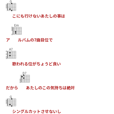
G
こ
に
も
行
け
な
い
あ
た
し
の
事
は
Em
ア
ル
バ
ム
の
7
曲
目
位
で
A7
歌
わ
れ
る
位
が
ち
ょ
う
ど
良
い
D7
だ
か
ら
あ
た
し
の
こ
の
気
持
ち
は
絶
対
G
シ
ン
グ
ル
カ
ッ
ト
さ
せ
な
い
し