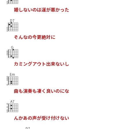
婚
し
な
い
の
は
運
が
悪
か
っ
た
D7
そ
ん
な
の
今
更
絶
対
に
G
カ
ミ
ン
グ
ア
ウ
ト
出
来
な
い
し
Em
曲
も
演
奏
も
凄
く
良
い
の
に
な
A7
ん
か
あ
の
声
が
受
け
付
け
な
い
D7