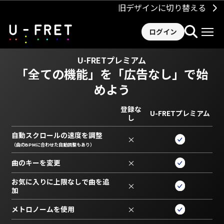
旧デザインに切り替える
ログイン
U-FRETプレミアム
「全ての機能」を
「広告なし」で始
めよう
登録な
U-FRETプレミアム
し
自動スクロールの速度を調整
×
（曲のBPMに合わせた自動調整もあり）
曲のキーを変更
×
お気に入りに上限なしで曲を追
×
加
メトロノームを使用
×