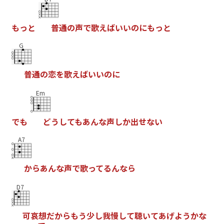
も
っ
と
普
通
の
声
で
歌
え
ば
い
い
の
に
も
っ
と
G
普
通
の
恋
を
歌
え
ば
い
い
の
に
Em
で
も
ど
う
し
て
も
あ
ん
な
声
し
か
出
せ
な
い
A7
か
ら
あ
ん
な
声
で
歌
っ
て
る
ん
な
ら
D7
可
哀
想
だ
か
ら
も
う
少
し
我
慢
し
て
聴
い
て
あ
げ
よ
う
か
な