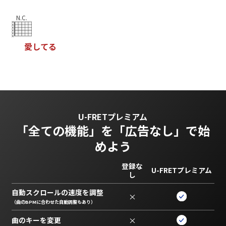
N.C.
愛
し
て
る
U-FRETプレミアム
「全ての機能」を
「広告なし」で始
めよう
登録な
U-FRETプレミアム
し
自動スクロールの速度を調整
×
（曲のBPMに合わせた自動調整もあり）
曲のキーを変更
×