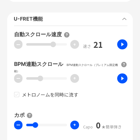
U-FRET機能
自動スクロール速度
21
ー
+
速さ
BPM連動スクロール
BPM連動スクロール（プレミアム限定機
能）
ー
+
メトロノームを同時に流す
カポ
0
ー
+
Capo
★簡単弾き