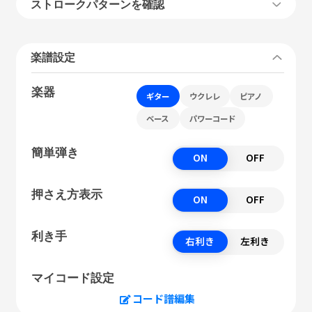
ストロークパターンを確認
楽譜設定
楽器
ギター
ウクレレ
ピアノ
ベース
パワーコード
簡単弾き
ON
OFF
押さえ方表示
ON
OFF
利き手
右利き
左利き
マイコード設定
コード譜編集