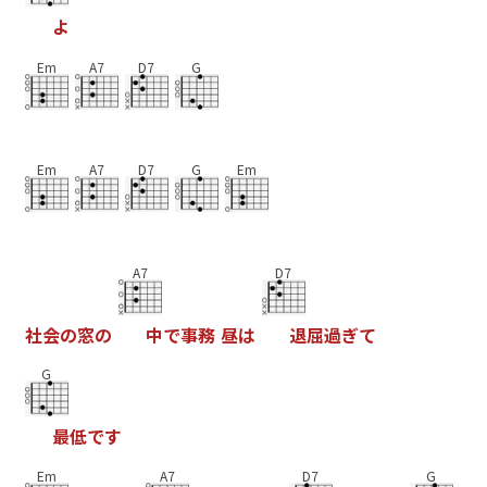
よ
Em
A7
D7
G
Em
A7
D7
G
Em
A7
D7
社
会
の
窓
の
中
で
事
務
昼
は
退
屈
過
ぎ
て
G
最
低
で
す
Em
A7
D7
G