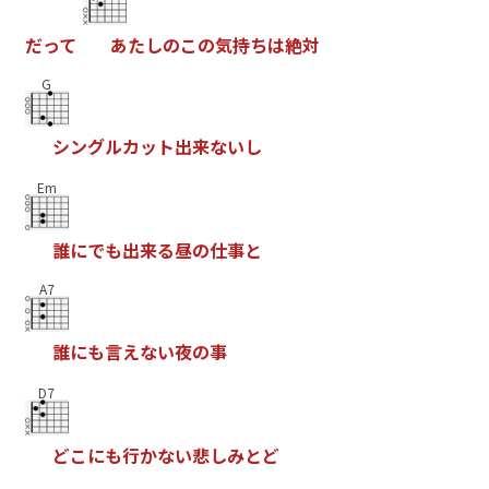
だ
っ
て
あ
た
し
の
こ
の
気
持
ち
は
絶
対
G
シ
ン
グ
ル
カ
ッ
ト
出
来
な
い
し
Em
誰
に
で
も
出
来
る
昼
の
仕
事
と
A7
誰
に
も
言
え
な
い
夜
の
事
D7
ど
こ
に
も
行
か
な
い
悲
し
み
と
ど