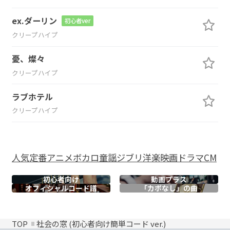
ex.ダーリン
初心者ver
クリープハイプ
憂、燦々
クリープハイプ
ラブホテル
クリープハイプ
人気
定番
アニメ
ボカロ
童謡
ジブリ
洋楽
映画
ドラマ
CM
初心者向け
動画プラス
オフィシャル
コード譜
「カポなし」の曲
TOP
社会の窓 (初心者向け簡単コード ver.)