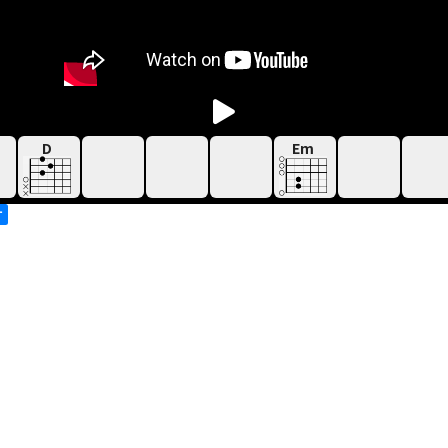
D
Em
す