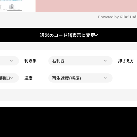
Powered by 
GliaStud
Mute
通常のコード譜表示に変更
利き手
押さえ方
速度