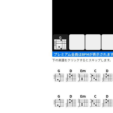
G
プレミアム会員はBPMが表示されま
下の楽譜をクリックするとスキップします。
G
D
Em
C
D
G
D
Em
C
D