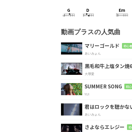
G
D
Em
世界
の果てに
落
動画プラスの人気曲
C
G
Am7
マリーゴールド
初心者
あいみょん
手を伸
ばしても
黒毛和牛上塩タン焼6
G
D
Em
大塚愛
泣きた
い心
画面
SUMMER SONG
初心
YUI
C
G
Am7
君はロックを聴かな
絵文字
はいつも
あいみょん
さよならエレジー
初
Em
D
C
D