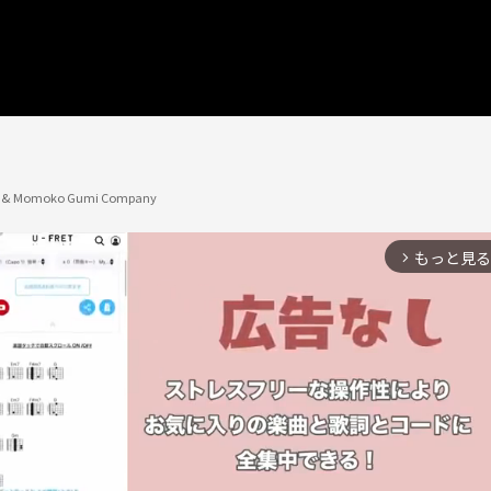
d & Momoko Gumi Company
もっと見る
arrow_forward_ios