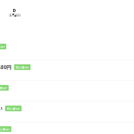
D
ちて
く君に
D
ver
するり
消えてく
80円
初心者ver
D
で笑う
者ver
D
い
初心者ver
嘘を
ついてる
心者ver
Em
D
C
D