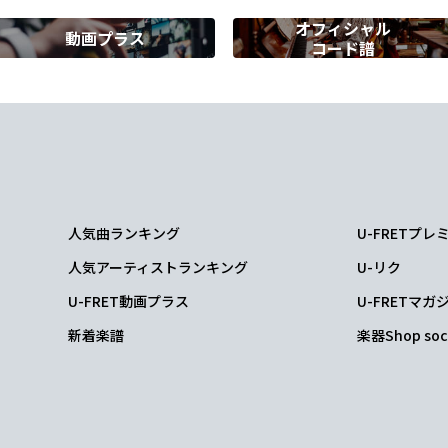
オフィシャル
動画プラス
コード譜
D
人気曲ランキング
U-FRETプ
D
人気アーティストランキング
U-リク
澄
ますように
U-FRET動画プラス
U-FRETマガ
新着楽譜
楽器Shop soc
D
い風が