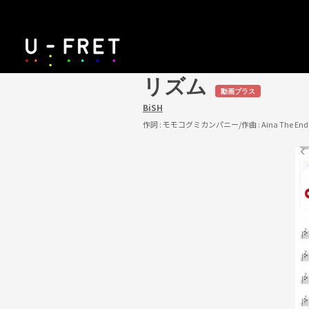
リズム
動画プラス
BiSH
作詞 :
モモコグミカンパニー
/作曲 :
Aina The En