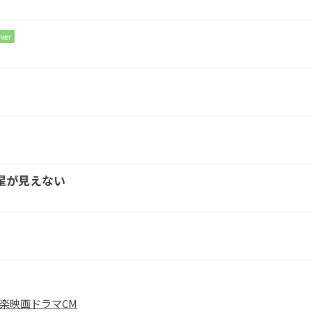
会い
たくな
い oh
baby
ver
Bm7
あ
ぁ
ふり
星が見えない
D
Em
C
D
G
D
た
まだ
夢
が覚
めな
い
Em
D
楽
映画
ドラマ
CM
、
はぁ