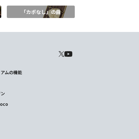
「カポなし」の曲
レミアムの機能
ジン
oco