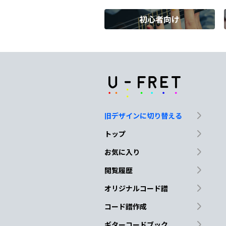
初心者向け
Am7
Bm7
Cm
嫌だ
嫌だ
嫌だ嫌だ
G
D
Em
D
C
旧デザインに切り替える
G
D
Em
トップ
悲し
い記憶
研ぎ
お気に入り
閲覧履歴
C
G
Am7
オリジナルコード譜
瞼
閉じたら
切な
コード譜作成
ギターコードブック