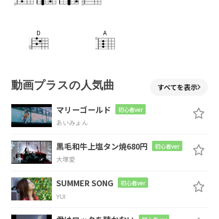
D
A
あの
ね いつの間に
か
C
動画プラスの人気曲
すべてを表示
気づいたん
だ 愛に
マリーゴールド
初心者ver
あいみょん
B7
黒毛和牛上塩タン焼680円
初心者ver
もし
カタチがあって
大塚愛
Em
B
SUMMER SONG
初心者ver
YUI
それがすで
に