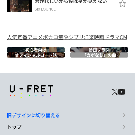
君が眩しいから僕は星が見えない
あ
なたのこ
とを知
る
た
びに
SIX LOUNGE
F#7
Bm
Em
その
カタチは
もう
人気
定番
アニメ
ボカロ
童謡
ジブリ
洋楽
映画
ドラマ
CM
A
G
F#
初心者向け
動画プラス
オフィシャル
コード譜
「カポなし」の曲
あな
た
じゃな
きゃ
Em
A
A#
C
きっ
と隙間を
作ってし
まう
ね
D
G
旧デザインに切り替える
あの
ね 大好
きだよ
トップ
A
D
A