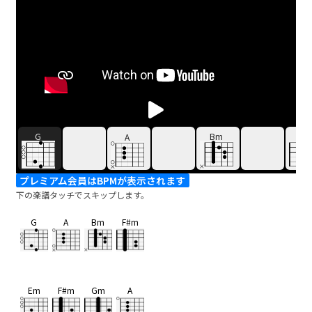
G
Bm
F#
A
プレミアム会員はBPMが表示されます
下の楽譜タッチでスキップします。
G
A
Bm
F#m
Em
F#m
Gm
A