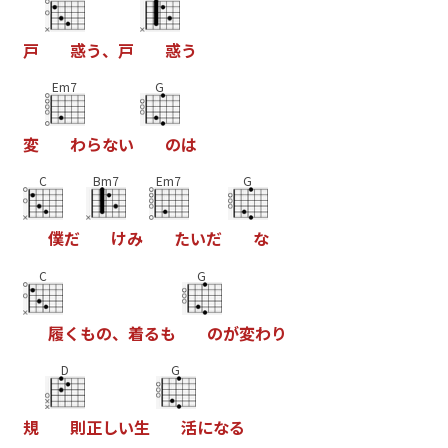
戸
惑
う
、
戸
惑
う
Em7
G
変
わ
ら
な
い
の
は
C
Bm7
Em7
G
僕
だ
け
み
た
い
だ
な
C
G
履
く
も
の
、
着
る
も
の
が
変
わ
り
D
G
規
則
正
し
い
生
活
に
な
る