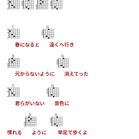
C
G
春
に
な
る
と
遠
く
へ
行
き
D
G
元
か
ら
な
い
よ
う
に
消
え
て
っ
た
C
G
君
ら
が
い
な
い
景
色
に
D
G
慣
れ
る
よ
う
に
早
足
で
歩
く
よ