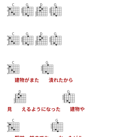
C
G
D
G
C
G
D
G
C
G
建
物
が
ま
た
潰
れ
た
か
ら
D
G
見
え
る
よ
う
に
な
っ
た
建
物
や
C
G