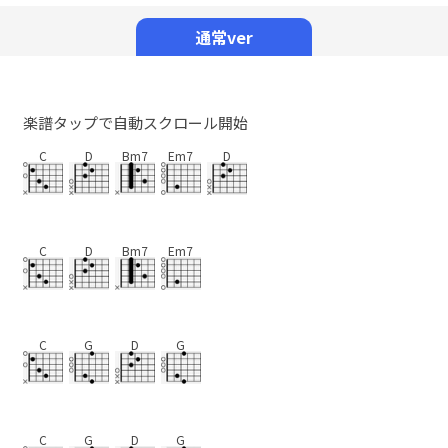
Mute
通常ver
楽譜タップで自動スクロール開始
C
D
Bm7
Em7
D
C
D
Bm7
Em7
C
G
D
G
C
G
D
G