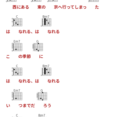
西
に
あ
る
東
の
京
へ
行
っ
て
し
ま
っ
た
C
Bm7
は
な
れ
る
、
は
な
れ
る
Em7
G
こ
の
季
節
に
C
Bm7
は
な
れ
る
、
は
な
れ
る
Em7
G
い
つ
ま
で
だ
ろ
う
C
Bm7