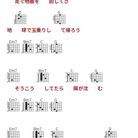
足
で
地
面
を
回
し
て
さ
D
G
地
球
で
玉
乗
り
し
て
帰
ろ
う
Em7
Bm7
C
G
Em7
Bm7
C
G
そ
う
こ
う
し
て
た
ら
陽
が
沈
む
Em7
Bm7
C
G
Em7
Bm7
C
D