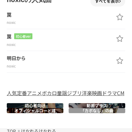
すべてを表示
罠
noxic
罠
初心者ver
noxic
明日から
noxic
人気
定番
アニメ
ボカロ
童謡
ジブリ
洋楽
映画
ドラマ
CM
初心者向け
動画プラス
オフィシャル
コード譜
「カポなし」の曲
TOP
はなれるはなれる