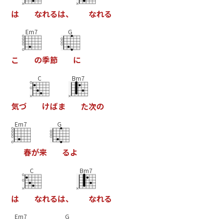
は
な
れ
る
は
、
な
れ
る
Em7
G
こ
の
季
節
に
C
Bm7
気
づ
け
ば
ま
た
次
の
Em7
G
春
が
来
る
よ
C
Bm7
は
な
れ
る
は
、
な
れ
る
Em7
G