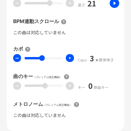
21
ー
+
速さ
BPM連動スクロール
この曲は対応していません
カポ
3
ー
+
Capo
★簡単弾き
曲のキー
（プレミアム限定機能）
0
ー
+
キー
原曲キー
メトロノーム
（プレミアム限定機能）
この曲は対応していません