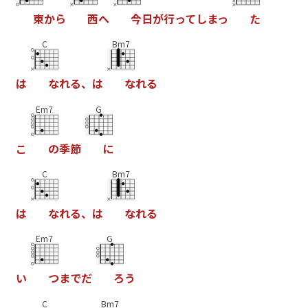
東
か
ら
西
へ
今
日
が
行
っ
て
し
ま
っ
た
C
Bm7
は
な
れ
る
、
は
な
れ
る
Em7
G
こ
の
季
節
に
C
Bm7
は
な
れ
る
、
は
な
れ
る
Em7
G
い
つ
ま
で
だ
ろ
う
C
Bm7