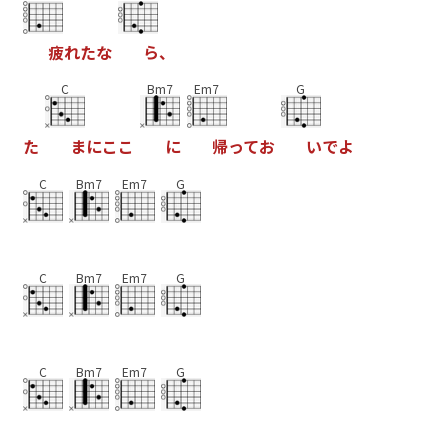
疲
れ
た
な
ら
、
C
Bm7
Em7
G
た
ま
に
こ
こ
に
帰
っ
て
お
い
で
よ
C
Bm7
Em7
G
C
Bm7
Em7
G
C
Bm7
Em7
G