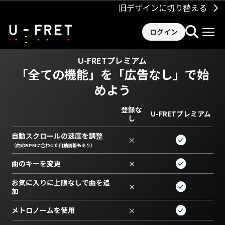
旧デザインに切り替える
ログイン
U-FRETプレミアム
「全ての機能」を
「広告なし」で始
めよう
登録な
U-FRETプレミアム
し
自動スクロールの速度を調整
×
（曲のBPMに合わせた自動調整もあり）
曲のキーを変更
×
お気に入りに上限なしで曲を追
×
加
メトロノームを使用
×