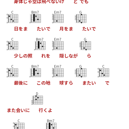
身
体
じ
ゃ
空
は
飛
べ
な
い
け
ど
で
も
C
Bm7
Em7
G
日
を
ま
た
い
で
月
を
ま
た
い
で
C
Bm7
Em7
G
少
し
の
照
れ
を
隠
し
な
が
ら
C
Bm7
Em7
G
C
最
後
に
こ
の
地
球
す
ら
ま
た
い
で
D
ま
た
会
い
に
行
く
よ
C
Bm7