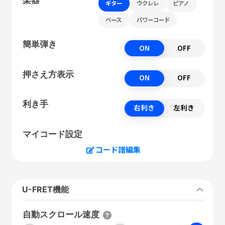
ギター
ウクレレ
ピアノ
ベース
パワーコード
簡単弾き
ON
OFF
押さえ方表示
ON
OFF
利き手
右利き
左利き
マイコード設定
コード譜編集
U-FRET機能
自動スクロール速度