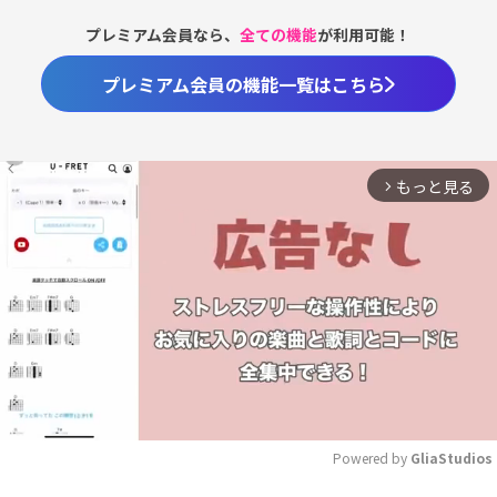
プレミアム会員なら、
全ての機能
が利用可能！
プレミアム会員の機能一覧はこちら
もっと見る
arrow_forward_ios
Powered by 
GliaStudios