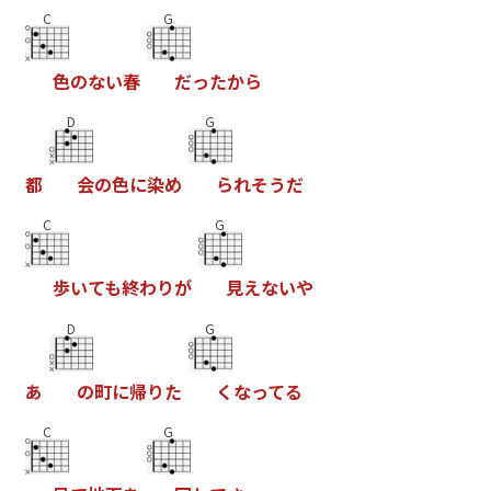
C
G
色
の
な
い
春
だ
っ
た
か
ら
D
G
都
会
の
色
に
染
め
ら
れ
そ
う
だ
C
G
歩
い
て
も
終
わ
り
が
見
え
な
い
や
D
G
あ
の
町
に
帰
り
た
く
な
っ
て
る
C
G