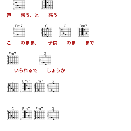
戸
惑
う
、
と
惑
う
Em7
G
C
Bm7
こ
の
ま
ま
、
子
供
の
ま
ま
で
Em7
G
い
ら
れ
る
で
し
ょ
う
か
C
Bm7
Em7
G
C
Bm7
Em7
G