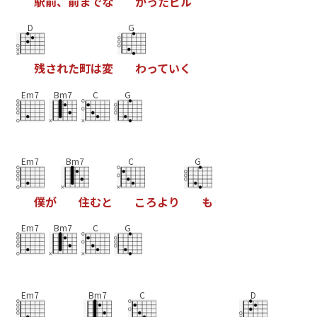
駅
前
、
前
ま
で
な
か
っ
た
ビ
ル
D
G
残
さ
れ
た
町
は
変
わ
っ
て
い
く
Em7
Bm7
C
G
Em7
Bm7
C
G
僕
が
住
む
と
こ
ろ
よ
り
も
Em7
Bm7
C
G
Em7
Bm7
C
D