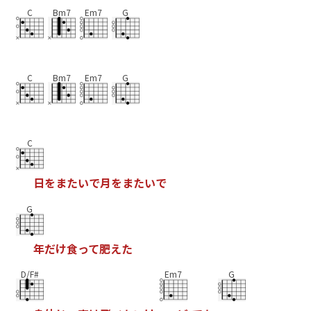
C
Bm7
Em7
G
C
Bm7
Em7
G
C
日
を
ま
た
い
で
月
を
ま
た
い
で
G
年
だ
け
食
っ
て
肥
え
た
D/F#
Em7
G