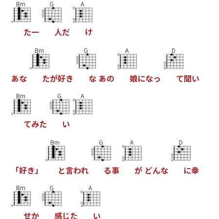
Bm
G
A
た
一
人
だ
け
Bm
G
A
D
あ
な
た
が
好
き
な
あ
の
娘
に
な
っ
て
聞
い
Bm
G
A
て
み
た
い
Bm
G
A
D
「
好
き
」
と
言
わ
れ
る
事
が
ど
ん
な
に
幸
Bm
G
A
せ
か
感
じ
た
い