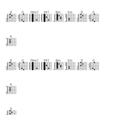
D
G
F#m7
F#7
Bm
Em
D
G
A
D
G
F#m7
F#7
Bm
Em
D
G
A
D