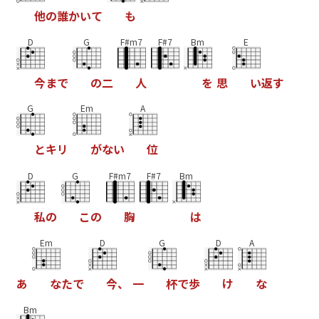
他
の
誰
か
い
て
も
D
G
F#m7
F#7
Bm
E
今
ま
で
の
二
人
を
思
い
返
す
G
Em
A
と
キ
リ
が
な
い
位
D
G
F#m7
F#7
Bm
私
の
こ
の
胸
は
Em
D
G
D
A
あ
な
た
で
今
、
一
杯
で
歩
け
な
Bm