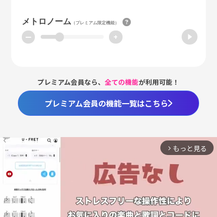
メトロノーム
（プレミアム限定機能）
ー
+
プレミアム会員なら、
全ての機能
が利用可能！
プレミアム会員の機能一覧はこちら
もっと見る
arrow_forward_ios