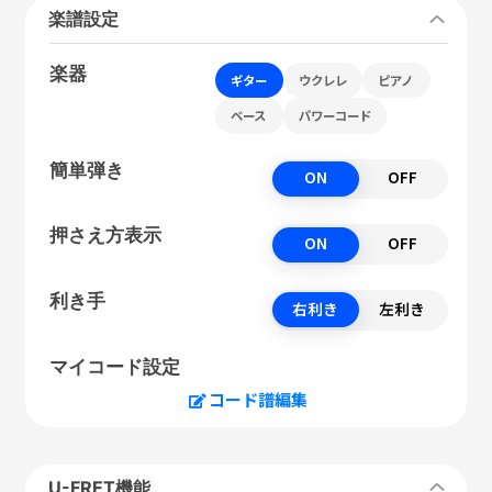
楽譜設定
楽器
ギター
ウクレレ
ピアノ
ベース
パワーコード
簡単弾き
ON
OFF
押さえ方表示
ON
OFF
利き手
右利き
左利き
マイコード設定
コード譜編集
U-FRET機能