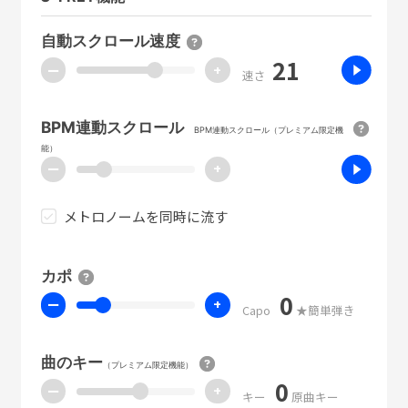
自動スクロール速度
21
ー
+
速さ
BPM連動スクロール
BPM連動スクロール（プレミアム限定機
能）
ー
+
メトロノームを同時に流す
カポ
0
ー
+
Capo
★簡単弾き
曲のキー
（プレミアム限定機能）
0
ー
+
キー
原曲キー