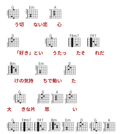
G
Em
A
う
切
な
い
恋
心
D
G
F#m7
F#7
「
好
き
」
と
い
う
た
っ
た
そ
れ
だ
Bm
Em
D
け
の
気
持
ち
で
動
い
た
G
D
A
D
大
き
な
片
思
い
G
F#m7
F#7
Bm
Em
D
G
A