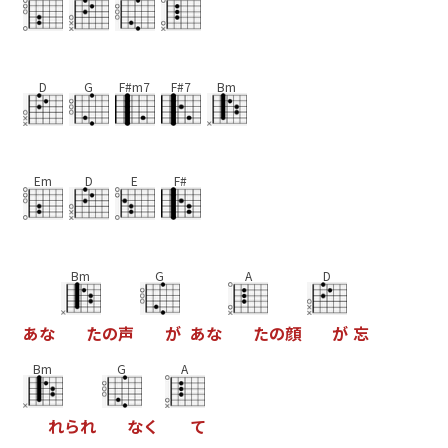
D
G
F#m7
F#7
Bm
Em
D
E
F#
Bm
G
A
D
あ
な
た
の
声
が
あ
な
た
の
顔
が
忘
Bm
G
A
れ
ら
れ
な
く
て