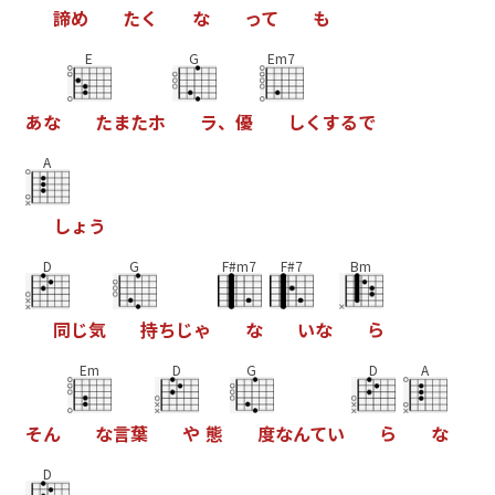
諦
め
た
く
な
っ
て
も
E
G
Em7
あ
な
た
ま
た
ホ
ラ
、
優
し
く
す
る
で
A
し
ょ
う
D
G
F#m7
F#7
Bm
同
じ
気
持
ち
じ
ゃ
な
い
な
ら
Em
D
G
D
A
そ
ん
な
言
葉
や
態
度
な
ん
て
い
ら
な
D