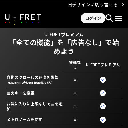
旧デザインに切り替える
ログイン
U-FRETプレミアム
「全ての機能」を
「広告なし」で始
めよう
登録な
U-FRETプレミアム
し
自動スクロールの速度を調整
×
（曲のBPMに合わせた自動調整もあり）
曲のキーを変更
×
お気に入りに上限なしで曲を追
×
加
メトロノームを使用
×