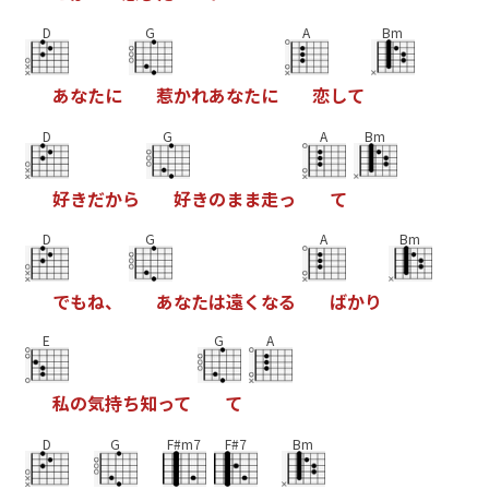
D
G
A
Bm
あ
な
た
に
惹
か
れ
あ
な
た
に
恋
し
て
D
G
A
Bm
好
き
だ
か
ら
好
き
の
ま
ま
走
っ
て
D
G
A
Bm
で
も
ね
、
あ
な
た
は
遠
く
な
る
ば
か
り
E
G
A
私
の
気
持
ち
知
っ
て
て
D
G
F#m7
F#7
Bm