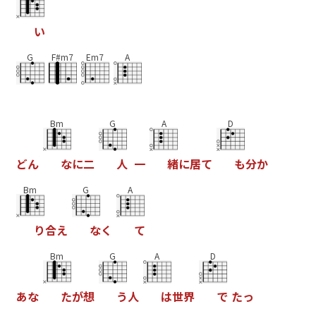
い
G
F#m7
Em7
A
Bm
G
A
D
ど
ん
な
に
二
人
一
緒
に
居
て
も
分
か
Bm
G
A
り
合
え
な
く
て
Bm
G
A
D
あ
な
た
が
想
う
人
は
世
界
で
た
っ