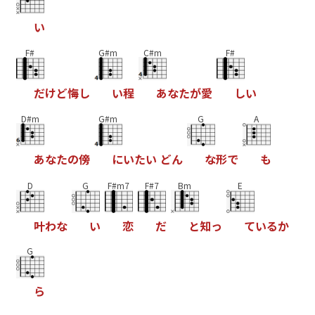
い
F#
G#m
C#m
F#
だ
け
ど
悔
し
い
程
あ
な
た
が
愛
し
い
D#m
G#m
G
A
あ
な
た
の
傍
に
い
た
い
ど
ん
な
形
で
も
D
G
F#m7
F#7
Bm
E
叶
わ
な
い
恋
だ
と
知
っ
て
い
る
か
G
ら