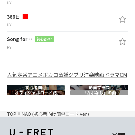
HY
366日
HY
Song for…
初心者ver
HY
人気
定番
アニメ
ボカロ
童謡
ジブリ
洋楽
映画
ドラマ
CM
初心者向け
動画プラス
オフィシャル
コード譜
「カポなし」の曲
TOP
NAO (初心者向け簡単コード ver.)