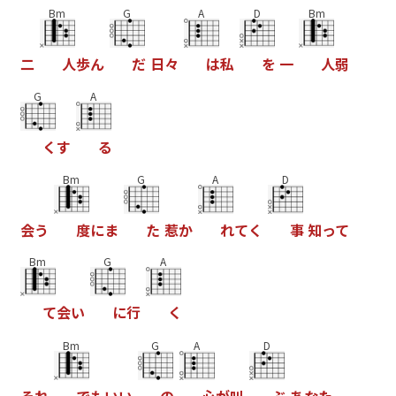
Bm
G
A
D
Bm
二
人
歩
ん
だ
日
々
は
私
を
一
人
弱
G
A
く
す
る
Bm
G
A
D
会
う
度
に
ま
た
惹
か
れ
て
く
事
知
っ
て
Bm
G
A
て
会
い
に
行
く
Bm
G
A
D
そ
れ
で
も
い
い
の
心
が
叫
ぶ
あ
な
た