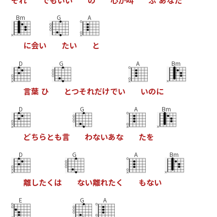
Bm
G
A
に
会
い
た
い
と
D
G
A
Bm
言
葉
ひ
と
つ
そ
れ
だ
け
で
い
い
の
に
D
G
A
Bm
ど
ち
ら
と
も
言
わ
な
い
あ
な
た
を
D
G
A
Bm
離
し
た
く
は
な
い
離
れ
た
く
も
な
い
E
G
A