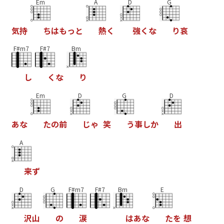
Em
A
D
G
気
持
ち
は
も
っ
と
熱
く
強
く
な
り
哀
F#m7
F#7
Bm
し
く
な
り
Em
D
G
D
あ
な
た
の
前
じ
ゃ
笑
う
事
し
か
出
A
来
ず
D
G
F#m7
F#7
Bm
E
沢
山
の
涙
は
あ
な
た
を
想