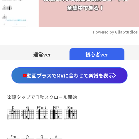
Powered by 
GliaStudios
Mute
通常ver
初心者ver
動画プラスでMVに合わせて楽譜を表示
楽譜タップで自動スクロール開始
D
G
F#m7
F#7
Bm
Em
D
G
A