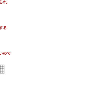
ら
れ
す
る
い
の
で