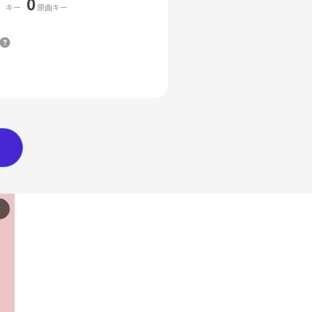
0
キー
原曲キー