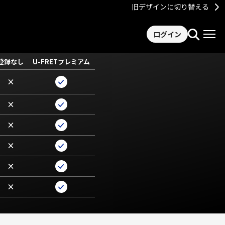
旧デザインに切り替える
ログイン
登録なし
U-FRETプレミアム
×
×
×
×
×
×