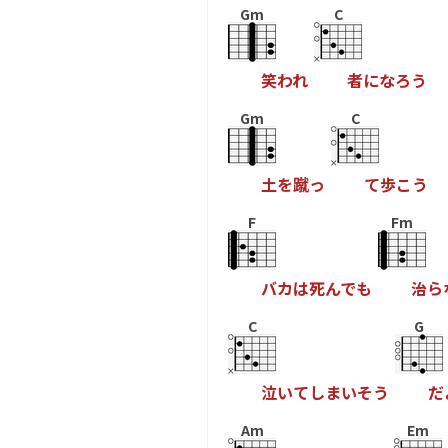
Gm
C
笑
わ
れ
者
に
な
ろ
う
Gm
C
土
を
蹴
っ
て
歩
こ
う
F
Fm
バ
カ
は
死
ん
で
も
治
ら
C
G
泣
い
て
し
ま
い
そ
う
だ
Am
Em