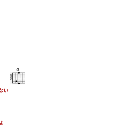
G
な
い
よ