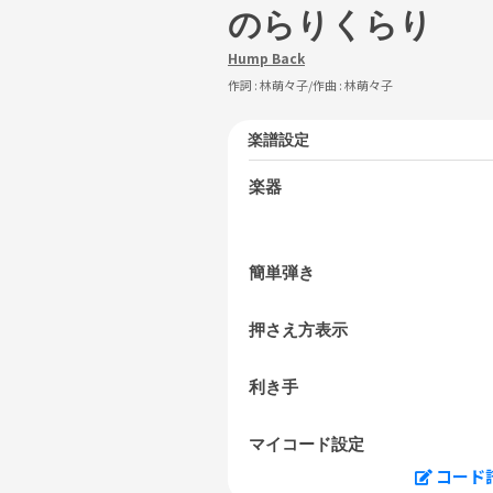
のらりくらり
Hump Back
作詞 :
林萌々子
/作曲 :
林萌々子
楽譜設定
楽器
簡単弾き
押さえ方表示
利き手
マイコード設定
コード