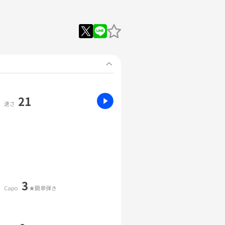
21
速さ
3
Capo
★簡単弾き