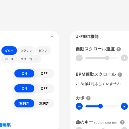
U-FRET機能
自動スクロール速度
ギター
ウクレレ
ピアノ
ー
+
ベース
パワーコード
ON
OFF
BPM連動スクロール
この曲は対応していません
ON
OFF
カポ
右利き
左利き
ー
+
曲のキー
（プレミアム限定機能）
譜編集