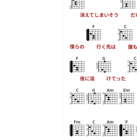
消
え
て
し
ま
い
そ
う
だ
F
C
僕
ら
の
行
く
先
は
誰
F
G
C
夜
に
溶
け
て
っ
た
C
G
Am
Em
Fm
C
Am
F