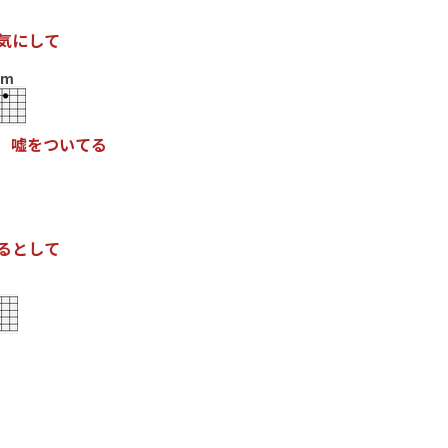
気
に
し
て
Dm
嘘
を
つ
い
て
る
る
と
し
て