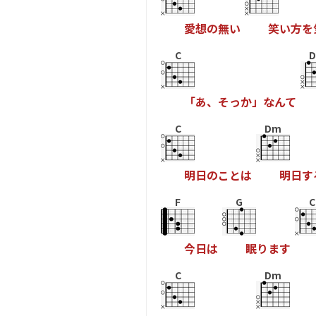
愛
想
の
無
い
笑
い
方
を
C
「
あ
、
そ
っ
か
」
な
ん
て
C
Dm
明
日
の
こ
と
は
明
日
す
F
G
C
今
日
は
眠
り
ま
す
C
Dm