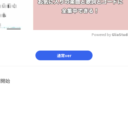
Powered by 
GliaStud
Mute
通常ver
ル開始