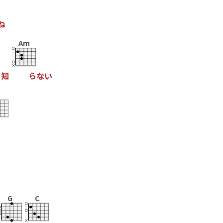
ね
Am
も
知
ら
な
い
G
C