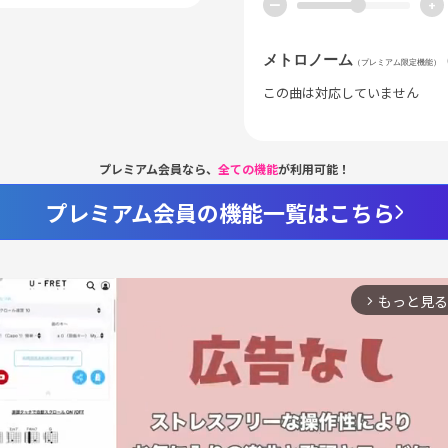
ー
+
メトロノーム
（プレミアム限定機能）
この曲は対応していません
プレミアム会員なら、
全ての機能
が利用可能！
プレミアム会員の機能一覧はこちら
もっと見る
arrow_forward_ios