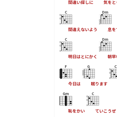
間
違
い
探
し
に
気
を
と
C
Dm
間
違
え
な
い
よ
う
息
を
C
Dm
明
日
は
と
に
か
く
朝
早
F
G
C
今
日
は
眠
り
ま
す
Gm
C
恥
を
か
い
て
い
こ
う
ぜ