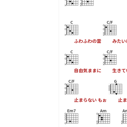
C
C/F
ふ
わ
ふ
わ
の
雲
み
た
い
C
C/F
自
由
気
ま
ま
に
生
き
て
C/F
G
止
ま
ら
な
い
も
ぉ
止
ま
Em7
Am
A