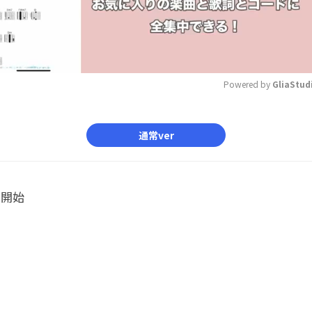
Powered by 
GliaStud
Mute
通常ver
ル開始