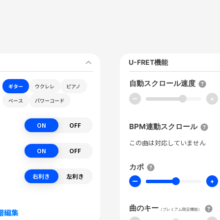
U-FRET機能
自動スクロール速度
ギター
ウクレレ
ピアノ
ー
+
ベース
パワーコード
ON
OFF
BPM連動スクロール
この曲は対応していません
ON
OFF
カポ
右利き
左利き
ー
+
曲のキー
（プレミアム限定機能）
譜編集