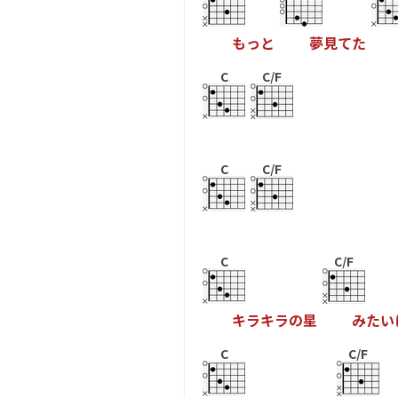
も
っ
と
夢
見
て
た
C
C/F
C
C/F
C
C/F
キ
ラ
キ
ラ
の
星
み
た
い
C
C/F