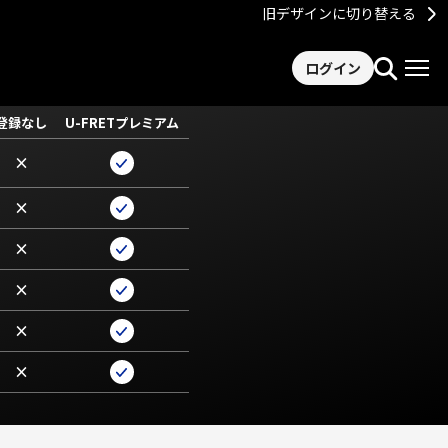
旧デザインに切り替える
ログイン
登録なし
U-FRETプレミアム
×
×
×
×
×
×