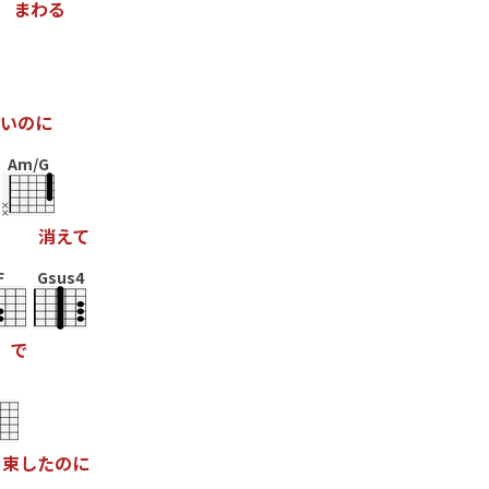
ま
わ
る
い
の
に
Am/G
消
え
て
F
Gsus4
で
束
し
た
の
に