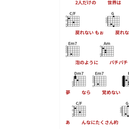
2
人
だ
け
の
世
界
は
C/F
G
戻
れ
な
い
も
ぉ
戻
れ
な
Em7
Am
泡
の
よ
う
に
パ
チ
パ
チ
Dm7
Em7
夢
な
ら
覚
め
な
い
C/F
G
あ
ん
な
に
た
く
さ
ん
約