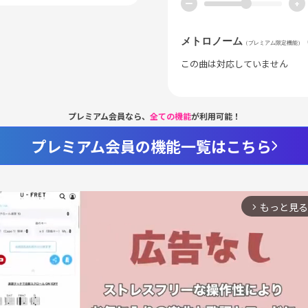
ー
+
メトロノーム
（プレミアム限定機能）
この曲は対応していません
プレミアム会員なら、
全ての機能
が利用可能！
プレミアム会員の機能一覧はこちら
もっと見る
arrow_forward_ios