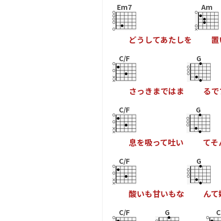
Em7
Am
ど
う
し
て
あ
た
し
を
置
C/F
G
さ
っ
き
ま
で
は
ま
る
で
C/F
G
息
を
吸
っ
て
吐
い
て
そ
C/F
G
酸
い
も
甘
い
も
な
ん
て
C/F
G
C