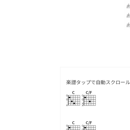
楽譜タップで自動スクロー
C
C/F
C
C/F