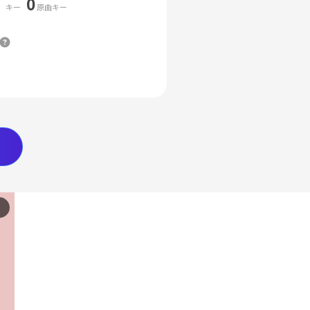
0
キー
原曲キー