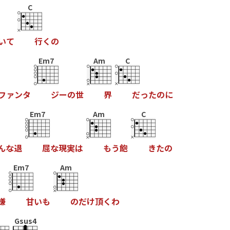
C
い
て
行
く
の
Em7
Am
C
フ
ァ
ン
タ
ジ
ー
の
世
界
だ
っ
た
の
に
Em7
Am
C
ん
な
退
屈
な
現
実
は
も
う
飽
き
た
の
Em7
Am
嫌
甘
い
も
の
だ
け
頂
く
わ
Gsus4