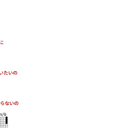
に
い
た
い
の
ら
な
い
の
m/G