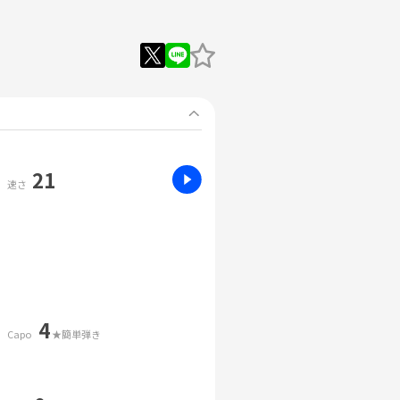
21
速さ
4
Capo
★簡単弾き