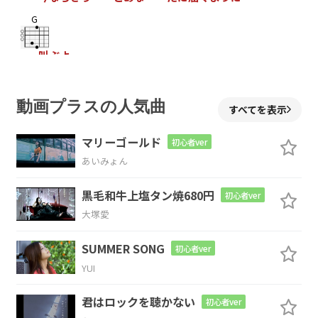
G
叫ぶよ
Em
C
D
G
D
動画プラスの人気曲
すべてを表示
マリーゴールド
初心者ver
Em
C
D
あいみょん
黒毛和牛上塩タン焼680円
初心者ver
大塚愛
Em
C
D
SUMMER SONG
初心者ver
いつから
かその目に
映る景色全てが
YUI
Em
C
D
君はロックを聴かない
初心者ver