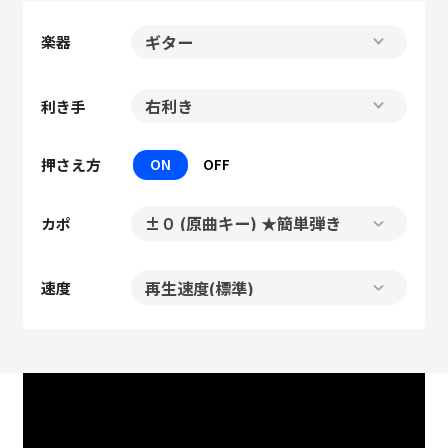
楽器
利き手
押さえ方
ON
OFF
カポ
速度