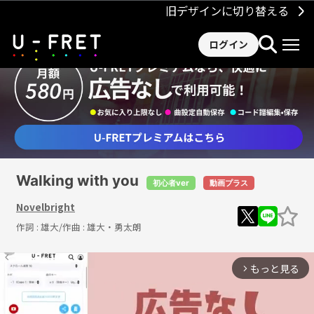
旧デザインに切り替える
ログイン
Walking with you
初心者ver
動画プラス
Novelbright
作詞 :
雄大
/作曲 :
雄大・勇太朗
もっと見る
arrow_forward_ios