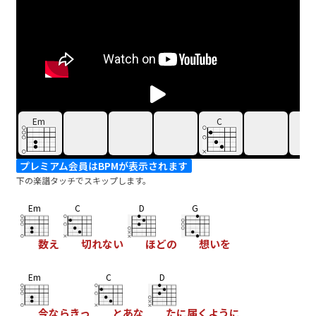
Em
C
プレミアム会員はBPMが表示されます
下の楽譜タッチでスキップします。
Em
C
D
G
数え
切れない
ほどの
想いを
Em
C
D
今ならきっ
とあな
たに届くように