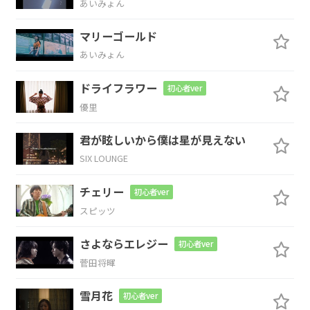
あいみょん
まるで
光の無い
闇の中を見ているよう
マリーゴールド
Em
C
D
G
D
あいみょん
ドライフラワー
初心者ver
優里
Em
C
D
君が眩しいから僕は星が見えない
SIX LOUNGE
Em
C
D
チェリー
初心者ver
スピッツ
悲しみに
怯え逃げ出
しそうになった時
さよならエレジー
初心者ver
Em
C
D
G
菅田将暉
あなた
がくれた
言葉に
救われたん
雪月花
初心者ver