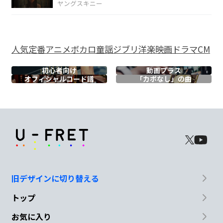
ヤングスキニー
だよ
Am
Bm
C
人気
定番
アニメ
ボカロ
童謡
ジブリ
洋楽
映画
ドラマ
CM
鏡に映る自
分が
徐々に徐々に
初心者向け
動画プラス
オフィシャル
コード譜
「カポなし」の曲
D
C
Bm
魔法がか
かった
ように
変わってい
C
くけど
旧デザインに切り替える
Am
Bm
トップ
相変わらず無邪
気な笑顔の
お気に入り