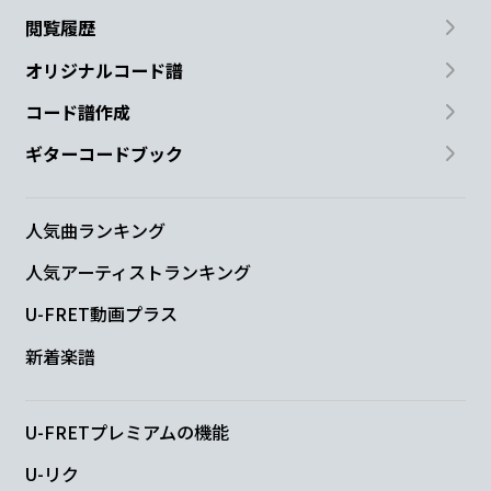
C
D
B7
閲覧履歴
オリジナルコード譜
あな
たを見ていた
いか
ら
コード譜作成
Em
C
D
G
D
ギターコードブック
数え
切れないほ
どの
想い
を
人気曲ランキング
Em
C
D
人気アーティストランキング
いつまでも
贈り続けてくんだ
ずっとず
U-FRET動画プラス
B7
新着楽譜
っと先
も
Em
C
D
G
D
U-FRETプレミアムの機能
U-リク
繰り
返し
心に
誓う
よ