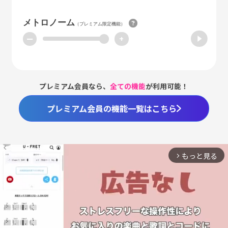
メトロノーム
（プレミアム限定機能）
ー
+
プレミアム会員なら、
全ての機能
が利用可能！
プレミアム会員の機能一覧はこちら
もっと見る
arrow_forward_ios