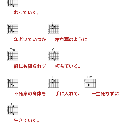
わ
っ
て
い
く
。
C
D
年
老
い
て
い
つ
か
枯
れ
葉
の
よ
う
に
Em
G
誰
に
も
知
ら
れ
ず
朽
ち
て
い
く
。
C
D
Em
不
死
身
の
身
体
を
手
に
入
れ
て
、
一
生
死
な
ず
に
G
生
き
て
い
く
。