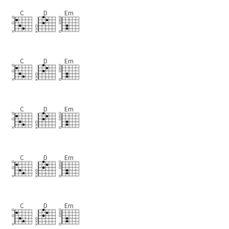
C
D
Em
C
D
Em
C
D
Em
C
D
Em
C
D
Em