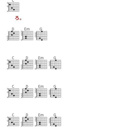
C
ろ
。
D
Em
G
C
D
Em
G
C
D
Em
G
C
D
Em
G