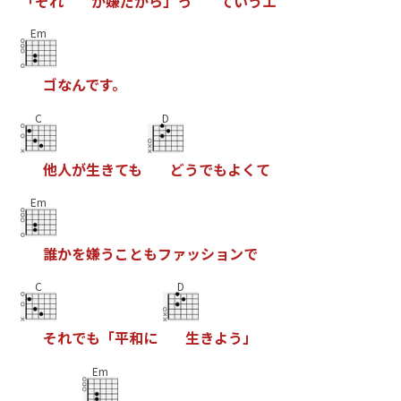
「
そ
れ
が
嫌
だ
か
ら
」
っ
て
い
う
エ
Em
ゴ
な
ん
で
す
。
C
D
他
人
が
生
き
て
も
ど
う
で
も
よ
く
て
Em
誰
か
を
嫌
う
こ
と
も
フ
ァ
ッ
シ
ョ
ン
で
C
D
そ
れ
で
も
「
平
和
に
生
き
よ
う
」
Em