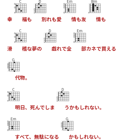
C
D
Em
Bm
幸
福
も
別
れ
も
愛
情
も
友
情
も
C
D
Em
滑
稽
な
夢
の
戯
れ
で
全
部
カ
ネ
で
買
え
る
G
代
物
。
C
D
明
日
、
死
ん
で
し
ま
う
か
も
し
れ
な
い
。
Em
G
す
べ
て
、
無
駄
に
な
る
か
も
し
れ
な
い
。