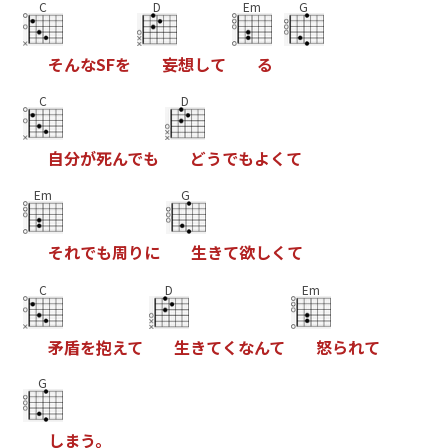
C
D
Em
G
そ
ん
な
S
F
を
妄
想
し
て
る
C
D
自
分
が
死
ん
で
も
ど
う
で
も
よ
く
て
Em
G
そ
れ
で
も
周
り
に
生
き
て
欲
し
く
て
C
D
Em
矛
盾
を
抱
え
て
生
き
て
く
な
ん
て
怒
ら
れ
て
G
し
ま
う
。