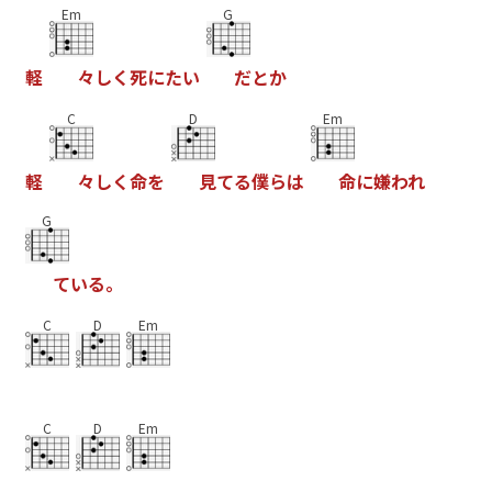
Em
G
軽
々
し
く
死
に
た
い
だ
と
か
C
D
Em
軽
々
し
く
命
を
見
て
る
僕
ら
は
命
に
嫌
わ
れ
G
て
い
る
。
C
D
Em
C
D
Em