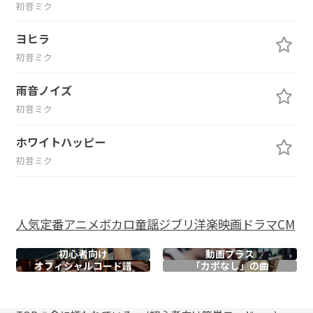
初音ミク
ヨヒラ
初音ミク
雨音ノイズ
初音ミク
ホワイトハッピー
初音ミク
人気
定番
アニメ
ボカロ
童謡
ジブリ
洋楽
映画
ドラマ
CM
初心者向け
動画プラス
オフィシャル
コード譜
「カポなし」の曲