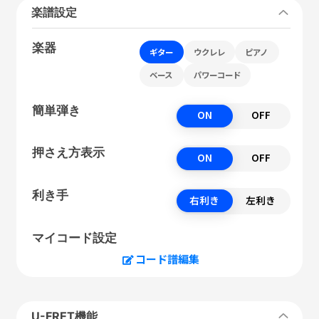
楽譜設定
楽器
ギター
ウクレレ
ピアノ
ベース
パワーコード
簡単弾き
ON
OFF
押さえ方表示
ON
OFF
利き手
右利き
左利き
マイコード設定
コード譜編集
U-FRET機能