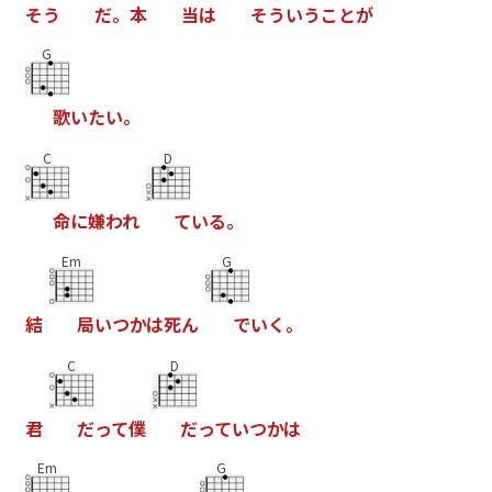
そ
う
だ
。
本
当
は
そ
う
い
う
こ
と
が
G
歌
い
た
い
。
C
D
命
に
嫌
わ
れ
て
い
る
。
Em
G
結
局
い
つ
か
は
死
ん
で
い
く
。
C
D
君
だ
っ
て
僕
だ
っ
て
い
つ
か
は
Em
G