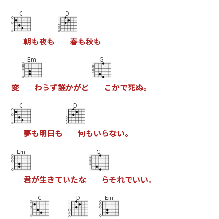
C
D
朝
も
夜
も
春
も
秋
も
Em
G
変
わ
ら
ず
誰
か
が
ど
こ
か
で
死
ぬ
。
C
D
夢
も
明
日
も
何
も
い
ら
な
い
。
Em
G
君
が
生
き
て
い
た
な
ら
そ
れ
で
い
い
。
C
D
Em