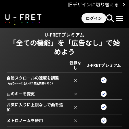
旧デザインに切り替える
ログイン
U-FRETプレミアム
「全ての機能」を
「広告なし」で始
めよう
登録な
U-FRETプレミアム
し
自動スクロールの速度を調整
×
（曲のBPMに合わせた自動調整もあり）
曲のキーを変更
×
お気に入りに上限なしで曲を追
×
加
メトロノームを使用
×