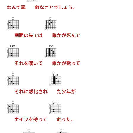
な
ん
て
素
敵
な
こ
と
で
し
ょ
う
。
C
D
画
面
の
先
で
は
誰
か
が
死
ん
で
Em
Bm
そ
れ
を
嘆
い
て
誰
か
が
歌
っ
て
C
Bm
そ
れ
に
感
化
さ
れ
た
少
年
が
C
Em
ナ
イ
フ
を
持
っ
て
走
っ
た
。
C
D