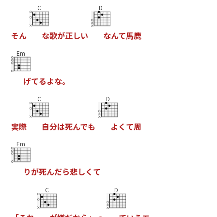
C
D
そ
ん
な
歌
が
正
し
い
な
ん
て
馬
鹿
Em
げ
て
る
よ
な
。
C
D
実
際
自
分
は
死
ん
で
も
よ
く
て
周
Em
り
が
死
ん
だ
ら
悲
し
く
て
C
D