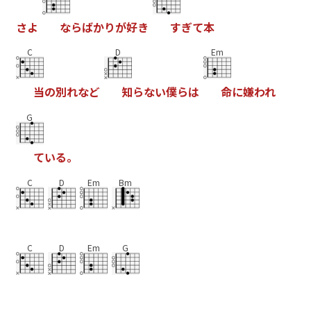
さ
よ
な
ら
ば
か
り
が
好
き
す
ぎ
て
本
C
D
Em
当
の
別
れ
な
ど
知
ら
な
い
僕
ら
は
命
に
嫌
わ
れ
G
て
い
る
。
C
D
Em
Bm
C
D
Em
G