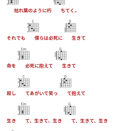
枯
れ
葉
の
よ
う
に
朽
ち
て
く
。
C
D
そ
れ
で
も
僕
ら
は
必
死
に
生
き
て
Em
G
命
を
必
死
に
抱
え
て
生
き
て
C
D
殺
し
て
あ
が
い
て
笑
っ
て
抱
え
て
Em
G
生
き
て
、
生
き
て
、
生
き
て
、
生
き
て
、
生
き