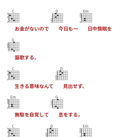
C
D
Em
お
金
が
な
い
の
で
今
日
も
一
日
中
惰
眠
を
G
謳
歌
す
る
。
C
D
生
き
る
意
味
な
ん
て
見
出
せ
ず
、
Em
G
無
駄
を
自
覚
し
て
息
を
す
る
。
C
D
Em