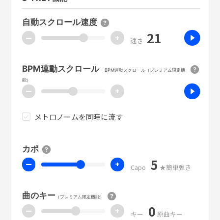
自動スクロール速度
21
ー
+
速さ
BPM連動スクロール
BPM連動スクロール（プレミアム限定機
能）
ー
+
メトロノームを同時に流す
カポ
5
ー
+
Capo
★簡単弾き
曲のキー
（プレミアム限定機能）
0
ー
+
キー
原曲キー