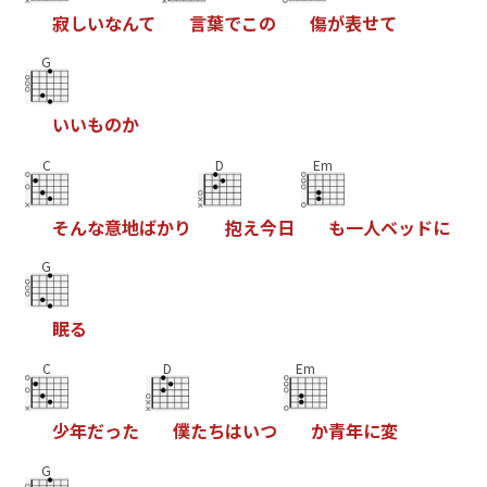
寂
し
い
な
ん
て
言
葉
で
こ
の
傷
が
表
せ
て
G
い
い
も
の
か
C
D
Em
そ
ん
な
意
地
ば
か
り
抱
え
今
日
も
一
人
ベ
ッ
ド
に
G
眠
る
C
D
Em
少
年
だ
っ
た
僕
た
ち
は
い
つ
か
青
年
に
変
G