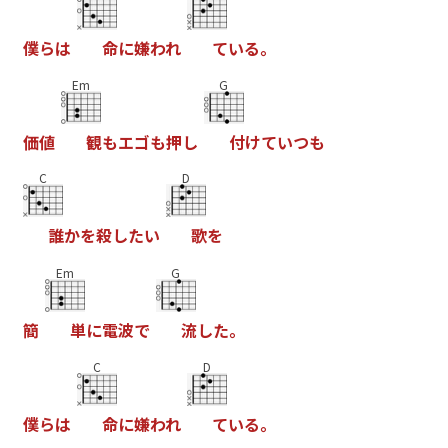
僕
ら
は
命
に
嫌
わ
れ
て
い
る
。
Em
G
価
値
観
も
エ
ゴ
も
押
し
付
け
て
い
つ
も
C
D
誰
か
を
殺
し
た
い
歌
を
Em
G
簡
単
に
電
波
で
流
し
た
。
C
D
僕
ら
は
命
に
嫌
わ
れ
て
い
る
。