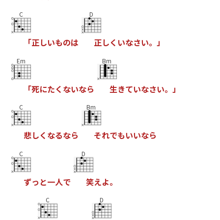
C
D
「
正
し
い
も
の
は
正
し
く
い
な
さ
い
。
」
Em
Bm
「
死
に
た
く
な
い
な
ら
生
き
て
い
な
さ
い
。
」
C
Bm
悲
し
く
な
る
な
ら
そ
れ
で
も
い
い
な
ら
C
D
ず
っ
と
一
人
で
笑
え
よ
。
C
D