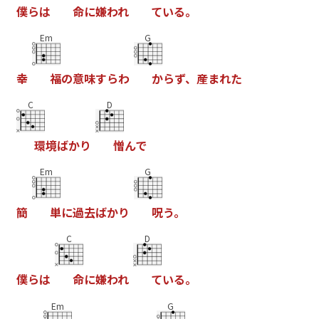
僕
ら
は
命
に
嫌
わ
れ
て
い
る
。
Em
G
幸
福
の
意
味
す
ら
わ
か
ら
ず
、
産
ま
れ
た
C
D
環
境
ば
か
り
憎
ん
で
Em
G
簡
単
に
過
去
ば
か
り
呪
う
。
C
D
僕
ら
は
命
に
嫌
わ
れ
て
い
る
。
Em
G