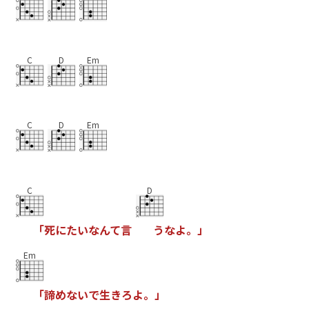
C
D
Em
C
D
Em
C
D
「
死
に
た
い
な
ん
て
言
う
な
よ
。
」
Em
「
諦
め
な
い
で
生
き
ろ
よ
。
」