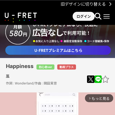
旧デザインに切り替える
ログイン
Happiness
初心者ver
動画プラス
嵐
作詞 :
Wonderland
/作曲 :
岡田実音
もっと見る
arrow_forward_ios