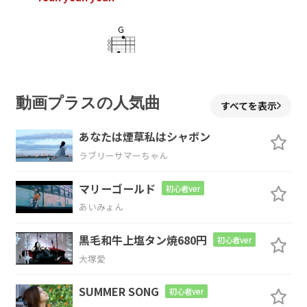
G
Yeah yeah yeah…
Em
A
動画プラスの人気曲
すべてを表示
Yeah yeah yeah
yeah yeah…
あなたは煙草私はシャボン
ラブリーサマーちゃん
D
F#
Bm
Am
マリーゴールド
初心者ver
向かい風の中
で 嘆い
てるより
も
あいみょん
D
G
D
B
黒毛和牛上塩タン焼680円
初心者ver
大塚愛
上手く行
く事を想
像すれ
ば
SUMMER SONG
初心者ver
Em
A