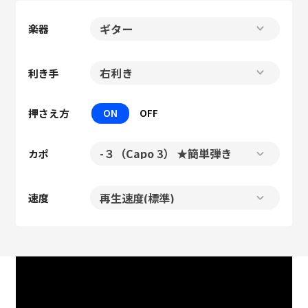
楽器
利き手
押さえ方
ON
OFF
カポ
速度