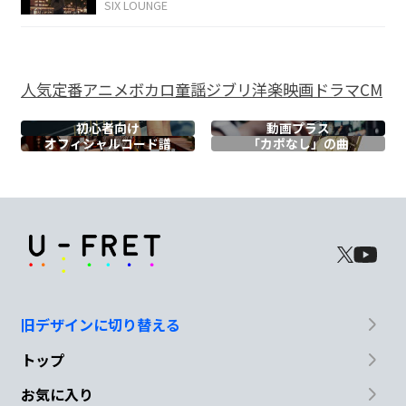
SIX LOUNGE
寂しすぎ
るね
人気
定番
アニメ
ボカロ
童謡
ジブリ
洋楽
映画
ドラマ
CM
G
A
F#m
F#m7
B
初心者向け
動画プラス
騒が
しい未
来が向
こ
う
で
オフィシャル
コード譜
「カポなし」の曲
G
E
A
B♭
きっ
と待
ってるか
ら
E♭
D
Gm
E♭
走り出
せ
走り出
せ 明日を
迎え
旧デザインに切り替える
D
Gm
D
トップ
に行こ
う
お気に入り