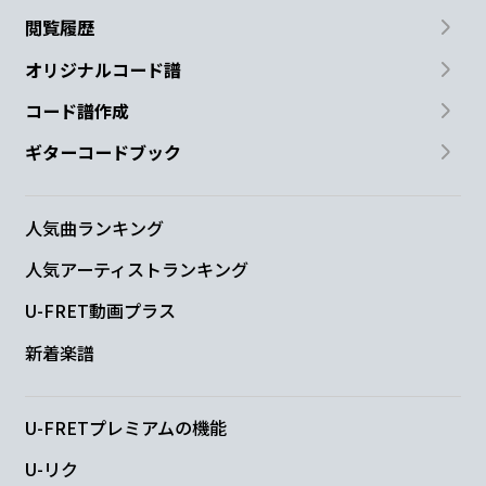
閲覧履歴
B♭
Em7-5
E♭
Dm
D
Gm
オリジナルコード譜
君
だけ
の音を
聞か
せて
よ
コード譜作成
E♭
C
F
ギターコードブック
全
部
感じてる
よ
人気曲ランキング
E♭
D
Gm
E♭
人気アーティストランキング
止めない
で
止めない
で 今を
動か
U-FRET動画プラス
D
Gm
D
新着楽譜
す気持
ち
U-FRETプレミアムの機能
B♭
Em7-5
E♭
Dm
D
U-リク