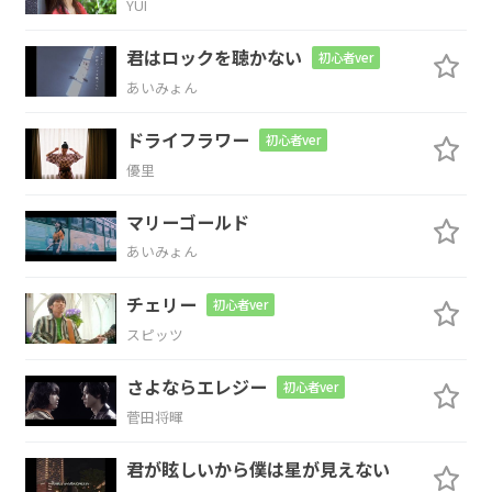
YUI
いつの
日か変わる
時がくる
君はロックを聴かない
初心者ver
あいみょん
D
F#
Bm
Am
ドライフラワー
初心者ver
夢中で生きてた
ら 何気
ないこと
で
優里
D
G
D
B
マリーゴールド
あいみょん
愛が
傷ついて ため
らいなが
ら 何度
Em
A
D
チェリー
初心者ver
スピッツ
も立
ち上がる
よ
さよならエレジー
初心者ver
G
A
F#m
Bm
Em
菅田将暉
思い
出の
後先
を
考えた
ら
君が眩しいから僕は星が見えない
F#
Bm