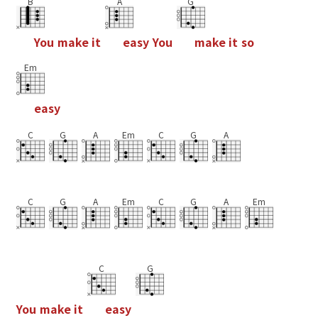
B
A
G
Y
o
u
m
a
k
e
i
t
e
a
s
y
Y
o
u
m
a
k
e
i
t
s
o
Em
e
a
s
y
C
G
A
Em
C
G
A
C
G
A
Em
C
G
A
Em
C
G
Y
o
u
m
a
k
e
i
t
e
a
s
y