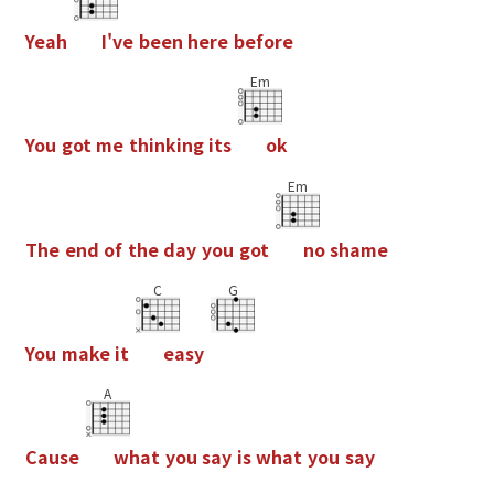
Y
e
a
h
I
'
v
e
b
e
e
n
h
e
r
e
b
e
f
o
r
e
Em
Y
o
u
g
o
t
m
e
t
h
i
n
k
i
n
g
i
t
s
o
k
Em
T
h
e
e
n
d
o
f
t
h
e
d
a
y
y
o
u
g
o
t
n
o
s
h
a
m
e
C
G
Y
o
u
m
a
k
e
i
t
e
a
s
y
A
C
a
u
s
e
w
h
a
t
y
o
u
s
a
y
i
s
w
h
a
t
y
o
u
s
a
y