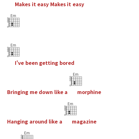
M
a
k
e
s
i
t
e
a
s
y
M
a
k
e
s
i
t
e
a
s
y
Em
Em
I
'
v
e
b
e
e
n
g
e
t
t
i
n
g
b
o
r
e
d
Em
B
r
i
n
g
i
n
g
m
e
d
o
w
n
l
i
k
e
a
m
o
r
p
h
i
n
e
Em
H
a
n
g
i
n
g
a
r
o
u
n
d
l
i
k
e
a
m
a
g
a
z
i
n
e
Em