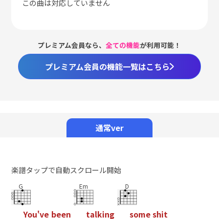
この曲は対応していません
プレミアム会員なら、
全ての機能
が利用可能！
プレミアム会員の機能一覧はこちら
Loaded
:
98.38%
/
Unmute
通常ver
楽譜タップで自動スクロール開始
G
Em
D
Y
o
u
'
v
e
b
e
e
n
t
a
l
k
i
n
g
s
o
m
e
s
h
i
t