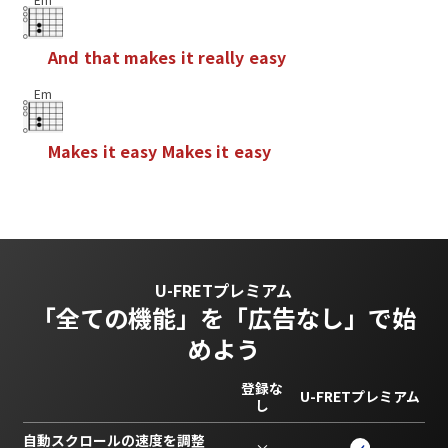
A
n
d
t
h
a
t
m
a
k
e
s
i
t
r
e
a
l
l
y
e
a
s
y
Em
M
a
k
e
s
i
t
e
a
s
y
M
a
k
e
s
i
t
e
a
s
y
U-FRETプレミアム
「全ての機能」を
「広告なし」で始
めよう
登録な
U-FRETプレミアム
し
自動スクロールの速度を調整