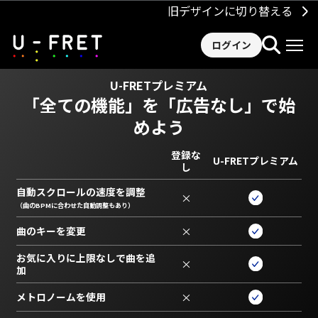
旧デザインに切り替える
ログイン
U-FRETプレミアム
「全ての機能」を
「広告なし」で始
めよう
登録な
U-FRETプレミアム
し
自動スクロールの速度を調整
×
（曲のBPMに合わせた自動調整もあり）
曲のキーを変更
×
お気に入りに上限なしで曲を追
×
加
メトロノームを使用
×