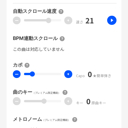
自動スクロール速度
21
ー
+
速さ
BPM連動スクロール
この曲は対応していません
カポ
0
ー
+
Capo
★簡単弾き
曲のキー
（プレミアム限定機能）
0
ー
+
キー
原曲キー
メトロノーム
（プレミアム限定機能）