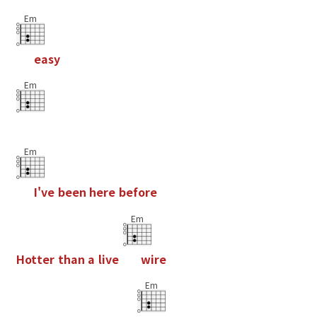
Em
e
a
s
y
Em
Em
I
'
v
e
b
e
e
n
h
e
r
e
b
e
f
o
r
e
Em
H
o
t
t
e
r
t
h
a
n
a
l
i
v
e
w
i
r
e
Em