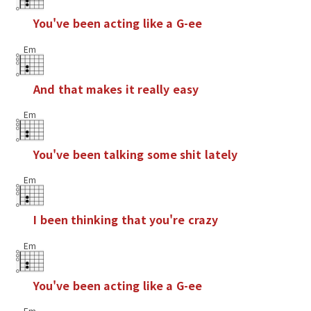
Y
o
u
'
v
e
b
e
e
n
a
c
t
i
n
g
l
i
k
e
a
G
-
e
e
Em
A
n
d
t
h
a
t
m
a
k
e
s
i
t
r
e
a
l
l
y
e
a
s
y
Em
Y
o
u
'
v
e
b
e
e
n
t
a
l
k
i
n
g
s
o
m
e
s
h
i
t
l
a
t
e
l
y
Em
I
b
e
e
n
t
h
i
n
k
i
n
g
t
h
a
t
y
o
u
'
r
e
c
r
a
z
y
Em
Y
o
u
'
v
e
b
e
e
n
a
c
t
i
n
g
l
i
k
e
a
G
-
e
e
Em