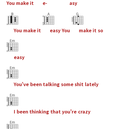
Y
o
u
m
a
k
e
i
t
e
-
a
s
y
B
A
G
Y
o
u
m
a
k
e
i
t
e
a
s
y
Y
o
u
m
a
k
e
i
t
s
o
Em
e
a
s
y
Em
Y
o
u
'
v
e
b
e
e
n
t
a
l
k
i
n
g
s
o
m
e
s
h
i
t
l
a
t
e
l
y
Em
I
b
e
e
n
t
h
i
n
k
i
n
g
t
h
a
t
y
o
u
'
r
e
c
r
a
z
y
Em