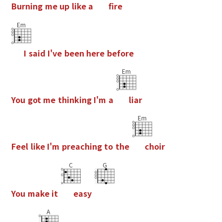
B
u
r
n
i
n
g
m
e
u
p
l
i
k
e
a
f
r
e
Em
I
s
a
i
d
I
'
v
e
b
e
e
n
h
e
r
e
b
e
f
o
r
e
Em
Y
o
u
g
o
t
m
e
t
h
i
n
k
i
n
g
I
'
m
a
l
i
a
r
Em
F
e
e
l
l
i
k
e
I
'
m
p
r
e
a
c
h
i
n
g
t
o
t
h
e
c
h
o
i
r
C
G
Y
o
u
m
a
k
e
i
t
e
a
s
y
A