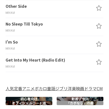
Other Side
MIYAVI
No Sleep Till Tokyo
MIYAVI
I'm So
MIYAVI
Get Into My Heart (Radio Edit)
MIYAVI
人気
定番
アニメ
ボカロ
童謡
ジブリ
洋楽
映画
ドラマ
CM
初心者向け
動画プラス
オフィシャル
コード譜
「カポなし」の曲