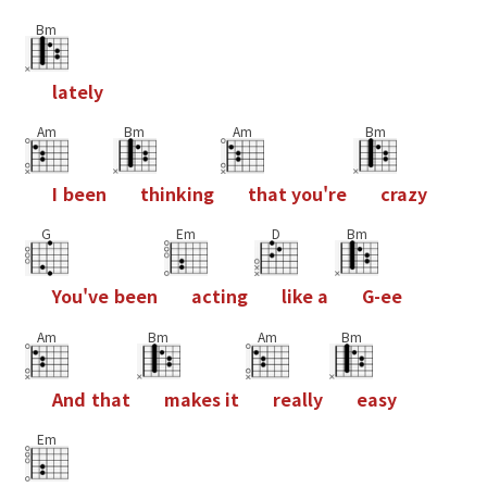
Bm
l
a
t
e
l
y
Am
Bm
Am
Bm
I
b
e
e
n
t
h
i
n
k
i
n
g
t
h
a
t
y
o
u
'
r
e
c
r
a
z
y
G
Em
D
Bm
Y
o
u
'
v
e
b
e
e
n
a
c
t
i
n
g
l
i
k
e
a
G
-
e
e
Am
Bm
Am
Bm
A
n
d
t
h
a
t
m
a
k
e
s
i
t
r
e
a
l
l
y
e
a
s
y
Em