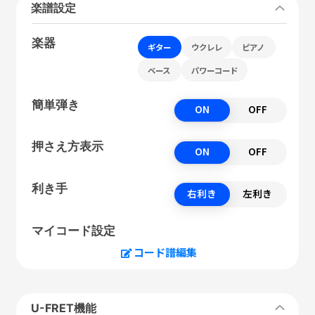
楽譜設定
楽器
ギター
ウクレレ
ピアノ
ベース
パワーコード
簡単弾き
ON
OFF
押さえ方表示
ON
OFF
利き手
右利き
左利き
マイコード設定
コード譜編集
U-FRET機能