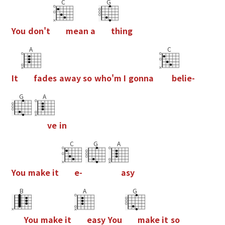
C
G
Y
o
u
d
o
n
'
t
m
e
a
n
a
t
h
i
n
g
A
C
I
t
f
a
d
e
s
a
w
a
y
s
o
w
h
o
'
m
I
g
o
n
n
a
b
e
l
i
e
-
G
A
v
e
i
n
C
G
A
Y
o
u
m
a
k
e
i
t
e
-
a
s
y
B
A
G
Y
o
u
m
a
k
e
i
t
e
a
s
y
Y
o
u
m
a
k
e
i
t
s
o