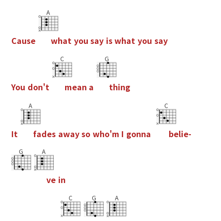
A
C
a
u
s
e
w
h
a
t
y
o
u
s
a
y
i
s
w
h
a
t
y
o
u
s
a
y
C
G
Y
o
u
d
o
n
'
t
m
e
a
n
a
t
h
i
n
g
A
C
I
t
f
a
d
e
s
a
w
a
y
s
o
w
h
o
'
m
I
g
o
n
n
a
b
e
l
i
e
-
G
A
v
e
i
n
C
G
A