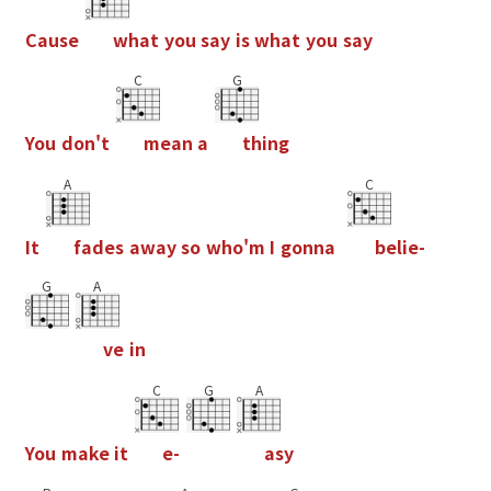
C
a
u
s
e
w
h
a
t
y
o
u
s
a
y
i
s
w
h
a
t
y
o
u
s
a
y
C
G
Y
o
u
d
o
n
'
t
m
e
a
n
a
t
h
i
n
g
A
C
I
t
f
a
d
e
s
a
w
a
y
s
o
w
h
o
'
m
I
g
o
n
n
a
b
e
l
i
e
-
G
A
v
e
i
n
C
G
A
Y
o
u
m
a
k
e
i
t
e
-
a
s
y